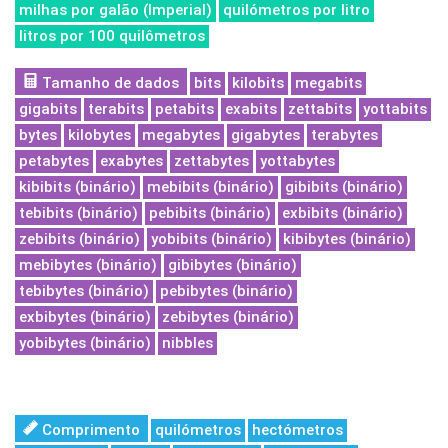
milhas por galão (Imperial)
quilómetros por litro
litros por 100 quilômetros
Tamanho de dados
bits
kilobits
megabits
gigabits
terabits
petabits
exabits
zettabits
yottabits
bytes
kilobytes
megabytes
gigabytes
terabytes
petabytes
exabytes
zettabytes
yottabytes
kibibits (binário)
mebibits (binário)
gibibits (binário)
tebibits (binário)
pebibits (binário)
exbibits (binário)
zebibits (binário)
yobibits (binário)
kibibytes (binário)
mebibytes (binário)
gibibytes (binário)
tebibytes (binário)
pebibytes (binário)
exbibytes (binário)
zebibytes (binário)
yobibytes (binário)
nibbles
Comprimento
quilómetros
hectómetros