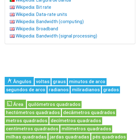
Wikipedia: Largura de banda
Wikipedia: Bit rate
Wikipedia: Data-rate units
Wikipedia: Bandwidth (computing)
Wikipedia: Broadband
Wikipedia: Bandwidth (signal processing)
Ângulos
voltas
graus
minutos de arco
segundos de arco
radianos
miliradianos
grados
Área
quilómetros quadrados
hectómetros quadrados
decâmetros quadrados
metros quadrados
decímetros quadrados
centímetros quadrados
milímetros quadrados
milhas quadradas
jardas quadradas
pés quadrados