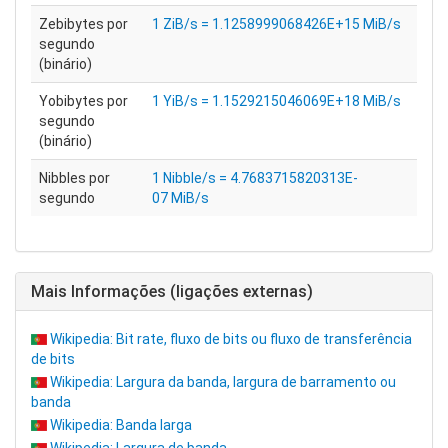
Zebibytes por
1 ZiB/s = 1.1258999068426E+15 MiB/s
segundo
(binário)
Yobibytes por
1 YiB/s = 1.1529215046069E+18 MiB/s
segundo
(binário)
Nibbles por
1 Nibble/s = 4.7683715820313E-
segundo
07 MiB/s
Mais Informações (ligações externas)
Wikipedia: Bit rate, fluxo de bits ou fluxo de transferência
de bits
Wikipedia: Largura da banda, largura de barramento ou
banda
Wikipedia: Banda larga