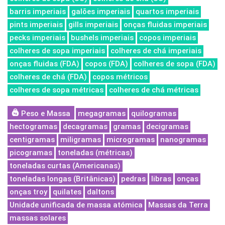
barris imperiais
galões imperiais
quartos imperiais
pints imperiais
gills imperiais
onças fluidas imperiais
pecks imperiais
bushels imperiais
copos imperiais
colheres de sopa imperiais
colheres de chá imperiais
onças fluidas (FDA)
copos (FDA)
colheres de sopa (FDA)
colheres de chá (FDA)
copos métricos
colheres de sopa métricas
colheres de chá métricas
Peso e Massa
megagramas
quilogramas
hectogramas
decagramas
gramas
decigramas
centigramas
miligramas
microgramas
nanogramas
picogramas
toneladas (métricas)
toneladas curtas (Americanas)
toneladas longas (Britânicas)
pedras
libras
onças
onças troy
quilates
daltons
Unidade unificada de massa atómica
Massas da Terra
massas solares