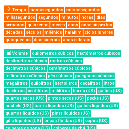
Tempo
nanossegundos
microssegundos
milissegundos
segundos
minutos
horas
dias
semanas
quinzenas
meses
anos
anos bissextos
décadas
séculos
milénios
halakim
ciclos lunares
quinquénios
dias siderais
anos siderais
Volume
quilómetros cúbicos
hectómetros cúbicos
decâmetros cúbicos
metros cúbicos
decímetros cúbicos
centímetros cúbicos
milímetros cúbicos
pés cúbicos
polegadas cúbicas
megalitros
quilolitros
hectolitros
decalitros
litros
decilitros
centilitros
mililitros
barris (US)
galões (US)
quartos secos (US)
pintos secos (US)
pecks (US)
bushels (US)
barris líquidos (US)
galões líquidos (US)
quartos líquidos (US)
pints líquidos (US)
gills líquidos (US)
onças fluidas (US)
copos (US)
colheres de sopa (US)
colheres de chá (US)