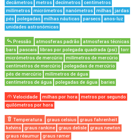
decâmetros
metros
decímetros
centímetros
milímetros
micrómetros
nanómetros
milhas
jardas
pés
polegadas
milhas náuticas
parsecs
anos-luz
unidades astronómicas
Pressão
atmosferas padrão
atmosferas técnicas
bars
pascais
libras por polegada quadrada (psi)
torr
micrómetros de mercúrio
milímetros de mercúrio
centímetros de mercúrio
polegadas de mercúrio
pés de mercúrio
milímetros de água
centímetros de água
polegadas de água
baries
Velocidade
milhas por hora
metros por segundo
quilómetros por hora
Temperatura
graus celsius
graus fahrenheit
kelvins
graus rankine
graus delisle
graus newton
graus réaumur
graus rømer