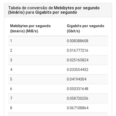
Tabela de conversão de
Mebibytes por segundo
(binário)
para
Gigabits por segundo
Mebibytes por segundo
Gigabits por segundo
(binário) (MiB/s)
(Gbit/s)
1
0.008388608
2
0.016777216
3
0.025165824
4
0.033554432
5
0.04194304
6
0.050331648
7
0.058720256
8
0.067108864