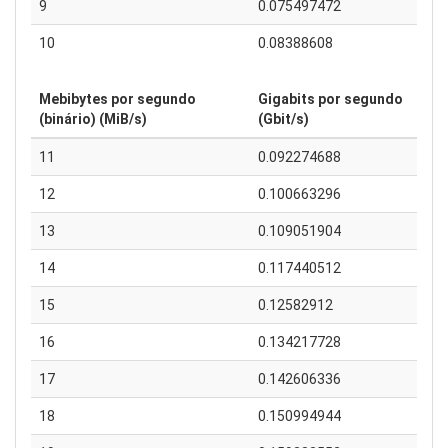
9
0.075497472
10
0.08388608
Mebibytes por segundo
Gigabits por segundo
(binário) (MiB/s)
(Gbit/s)
11
0.092274688
12
0.100663296
13
0.109051904
14
0.117440512
15
0.12582912
16
0.134217728
17
0.142606336
18
0.150994944