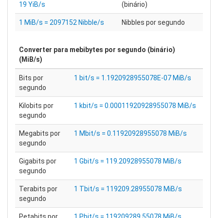
19 YiB/s
(binário)
1 MiB/s = 2097152 Nibble/s
Nibbles por segundo
Converter para
mebibytes por segundo (binário)
(MiB/s)
Bits por
1 bit/s = 1.1920928955078E-07 MiB/s
segundo
Kilobits por
1 kbit/s = 0.00011920928955078 MiB/s
segundo
Megabits por
1 Mbit/s = 0.11920928955078 MiB/s
segundo
Gigabits por
1 Gbit/s = 119.20928955078 MiB/s
segundo
Terabits por
1 Tbit/s = 119209.28955078 MiB/s
segundo
Petabits por
1 Pbit/s = 119209289.55078 MiB/s