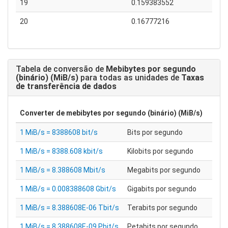
19
0.159383552
20
0.16777216
Tabela de conversão de
Mebibytes por segundo
(binário) (MiB/s)
para todas as unidades de
Taxas
de transferência de dados
Converter de
mebibytes por segundo (binário) (MiB/s)
1 MiB/s = 8388608 bit/s
Bits por segundo
1 MiB/s = 8388.608 kbit/s
Kilobits por segundo
1 MiB/s = 8.388608 Mbit/s
Megabits por segundo
1 MiB/s = 0.008388608 Gbit/s
Gigabits por segundo
1 MiB/s = 8.388608E-06 Tbit/s
Terabits por segundo
1 MiB/s = 8.388608E-09 Pbit/s
Petabits por segundo