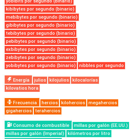
yobibits por segundo (binario)
kibibytes por segundo (binario)
mebibytes por segundo (binario)
gibibytes por segundo (binario)
tebibytes por segundo (binario)
pebibytes por segundo (binario)
exbibytes por segundo (binario)
zebibytes por segundo (binario)
yobibytes por segundo (binario)
nibbles por segundo
Energía
julios
kilojulios
kilocalorías
kilovatios hora
Frecuencia
hercios
kilohercios
megahercios
gigahercios
terahercios
Consumo de combustible
millas por galón (EE.UU.)
millas por galón (Imperial)
kilómetros por litro