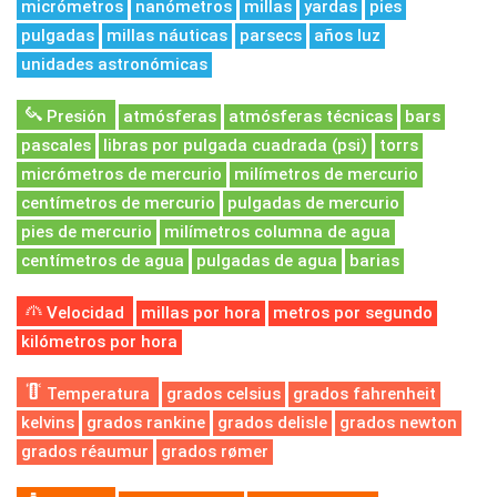
micrómetros
nanómetros
millas
yardas
pies
pulgadas
millas náuticas
parsecs
años luz
unidades astronómicas
Presión
atmósferas
atmósferas técnicas
bars
pascales
libras por pulgada cuadrada (psi)
torrs
micrómetros de mercurio
milímetros de mercurio
centímetros de mercurio
pulgadas de mercurio
pies de mercurio
milímetros columna de agua
centímetros de agua
pulgadas de agua
barias
Velocidad
millas por hora
metros por segundo
kilómetros por hora
Temperatura
grados celsius
grados fahrenheit
kelvins
grados rankine
grados delisle
grados newton
grados réaumur
grados rømer