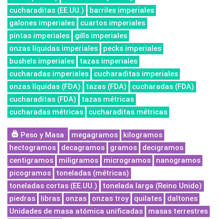
cucharaditas (EE.UU.)
barriles imperiales
galones imperiales
cuartos imperiales
pintas imperiales
gills imperiales
onzas líquidas imperiales
pecks imperiales
bushels imperiales
tazas imperiales
cucharadas imperiales
cucharaditas imperiales
onzas líquidas (FDA)
tazas (FDA)
cucharadas (FDA)
cucharaditas (FDA)
tazas métricas
cucharadas métricas
cucharaditas métricas
Peso y Masa
megagramos
kilogramos
hectogramos
decagramos
gramos
decigramos
centigramos
miligramos
microgramos
nanogramos
picogramos
toneladas (métricas)
toneladas cortas (EE.UU.)
tonelada larga (Reino Unido)
piedras
libras
onzas
onzas troy
quilates
daltones
Unidades de masa atómica unificadas
masas terrestres