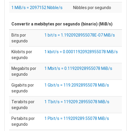
1 MiB/s = 2097152 Nibble/s
Nibbles por segundo
Convertir a
mebibytes por segundo (binario) (MiB/s)
Bits por
1 bit/s = 1.1920928955078E-07 MiB/s
segundo
Kilobits por
1 kbit/s = 0.00011920928955078 MiB/s
segundo
Megabits por
1 Mbit/s = 0.11920928955078 MiB/s
segundo
Gigabits por
1 Gbit/s = 119.20928955078 MiB/s
segundo
Terabits por
1 Tbit/s = 119209.28955078 MiB/s
segundo
Petabits por
1 Pbit/s = 119209289.55078 MiB/s
segundo