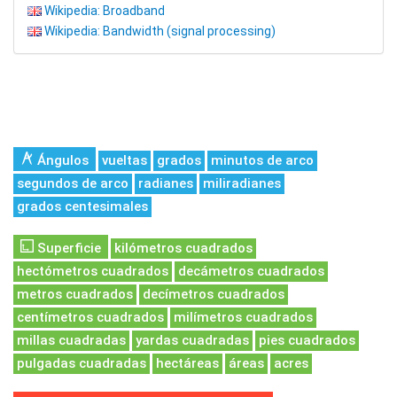
Wikipedia: Broadband
Wikipedia: Bandwidth (signal processing)
Ángulos
vueltas
grados
minutos de arco
segundos de arco
radianes
miliradianes
grados centesimales
Superficie
kilómetros cuadrados
hectómetros cuadrados
decámetros cuadrados
metros cuadrados
decímetros cuadrados
centímetros cuadrados
milímetros cuadrados
millas cuadradas
yardas cuadradas
pies cuadrados
pulgadas cuadradas
hectáreas
áreas
acres