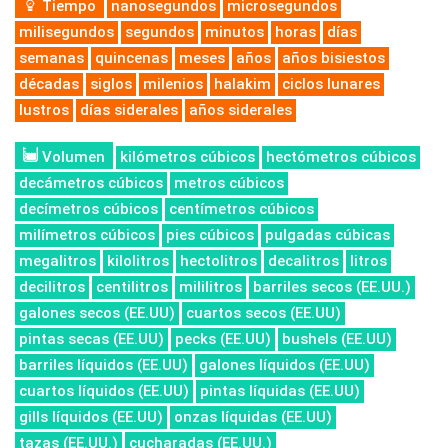
Tiempo
nanosegundos
microsegundos
milisegundos
segundos
minutos
horas
días
semanas
quincenas
meses
años
años bisiestos
décadas
siglos
milenios
halakim
ciclos lunares
lustros
días siderales
años siderales
Volumen
kilómetros cúbicos
hectómetros cúbicos
decámetros cúbicos
metros cúbicos
decímetros cúbicos
centímetros cúbicos
milímetros cúbicos
pies cúbicos
pulgadas cúbicas
megalitros
kilolitros
hectolitros
decalitros
litros
decilitros
centilitros
mililitros
barriles secos (EE.UU.)
galones secos (EE.UU)
cuartos secos (EE.UU)
pintas secas (EE.UU)
pecks (EE.UU)
bushels (EE.UU)
barriles líquidos (EE.UU)
galones líquidos (EE.UU)
cuartos líquidos (EE.UU)
pintas líquidas (EE.UU)
gills líquidos (EE.UU)
onzas líquidas (EE.UU)
tazas (EE.UU.)
cucharadas (EE.UU.)