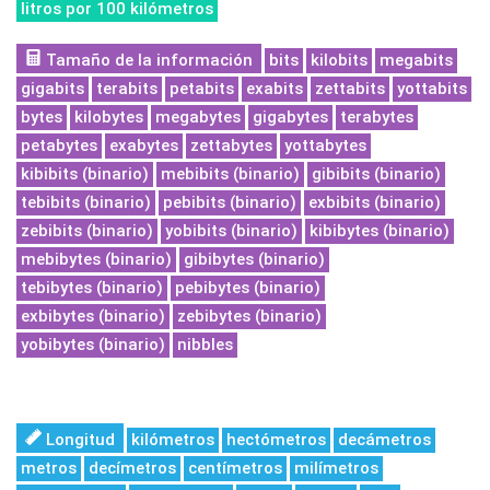
litros por 100 kilómetros
Tamaño de la información
bits
kilobits
megabits
gigabits
terabits
petabits
exabits
zettabits
yottabits
bytes
kilobytes
megabytes
gigabytes
terabytes
petabytes
exabytes
zettabytes
yottabytes
kibibits (binario)
mebibits (binario)
gibibits (binario)
tebibits (binario)
pebibits (binario)
exbibits (binario)
zebibits (binario)
yobibits (binario)
kibibytes (binario)
mebibytes (binario)
gibibytes (binario)
tebibytes (binario)
pebibytes (binario)
exbibytes (binario)
zebibytes (binario)
yobibytes (binario)
nibbles
Longitud
kilómetros
hectómetros
decámetros
metros
decímetros
centímetros
milímetros