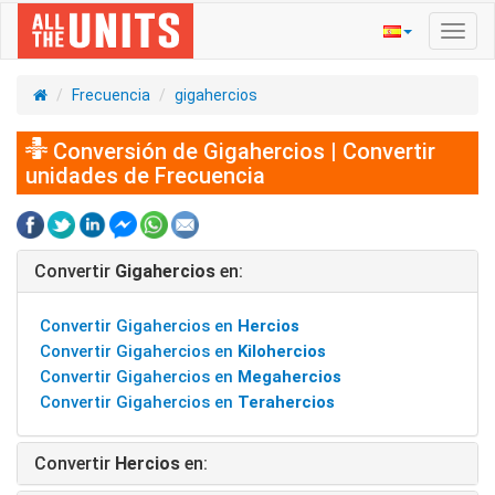
Activ
naveg
Frecuencia
gigahercios
Conversión de Gigahercios | Convertir
unidades de Frecuencia
Convertir
Gigahercios
en:
Convertir Gigahercios en
Hercios
Convertir Gigahercios en
Kilohercios
Convertir Gigahercios en
Megahercios
Convertir Gigahercios en
Terahercios
Convertir
Hercios
en: