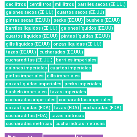
decilitros
centilitros
mililitros
barriles secos (EE.UU.)
galones secos (EE.UU)
cuartos secos (EE.UU)
pintas secas (EE.UU)
pecks (EE.UU)
bushels (EE.UU)
barriles líquidos (EE.UU)
galones líquidos (EE.UU)
cuartos líquidos (EE.UU)
pintas líquidas (EE.UU)
gills líquidos (EE.UU)
onzas líquidas (EE.UU)
tazas (EE.UU.)
cucharadas (EE.UU.)
cucharaditas (EE.UU.)
barriles imperiales
galones imperiales
cuartos imperiales
pintas imperiales
gills imperiales
onzas líquidas imperiales
pecks imperiales
bushels imperiales
tazas imperiales
cucharadas imperiales
cucharaditas imperiales
onzas líquidas (FDA)
tazas (FDA)
cucharadas (FDA)
cucharaditas (FDA)
tazas métricas
cucharadas métricas
cucharaditas métricas