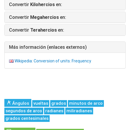
Convertir
Kilohercios
en:
Convertir
Megahercios
en:
Convertir
Terahercios
en:
Más información (enlaces externos)
Wikipedia: Conversion of units: Frequency
Ángulos
vueltas
grados
minutos de arco
segundos de arco
radianes
miliradianes
grados centesimales