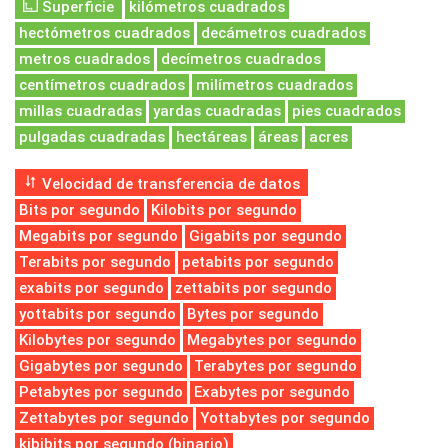
Superficie
kilómetros cuadrados
hectómetros cuadrados
decámetros cuadrados
metros cuadrados
decímetros cuadrados
centímetros cuadrados
milímetros cuadrados
millas cuadradas
yardas cuadradas
pies cuadrados
pulgadas cuadradas
hectáreas
áreas
acres
Velocidad de transferencia de datos
Bits por segundo
Kilobits por segundo
Megabits por segundo
Gigabits por segundo
Terabits por segundo
petabits por segundo
exabits por segundo
zettabits por segundo
yottabits por segundo
Bytes por segundo
Kilobytes por segundo
Megabytes por segundo
Gigabytes por segundo
Terabytes por segundo
Petabytes por segundo
Exabytes por segundo
Zettabytes por segundo
Yottabytes por segundo
kibibits por segundo (binario)