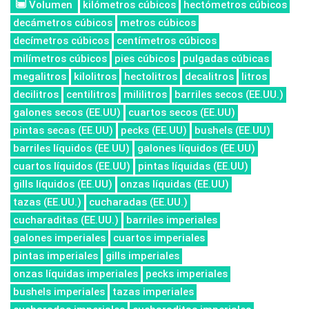
Volumen
kilómetros cúbicos
hectómetros cúbicos
decámetros cúbicos
metros cúbicos
decímetros cúbicos
centímetros cúbicos
milímetros cúbicos
pies cúbicos
pulgadas cúbicas
megalitros
kilolitros
hectolitros
decalitros
litros
decilitros
centilitros
mililitros
barriles secos (EE.UU.)
galones secos (EE.UU)
cuartos secos (EE.UU)
pintas secas (EE.UU)
pecks (EE.UU)
bushels (EE.UU)
barriles líquidos (EE.UU)
galones líquidos (EE.UU)
cuartos líquidos (EE.UU)
pintas líquidas (EE.UU)
gills líquidos (EE.UU)
onzas líquidas (EE.UU)
tazas (EE.UU.)
cucharadas (EE.UU.)
cucharaditas (EE.UU.)
barriles imperiales
galones imperiales
cuartos imperiales
pintas imperiales
gills imperiales
onzas líquidas imperiales
pecks imperiales
bushels imperiales
tazas imperiales