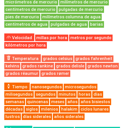
micrómetros de mercurio
milímetros de mercurio
centímetros de mercurio
pulgadas de mercurio
pies de mercurio
milímetros columna de agua
centímetros de agua
pulgadas de agua
barias
Velocidad
millas por hora
metros por segundo
kilómetros por hora
Temperatura
grados celsius
grados fahrenheit
kelvins
grados rankine
grados delisle
grados newton
grados réaumur
grados rømer
Tiempo
nanosegundos
microsegundos
milisegundos
segundos
minutos
horas
días
semanas
quincenas
meses
años
años bisiestos
décadas
siglos
milenios
halakim
ciclos lunares
lustros
días siderales
años siderales