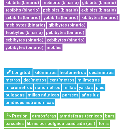
kibibits (binario)
mebibits (binario)
gibibits (binario)
tebibits (binario)
pebibits (binario)
exbibits (binario)
zebibits (binario)
yobibits (binario)
kibibytes (binario)
mebibytes (binario)
gibibytes (binario)
tebibytes (binario)
pebibytes (binario)
exbibytes (binario)
zebibytes (binario)
yobibytes (binario)
nibbles
Longitud
kilómetros
hectómetros
decámetros
metros
decímetros
centímetros
milímetros
micrómetros
nanómetros
millas
yardas
pies
pulgadas
millas náuticas
parsecs
años luz
unidades astronómicas
Presión
atmósferas
atmósferas técnicas
bars
pascales
libras por pulgada cuadrada (psi)
torrs