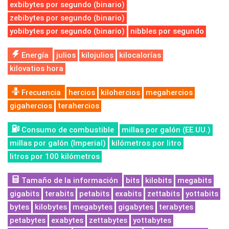
exbibytes por segundo (binario)
zebibytes por segundo (binario)
yobibytes por segundo (binario)
nibbles por segundo
Energía
julios
kilojulios
kilocalorías
kilovatios hora
Frecuencia
hercios
kilohercios
megahercios
gigahercios
terahercios
Consumo de combustible
millas por galón (EE.UU.)
millas por galón (Imperial)
kilómetros por litro
litros por 100 kilómetros
Tamaño de la información
bits
kilobits
megabits
gigabits
terabits
petabits
exabits
zettabits
yottabits
bytes
kilobytes
megabytes
gigabytes
terabytes
petabytes
exabytes
zettabytes
yottabytes