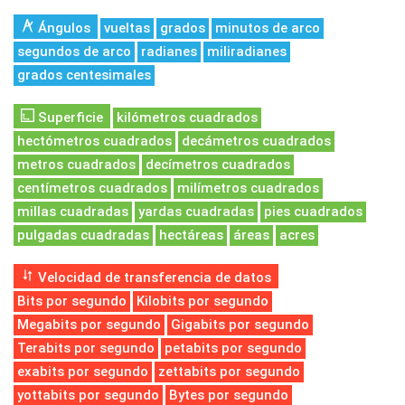
Ángulos
vueltas
grados
minutos de arco
segundos de arco
radianes
miliradianes
grados centesimales
Superficie
kilómetros cuadrados
hectómetros cuadrados
decámetros cuadrados
metros cuadrados
decímetros cuadrados
centímetros cuadrados
milímetros cuadrados
millas cuadradas
yardas cuadradas
pies cuadrados
pulgadas cuadradas
hectáreas
áreas
acres
Velocidad de transferencia de datos
Bits por segundo
Kilobits por segundo
Megabits por segundo
Gigabits por segundo
Terabits por segundo
petabits por segundo
exabits por segundo
zettabits por segundo
yottabits por segundo
Bytes por segundo