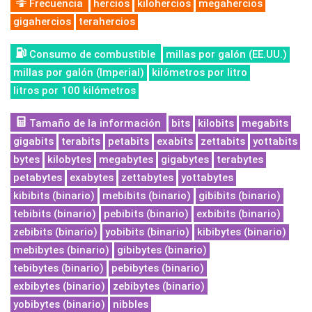
Frecuencia
hercios
kilohercios
megahercios
gigahercios
terahercios
Consumo de combustible
millas por galón (EE.UU.)
millas por galón (Imperial)
kilómetros por litro
litros por 100 kilómetros
Tamaño de la información
bits
kilobits
megabits
gigabits
terabits
petabits
exabits
zettabits
yottabits
bytes
kilobytes
megabytes
gigabytes
terabytes
petabytes
exabytes
zettabytes
yottabytes
kibibits (binario)
mebibits (binario)
gibibits (binario)
tebibits (binario)
pebibits (binario)
exbibits (binario)
zebibits (binario)
yobibits (binario)
kibibytes (binario)
mebibytes (binario)
gibibytes (binario)
tebibytes (binario)
pebibytes (binario)
exbibytes (binario)
zebibytes (binario)
yobibytes (binario)
nibbles