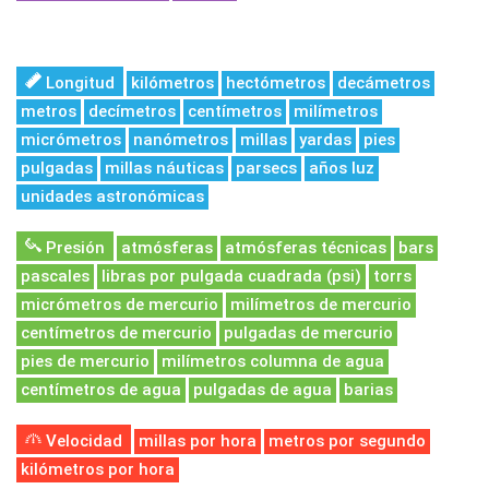
Longitud
kilómetros
hectómetros
decámetros
metros
decímetros
centímetros
milímetros
micrómetros
nanómetros
millas
yardas
pies
pulgadas
millas náuticas
parsecs
años luz
unidades astronómicas
Presión
atmósferas
atmósferas técnicas
bars
pascales
libras por pulgada cuadrada (psi)
torrs
micrómetros de mercurio
milímetros de mercurio
centímetros de mercurio
pulgadas de mercurio
pies de mercurio
milímetros columna de agua
centímetros de agua
pulgadas de agua
barias
Velocidad
millas por hora
metros por segundo
kilómetros por hora