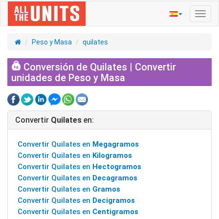
Activ
naveg
Peso y Masa
quilates
Conversión de Quilates | Convertir
unidades de Peso y Masa
Convertir
Quilates
en:
Convertir Quilates en
Megagramos
Convertir Quilates en
Kilogramos
Convertir Quilates en
Hectogramos
Convertir Quilates en
Decagramos
Convertir Quilates en
Gramos
Convertir Quilates en
Decigramos
Convertir Quilates en
Centigramos