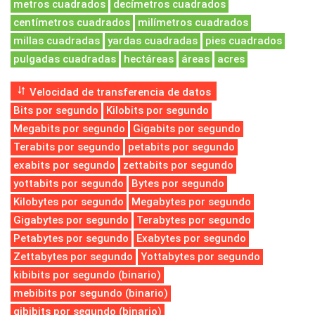
metros cuadrados
decímetros cuadrados
centímetros cuadrados
milímetros cuadrados
millas cuadradas
yardas cuadradas
pies cuadrados
pulgadas cuadradas
hectáreas
áreas
acres
Velocidad de transferencia de datos
Bits por segundo
Kilobits por segundo
Megabits por segundo
Gigabits por segundo
Terabits por segundo
petabits por segundo
exabits por segundo
zettabits por segundo
yottabits por segundo
Bytes por segundo
Kilobytes por segundo
Megabytes por segundo
Gigabytes por segundo
Terabytes por segundo
Petabytes por segundo
Exabytes por segundo
Zettabytes por segundo
Yottabytes por segundo
kibibits por segundo (binario)
mebibits por segundo (binario)
gibibits por segundo (binario)