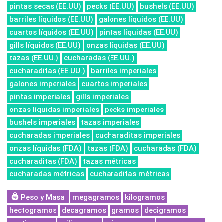
pintas secas (EE.UU)
pecks (EE.UU)
bushels (EE.UU)
barriles líquidos (EE.UU)
galones líquidos (EE.UU)
cuartos líquidos (EE.UU)
pintas líquidas (EE.UU)
gills líquidos (EE.UU)
onzas líquidas (EE.UU)
tazas (EE.UU.)
cucharadas (EE.UU.)
cucharaditas (EE.UU.)
barriles imperiales
galones imperiales
cuartos imperiales
pintas imperiales
gills imperiales
onzas líquidas imperiales
pecks imperiales
bushels imperiales
tazas imperiales
cucharadas imperiales
cucharaditas imperiales
onzas líquidas (FDA)
tazas (FDA)
cucharadas (FDA)
cucharaditas (FDA)
tazas métricas
cucharadas métricas
cucharaditas métricas
Peso y Masa
megagramos
kilogramos
hectogramos
decagramos
gramos
decigramos