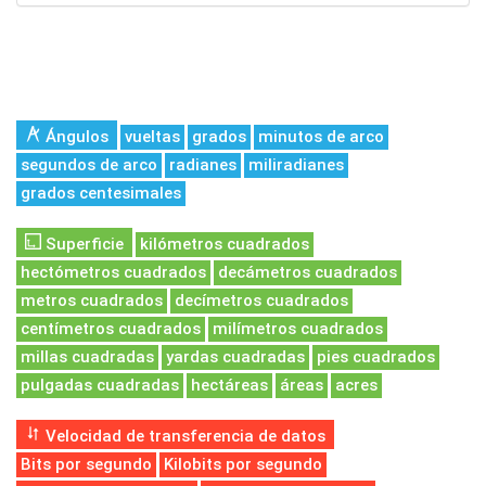
Ángulos
vueltas
grados
minutos de arco
segundos de arco
radianes
miliradianes
grados centesimales
Superficie
kilómetros cuadrados
hectómetros cuadrados
decámetros cuadrados
metros cuadrados
decímetros cuadrados
centímetros cuadrados
milímetros cuadrados
millas cuadradas
yardas cuadradas
pies cuadrados
pulgadas cuadradas
hectáreas
áreas
acres
Velocidad de transferencia de datos
Bits por segundo
Kilobits por segundo