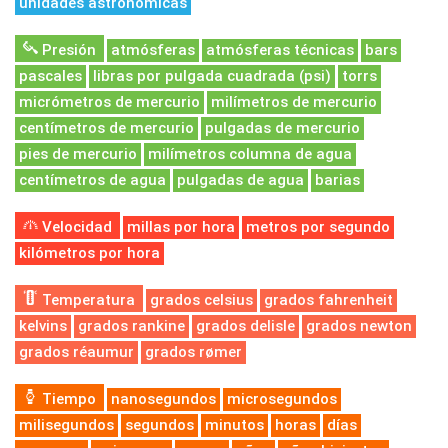
unidades astronómicas
Presión
atmósferas
atmósferas técnicas
bars
pascales
libras por pulgada cuadrada (psi)
torrs
micrómetros de mercurio
milímetros de mercurio
centímetros de mercurio
pulgadas de mercurio
pies de mercurio
milímetros columna de agua
centímetros de agua
pulgadas de agua
barias
Velocidad
millas por hora
metros por segundo
kilómetros por hora
Temperatura
grados celsius
grados fahrenheit
kelvins
grados rankine
grados delisle
grados newton
grados réaumur
grados rømer
Tiempo
nanosegundos
microsegundos
milisegundos
segundos
minutos
horas
días