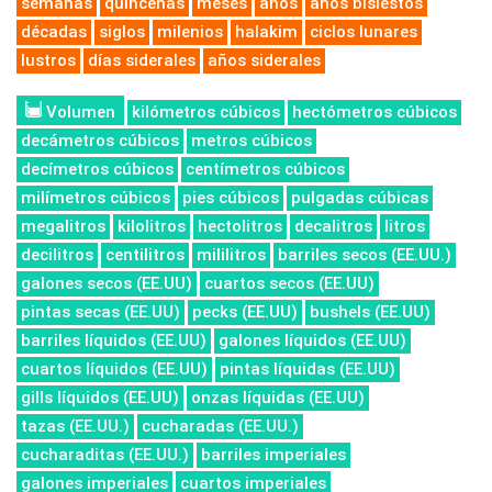
semanas
quincenas
meses
años
años bisiestos
décadas
siglos
milenios
halakim
ciclos lunares
lustros
días siderales
años siderales
Volumen
kilómetros cúbicos
hectómetros cúbicos
decámetros cúbicos
metros cúbicos
decímetros cúbicos
centímetros cúbicos
milímetros cúbicos
pies cúbicos
pulgadas cúbicas
megalitros
kilolitros
hectolitros
decalitros
litros
decilitros
centilitros
mililitros
barriles secos (EE.UU.)
galones secos (EE.UU)
cuartos secos (EE.UU)
pintas secas (EE.UU)
pecks (EE.UU)
bushels (EE.UU)
barriles líquidos (EE.UU)
galones líquidos (EE.UU)
cuartos líquidos (EE.UU)
pintas líquidas (EE.UU)
gills líquidos (EE.UU)
onzas líquidas (EE.UU)
tazas (EE.UU.)
cucharadas (EE.UU.)
cucharaditas (EE.UU.)
barriles imperiales
galones imperiales
cuartos imperiales