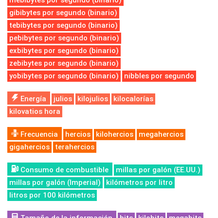
mebibytes por segundo (binario)
gibibytes por segundo (binario)
tebibytes por segundo (binario)
pebibytes por segundo (binario)
exbibytes por segundo (binario)
zebibytes por segundo (binario)
yobibytes por segundo (binario)
nibbles por segundo
Energía
julios
kilojulios
kilocalorías
kilovatios hora
Frecuencia
hercios
kilohercios
megahercios
gigahercios
terahercios
Consumo de combustible
millas por galón (EE.UU.)
millas por galón (Imperial)
kilómetros por litro
litros por 100 kilómetros