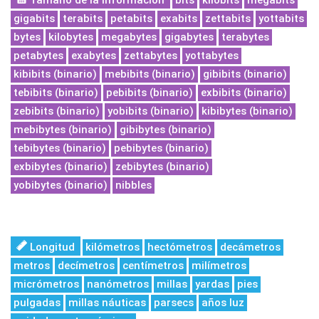
Tamaño de la información
bits
kilobits
megabits
gigabits
terabits
petabits
exabits
zettabits
yottabits
bytes
kilobytes
megabytes
gigabytes
terabytes
petabytes
exabytes
zettabytes
yottabytes
kibibits (binario)
mebibits (binario)
gibibits (binario)
tebibits (binario)
pebibits (binario)
exbibits (binario)
zebibits (binario)
yobibits (binario)
kibibytes (binario)
mebibytes (binario)
gibibytes (binario)
tebibytes (binario)
pebibytes (binario)
exbibytes (binario)
zebibytes (binario)
yobibytes (binario)
nibbles
Longitud
kilómetros
hectómetros
decámetros
metros
decímetros
centímetros
milímetros
micrómetros
nanómetros
millas
yardas
pies
pulgadas
millas náuticas
parsecs
años luz