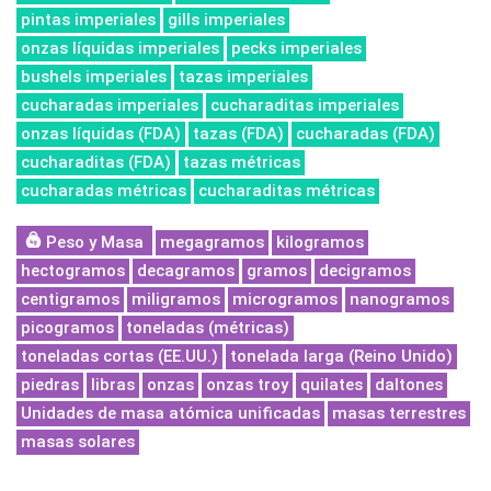
pintas imperiales
gills imperiales
onzas líquidas imperiales
pecks imperiales
bushels imperiales
tazas imperiales
cucharadas imperiales
cucharaditas imperiales
onzas líquidas (FDA)
tazas (FDA)
cucharadas (FDA)
cucharaditas (FDA)
tazas métricas
cucharadas métricas
cucharaditas métricas
Peso y Masa
megagramos
kilogramos
hectogramos
decagramos
gramos
decigramos
centigramos
miligramos
microgramos
nanogramos
picogramos
toneladas (métricas)
toneladas cortas (EE.UU.)
tonelada larga (Reino Unido)
piedras
libras
onzas
onzas troy
quilates
daltones
Unidades de masa atómica unificadas
masas terrestres
masas solares