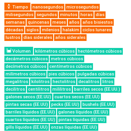
Tiempo
nanosegundos
microsegundos
milisegundos
segundos
minutos
horas
días
semanas
quincenas
meses
años
años bisiestos
décadas
siglos
milenios
halakim
ciclos lunares
lustros
días siderales
años siderales
Volumen
kilómetros cúbicos
hectómetros cúbicos
decámetros cúbicos
metros cúbicos
decímetros cúbicos
centímetros cúbicos
milímetros cúbicos
pies cúbicos
pulgadas cúbicas
megalitros
kilolitros
hectolitros
decalitros
litros
decilitros
centilitros
mililitros
barriles secos (EE.UU.)
galones secos (EE.UU)
cuartos secos (EE.UU)
pintas secas (EE.UU)
pecks (EE.UU)
bushels (EE.UU)
barriles líquidos (EE.UU)
galones líquidos (EE.UU)
cuartos líquidos (EE.UU)
pintas líquidas (EE.UU)
gills líquidos (EE.UU)
onzas líquidas (EE.UU)