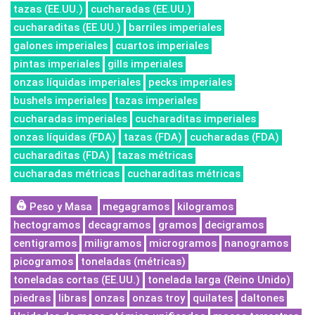
tazas (EE.UU.)
cucharadas (EE.UU.)
cucharaditas (EE.UU.)
barriles imperiales
galones imperiales
cuartos imperiales
pintas imperiales
gills imperiales
onzas líquidas imperiales
pecks imperiales
bushels imperiales
tazas imperiales
cucharadas imperiales
cucharaditas imperiales
onzas líquidas (FDA)
tazas (FDA)
cucharadas (FDA)
cucharaditas (FDA)
tazas métricas
cucharadas métricas
cucharaditas métricas
Peso y Masa
megagramos
kilogramos
hectogramos
decagramos
gramos
decigramos
centigramos
miligramos
microgramos
nanogramos
picogramos
toneladas (métricas)
toneladas cortas (EE.UU.)
tonelada larga (Reino Unido)
piedras
libras
onzas
onzas troy
quilates
daltones