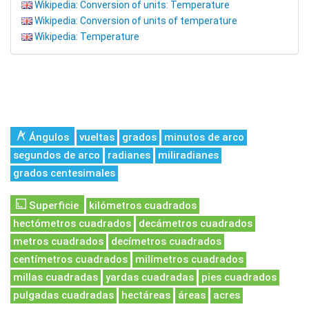
Wikipedia: Conversion of units: Temperature
Wikipedia: Conversion of units of temperature
Wikipedia: Temperature
Ángulos
vueltas
grados
minutos de arco
segundos de arco
radianes
miliradianes
grados centesimales
Superficie
kilómetros cuadrados
hectómetros cuadrados
decámetros cuadrados
metros cuadrados
decímetros cuadrados
centímetros cuadrados
milímetros cuadrados
millas cuadradas
yardas cuadradas
pies cuadrados
pulgadas cuadradas
hectáreas
áreas
acres