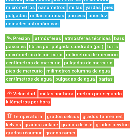
micrómetros
nanómetros
millas
yardas
pies
pulgadas
millas náuticas
parsecs
años luz
unidades astronómicas
Presión
atmósferas
atmósferas técnicas
bars
pascales
libras por pulgada cuadrada (psi)
torrs
micrómetros de mercurio
milímetros de mercurio
centímetros de mercurio
pulgadas de mercurio
pies de mercurio
milímetros columna de agua
centímetros de agua
pulgadas de agua
barias
Velocidad
millas por hora
metros por segundo
kilómetros por hora
Temperatura
grados celsius
grados fahrenheit
kelvins
grados rankine
grados delisle
grados newton
grados réaumur
grados rømer