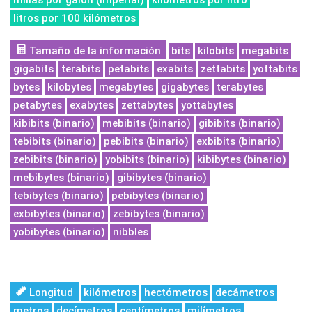
millas por galón (Imperial)
kilómetros por litro
litros por 100 kilómetros
Tamaño de la información
bits
kilobits
megabits
gigabits
terabits
petabits
exabits
zettabits
yottabits
bytes
kilobytes
megabytes
gigabytes
terabytes
petabytes
exabytes
zettabytes
yottabytes
kibibits (binario)
mebibits (binario)
gibibits (binario)
tebibits (binario)
pebibits (binario)
exbibits (binario)
zebibits (binario)
yobibits (binario)
kibibytes (binario)
mebibytes (binario)
gibibytes (binario)
tebibytes (binario)
pebibytes (binario)
exbibytes (binario)
zebibytes (binario)
yobibytes (binario)
nibbles
Longitud
kilómetros
hectómetros
decámetros
metros
decímetros
centímetros
milímetros