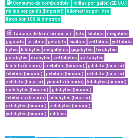
Consumo de combustible
millas por galón (EE.UU.)
millas por galón (Imperial)
kilómetros por litro
litros por 100 kilómetros
Tamaño de la información
bits
kilobits
megabits
gigabits
terabits
petabits
exabits
zettabits
yottabits
bytes
kilobytes
megabytes
gigabytes
terabytes
petabytes
exabytes
zettabytes
yottabytes
kibibits (binario)
mebibits (binario)
gibibits (binario)
tebibits (binario)
pebibits (binario)
exbibits (binario)
zebibits (binario)
yobibits (binario)
kibibytes (binario)
mebibytes (binario)
gibibytes (binario)
tebibytes (binario)
pebibytes (binario)
exbibytes (binario)
zebibytes (binario)
yobibytes (binario)
nibbles