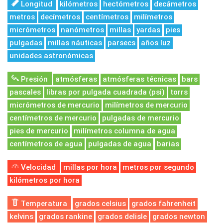
Longitud
kilómetros
hectómetros
decámetros
metros
decímetros
centímetros
milímetros
micrómetros
nanómetros
millas
yardas
pies
pulgadas
millas náuticas
parsecs
años luz
unidades astronómicas
Presión
atmósferas
atmósferas técnicas
bars
pascales
libras por pulgada cuadrada (psi)
torrs
micrómetros de mercurio
milímetros de mercurio
centímetros de mercurio
pulgadas de mercurio
pies de mercurio
milímetros columna de agua
centímetros de agua
pulgadas de agua
barias
Velocidad
millas por hora
metros por segundo
kilómetros por hora
Temperatura
grados celsius
grados fahrenheit
kelvins
grados rankine
grados delisle
grados newton