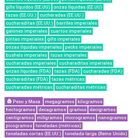
gills líquidos (EE.UU)
onzas líquidas (EE.UU)
tazas (EE.UU.)
cucharadas (EE.UU.)
cucharaditas (EE.UU.)
barriles imperiales
galones imperiales
cuartos imperiales
pintas imperiales
gills imperiales
onzas líquidas imperiales
pecks imperiales
bushels imperiales
tazas imperiales
cucharadas imperiales
cucharaditas imperiales
onzas líquidas (FDA)
tazas (FDA)
cucharadas (FDA)
cucharaditas (FDA)
tazas métricas
cucharadas métricas
cucharaditas métricas
Peso y Masa
megagramos
kilogramos
hectogramos
decagramos
gramos
decigramos
centigramos
miligramos
microgramos
nanogramos
picogramos
toneladas (métricas)
toneladas cortas (EE.UU.)
tonelada larga (Reino Unido)