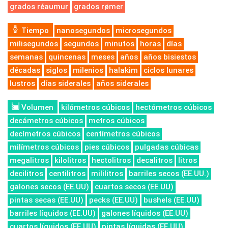
grados réaumur
grados rømer
Tiempo
nanosegundos
microsegundos
milisegundos
segundos
minutos
horas
días
semanas
quincenas
meses
años
años bisiestos
décadas
siglos
milenios
halakim
ciclos lunares
lustros
días siderales
años siderales
Volumen
kilómetros cúbicos
hectómetros cúbicos
decámetros cúbicos
metros cúbicos
decímetros cúbicos
centímetros cúbicos
milímetros cúbicos
pies cúbicos
pulgadas cúbicas
megalitros
kilolitros
hectolitros
decalitros
litros
decilitros
centilitros
mililitros
barriles secos (EE.UU.)
galones secos (EE.UU)
cuartos secos (EE.UU)
pintas secas (EE.UU)
pecks (EE.UU)
bushels (EE.UU)
barriles líquidos (EE.UU)
galones líquidos (EE.UU)
cuartos líquidos (EE.UU)
pintas líquidas (EE.UU)