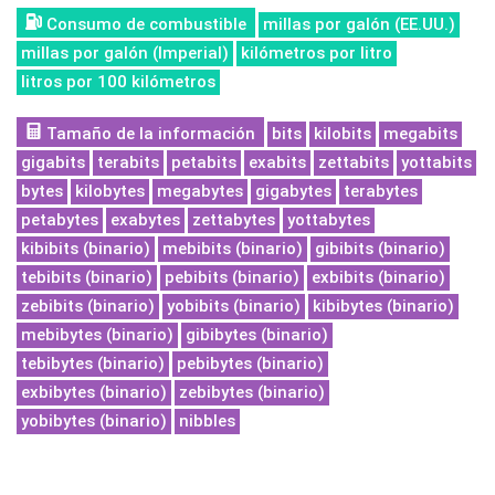
Consumo de combustible
millas por galón (EE.UU.)
millas por galón (Imperial)
kilómetros por litro
litros por 100 kilómetros
Tamaño de la información
bits
kilobits
megabits
gigabits
terabits
petabits
exabits
zettabits
yottabits
bytes
kilobytes
megabytes
gigabytes
terabytes
petabytes
exabytes
zettabytes
yottabytes
kibibits (binario)
mebibits (binario)
gibibits (binario)
tebibits (binario)
pebibits (binario)
exbibits (binario)
zebibits (binario)
yobibits (binario)
kibibytes (binario)
mebibytes (binario)
gibibytes (binario)
tebibytes (binario)
pebibytes (binario)
exbibytes (binario)
zebibytes (binario)
yobibytes (binario)
nibbles