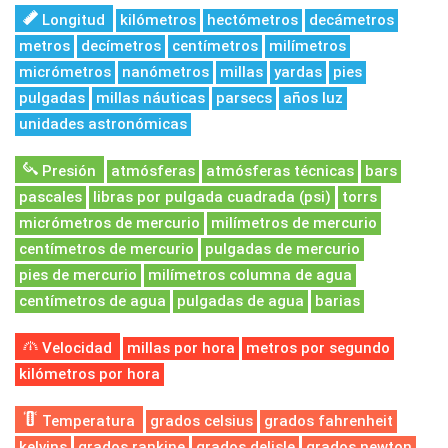
Longitud
kilómetros
hectómetros
decámetros
metros
decímetros
centímetros
milímetros
micrómetros
nanómetros
millas
yardas
pies
pulgadas
millas náuticas
parsecs
años luz
unidades astronómicas
Presión
atmósferas
atmósferas técnicas
bars
pascales
libras por pulgada cuadrada (psi)
torrs
micrómetros de mercurio
milímetros de mercurio
centímetros de mercurio
pulgadas de mercurio
pies de mercurio
milímetros columna de agua
centímetros de agua
pulgadas de agua
barias
Velocidad
millas por hora
metros por segundo
kilómetros por hora
Temperatura
grados celsius
grados fahrenheit
kelvins
grados rankine
grados delisle
grados newton