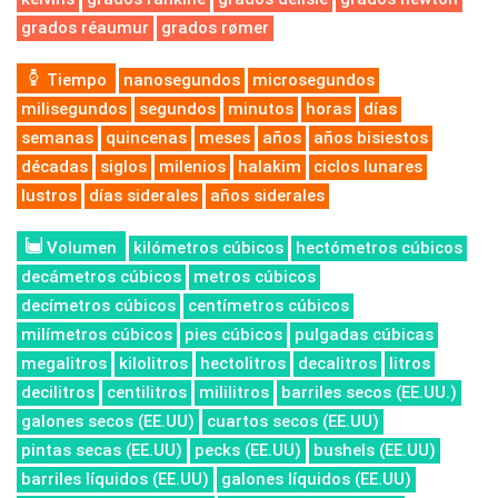
grados réaumur
grados rømer
Tiempo
nanosegundos
microsegundos
milisegundos
segundos
minutos
horas
días
semanas
quincenas
meses
años
años bisiestos
décadas
siglos
milenios
halakim
ciclos lunares
lustros
días siderales
años siderales
Volumen
kilómetros cúbicos
hectómetros cúbicos
decámetros cúbicos
metros cúbicos
decímetros cúbicos
centímetros cúbicos
milímetros cúbicos
pies cúbicos
pulgadas cúbicas
megalitros
kilolitros
hectolitros
decalitros
litros
decilitros
centilitros
mililitros
barriles secos (EE.UU.)
galones secos (EE.UU)
cuartos secos (EE.UU)
pintas secas (EE.UU)
pecks (EE.UU)
bushels (EE.UU)
barriles líquidos (EE.UU)
galones líquidos (EE.UU)