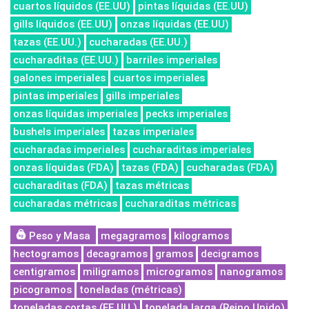
cuartos líquidos (EE.UU)
pintas líquidas (EE.UU)
gills líquidos (EE.UU)
onzas líquidas (EE.UU)
tazas (EE.UU.)
cucharadas (EE.UU.)
cucharaditas (EE.UU.)
barriles imperiales
galones imperiales
cuartos imperiales
pintas imperiales
gills imperiales
onzas líquidas imperiales
pecks imperiales
bushels imperiales
tazas imperiales
cucharadas imperiales
cucharaditas imperiales
onzas líquidas (FDA)
tazas (FDA)
cucharadas (FDA)
cucharaditas (FDA)
tazas métricas
cucharadas métricas
cucharaditas métricas
Peso y Masa
megagramos
kilogramos
hectogramos
decagramos
gramos
decigramos
centigramos
miligramos
microgramos
nanogramos
picogramos
toneladas (métricas)
toneladas cortas (EE.UU.)
tonelada larga (Reino Unido)