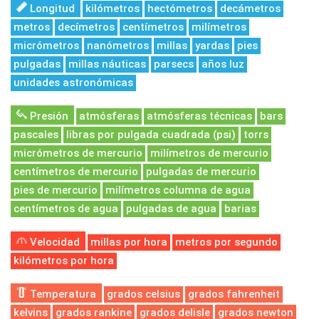
Longitud
kilómetros
hectómetros
decámetros
metros
decímetros
centímetros
milímetros
micrómetros
nanómetros
millas
yardas
pies
pulgadas
millas náuticas
parsecs
años luz
unidades astronómicas
Presión
atmósferas
atmósferas técnicas
bars
pascales
libras por pulgada cuadrada (psi)
torrs
micrómetros de mercurio
milímetros de mercurio
centímetros de mercurio
pulgadas de mercurio
pies de mercurio
milímetros columna de agua
centímetros de agua
pulgadas de agua
barias
Velocidad
millas por hora
metros por segundo
kilómetros por hora
Temperatura
grados celsius
grados fahrenheit
kelvins
grados rankine
grados delisle
grados newton