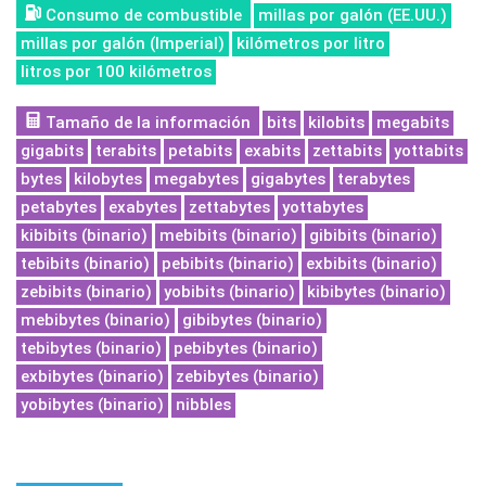
Consumo de combustible
millas por galón (EE.UU.)
millas por galón (Imperial)
kilómetros por litro
litros por 100 kilómetros
Tamaño de la información
bits
kilobits
megabits
gigabits
terabits
petabits
exabits
zettabits
yottabits
bytes
kilobytes
megabytes
gigabytes
terabytes
petabytes
exabytes
zettabytes
yottabytes
kibibits (binario)
mebibits (binario)
gibibits (binario)
tebibits (binario)
pebibits (binario)
exbibits (binario)
zebibits (binario)
yobibits (binario)
kibibytes (binario)
mebibytes (binario)
gibibytes (binario)
tebibytes (binario)
pebibytes (binario)
exbibytes (binario)
zebibytes (binario)
yobibytes (binario)
nibbles