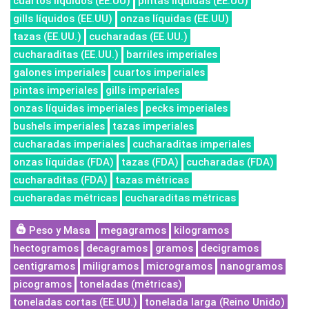
cuartos líquidos (EE.UU)
pintas líquidas (EE.UU)
gills líquidos (EE.UU)
onzas líquidas (EE.UU)
tazas (EE.UU.)
cucharadas (EE.UU.)
cucharaditas (EE.UU.)
barriles imperiales
galones imperiales
cuartos imperiales
pintas imperiales
gills imperiales
onzas líquidas imperiales
pecks imperiales
bushels imperiales
tazas imperiales
cucharadas imperiales
cucharaditas imperiales
onzas líquidas (FDA)
tazas (FDA)
cucharadas (FDA)
cucharaditas (FDA)
tazas métricas
cucharadas métricas
cucharaditas métricas
Peso y Masa
megagramos
kilogramos
hectogramos
decagramos
gramos
decigramos
centigramos
miligramos
microgramos
nanogramos
picogramos
toneladas (métricas)
toneladas cortas (EE.UU.)
tonelada larga (Reino Unido)