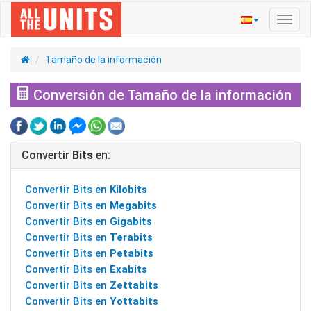
Activ
naveg
Tamaño de la información
Conversión de Tamaño de la información
Convertir
Bits
en:
Convertir Bits en
Kilobits
Convertir Bits en
Megabits
Convertir Bits en
Gigabits
Convertir Bits en
Terabits
Convertir Bits en
Petabits
Convertir Bits en
Exabits
Convertir Bits en
Zettabits
Convertir Bits en
Yottabits