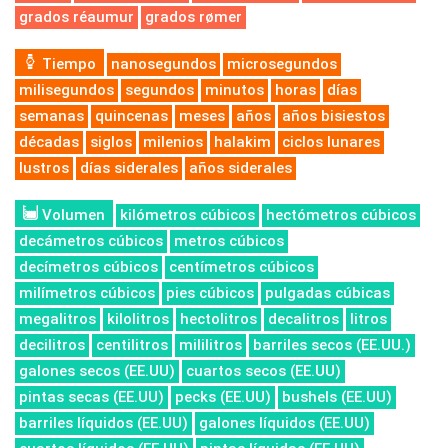
grados réaumur
grados rømer
Tiempo
nanosegundos
microsegundos
milisegundos
segundos
minutos
horas
días
semanas
quincenas
meses
años
años bisiestos
décadas
siglos
milenios
halakim
ciclos lunares
lustros
días siderales
años siderales
Volumen
kilómetros cúbicos
hectómetros cúbicos
decámetros cúbicos
metros cúbicos
decímetros cúbicos
centímetros cúbicos
milímetros cúbicos
pies cúbicos
pulgadas cúbicas
megalitros
kilolitros
hectolitros
decalitros
litros
decilitros
centilitros
mililitros
barriles secos (EE.UU.)
galones secos (EE.UU)
cuartos secos (EE.UU)
pintas secas (EE.UU)
pecks (EE.UU)
bushels (EE.UU)
barriles líquidos (EE.UU)
galones líquidos (EE.UU)