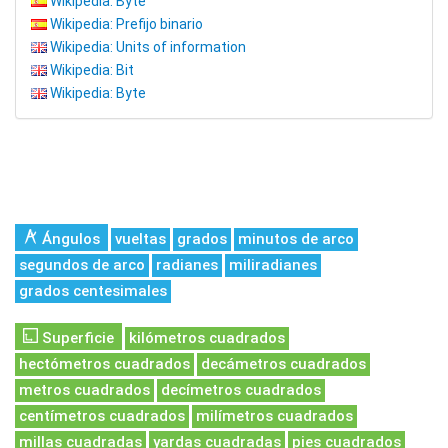
Wikipedia: Byte
Wikipedia: Prefijo binario
Wikipedia: Units of information
Wikipedia: Bit
Wikipedia: Byte
Ángulos
vueltas
grados
minutos de arco
segundos de arco
radianes
miliradianes
grados centesimales
Superficie
kilómetros cuadrados
hectómetros cuadrados
decámetros cuadrados
metros cuadrados
decímetros cuadrados
centímetros cuadrados
milímetros cuadrados
millas cuadradas
yardas cuadradas
pies cuadrados