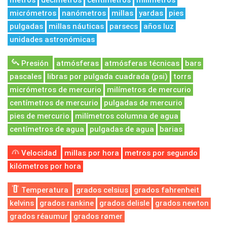
metros
decímetros
centímetros
milímetros
micrómetros
nanómetros
millas
yardas
pies
pulgadas
millas náuticas
parsecs
años luz
unidades astronómicas
Presión
atmósferas
atmósferas técnicas
bars
pascales
libras por pulgada cuadrada (psi)
torrs
micrómetros de mercurio
milímetros de mercurio
centímetros de mercurio
pulgadas de mercurio
pies de mercurio
milímetros columna de agua
centímetros de agua
pulgadas de agua
barias
Velocidad
millas por hora
metros por segundo
kilómetros por hora
Temperatura
grados celsius
grados fahrenheit
kelvins
grados rankine
grados delisle
grados newton
grados réaumur
grados rømer