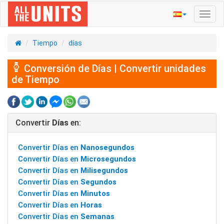
Activ
naveg
Tiempo
días
Conversión de Días | Convertir unidades
de Tiempo
Convertir
Días
en:
Convertir Días en
Nanosegundos
Convertir Días en
Microsegundos
Convertir Días en
Milisegundos
Convertir Días en
Segundos
Convertir Días en
Minutos
Convertir Días en
Horas
Convertir Días en
Semanas