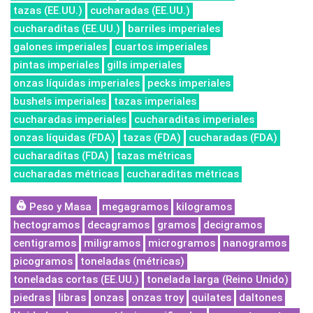
tazas (EE.UU.)
cucharadas (EE.UU.)
cucharaditas (EE.UU.)
barriles imperiales
galones imperiales
cuartos imperiales
pintas imperiales
gills imperiales
onzas líquidas imperiales
pecks imperiales
bushels imperiales
tazas imperiales
cucharadas imperiales
cucharaditas imperiales
onzas líquidas (FDA)
tazas (FDA)
cucharadas (FDA)
cucharaditas (FDA)
tazas métricas
cucharadas métricas
cucharaditas métricas
Peso y Masa
megagramos
kilogramos
hectogramos
decagramos
gramos
decigramos
centigramos
miligramos
microgramos
nanogramos
picogramos
toneladas (métricas)
toneladas cortas (EE.UU.)
tonelada larga (Reino Unido)
piedras
libras
onzas
onzas troy
quilates
daltones