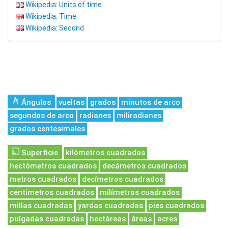
Wikipedia: Units of time
Wikipedia: Time
Wikipedia: Second
Ángulos
vueltas
grados
minutos de arco
segundos de arco
radianes
miliradianes
grados centesimales
Superficie
kilómetros cuadrados
hectómetros cuadrados
decámetros cuadrados
metros cuadrados
decímetros cuadrados
centímetros cuadrados
milímetros cuadrados
millas cuadradas
yardas cuadradas
pies cuadrados
pulgadas cuadradas
hectáreas
áreas
acres