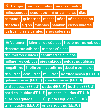
Tiempo
nanosegundos
microsegundos
milisegundos
segundos
minutos
horas
días
semanas
quincenas
meses
años
años bisiestos
décadas
siglos
milenios
halakim
ciclos lunares
lustros
días siderales
años siderales
Volumen
kilómetros cúbicos
hectómetros cúbicos
decámetros cúbicos
metros cúbicos
decímetros cúbicos
centímetros cúbicos
milímetros cúbicos
pies cúbicos
pulgadas cúbicas
megalitros
kilolitros
hectolitros
decalitros
litros
decilitros
centilitros
mililitros
barriles secos (EE.UU.)
galones secos (EE.UU)
cuartos secos (EE.UU)
pintas secas (EE.UU)
pecks (EE.UU)
bushels (EE.UU)
barriles líquidos (EE.UU)
galones líquidos (EE.UU)
cuartos líquidos (EE.UU)
pintas líquidas (EE.UU)
gills líquidos (EE.UU)
onzas líquidas (EE.UU)