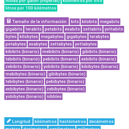
millas por galón (Imperial)
kilómetros por litro
litros por 100 kilómetros
Tamaño de la información
bits
kilobits
megabits
gigabits
terabits
petabits
exabits
zettabits
yottabits
bytes
kilobytes
megabytes
gigabytes
terabytes
petabytes
exabytes
zettabytes
yottabytes
kibibits (binario)
mebibits (binario)
gibibits (binario)
tebibits (binario)
pebibits (binario)
exbibits (binario)
zebibits (binario)
yobibits (binario)
kibibytes (binario)
mebibytes (binario)
gibibytes (binario)
tebibytes (binario)
pebibytes (binario)
exbibytes (binario)
zebibytes (binario)
yobibytes (binario)
nibbles
Longitud
kilómetros
hectómetros
decámetros