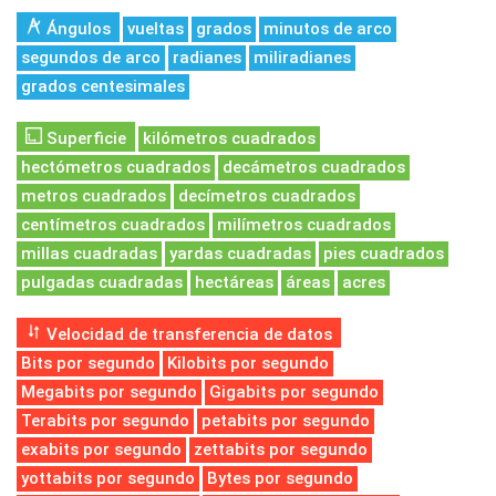
Ángulos
vueltas
grados
minutos de arco
segundos de arco
radianes
miliradianes
grados centesimales
Superficie
kilómetros cuadrados
hectómetros cuadrados
decámetros cuadrados
metros cuadrados
decímetros cuadrados
centímetros cuadrados
milímetros cuadrados
millas cuadradas
yardas cuadradas
pies cuadrados
pulgadas cuadradas
hectáreas
áreas
acres
Velocidad de transferencia de datos
Bits por segundo
Kilobits por segundo
Megabits por segundo
Gigabits por segundo
Terabits por segundo
petabits por segundo
exabits por segundo
zettabits por segundo
yottabits por segundo
Bytes por segundo