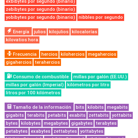
exbibytes por segundo (binario)
zebibytes por segundo (binario)
yobibytes por segundo (binario)
nibbles por segundo
Energía
julios
kilojulios
kilocalorías
kilovatios hora
Frecuencia
hercios
kilohercios
megahercios
gigahercios
terahercios
Consumo de combustible
millas por galón (EE.UU.)
millas por galón (Imperial)
kilómetros por litro
litros por 100 kilómetros
Tamaño de la información
bits
kilobits
megabits
gigabits
terabits
petabits
exabits
zettabits
yottabits
bytes
kilobytes
megabytes
gigabytes
terabytes
petabytes
exabytes
zettabytes
yottabytes