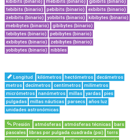
kibibits (binario)
mebibits (binario)
gibibits (binario)
tebibits (binario)
pebibits (binario)
exbibits (binario)
zebibits (binario)
yobibits (binario)
kibibytes (binario)
mebibytes (binario)
gibibytes (binario)
tebibytes (binario)
pebibytes (binario)
exbibytes (binario)
zebibytes (binario)
yobibytes (binario)
nibbles
Longitud
kilómetros
hectómetros
decámetros
metros
decímetros
centímetros
milímetros
micrómetros
nanómetros
millas
yardas
pies
pulgadas
millas náuticas
parsecs
años luz
unidades astronómicas
Presión
atmósferas
atmósferas técnicas
bars
pascales
libras por pulgada cuadrada (psi)
torrs