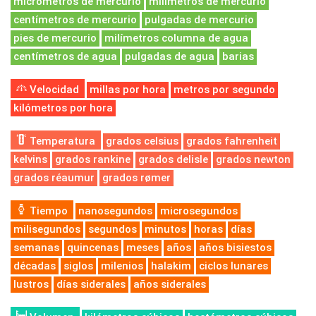
micrómetros de mercurio
milímetros de mercurio
centímetros de mercurio
pulgadas de mercurio
pies de mercurio
milímetros columna de agua
centímetros de agua
pulgadas de agua
barias
Velocidad
millas por hora
metros por segundo
kilómetros por hora
Temperatura
grados celsius
grados fahrenheit
kelvins
grados rankine
grados delisle
grados newton
grados réaumur
grados rømer
Tiempo
nanosegundos
microsegundos
milisegundos
segundos
minutos
horas
días
semanas
quincenas
meses
años
años bisiestos
décadas
siglos
milenios
halakim
ciclos lunares
lustros
días siderales
años siderales