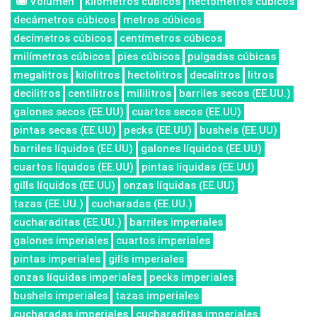
Volumen
kilómetros cúbicos
hectómetros cúbicos
decámetros cúbicos
metros cúbicos
decímetros cúbicos
centímetros cúbicos
milímetros cúbicos
pies cúbicos
pulgadas cúbicas
megalitros
kilolitros
hectolitros
decalitros
litros
decilitros
centilitros
mililitros
barriles secos (EE.UU.)
galones secos (EE.UU)
cuartos secos (EE.UU)
pintas secas (EE.UU)
pecks (EE.UU)
bushels (EE.UU)
barriles líquidos (EE.UU)
galones líquidos (EE.UU)
cuartos líquidos (EE.UU)
pintas líquidas (EE.UU)
gills líquidos (EE.UU)
onzas líquidas (EE.UU)
tazas (EE.UU.)
cucharadas (EE.UU.)
cucharaditas (EE.UU.)
barriles imperiales
galones imperiales
cuartos imperiales
pintas imperiales
gills imperiales
onzas líquidas imperiales
pecks imperiales
bushels imperiales
tazas imperiales
cucharadas imperiales
cucharaditas imperiales