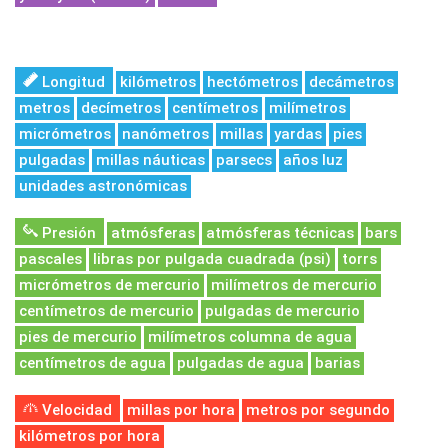
Longitud
kilómetros
hectómetros
decámetros
metros
decímetros
centímetros
milímetros
micrómetros
nanómetros
millas
yardas
pies
pulgadas
millas náuticas
parsecs
años luz
unidades astronómicas
Presión
atmósferas
atmósferas técnicas
bars
pascales
libras por pulgada cuadrada (psi)
torrs
micrómetros de mercurio
milímetros de mercurio
centímetros de mercurio
pulgadas de mercurio
pies de mercurio
milímetros columna de agua
centímetros de agua
pulgadas de agua
barias
Velocidad
millas por hora
metros por segundo
kilómetros por hora