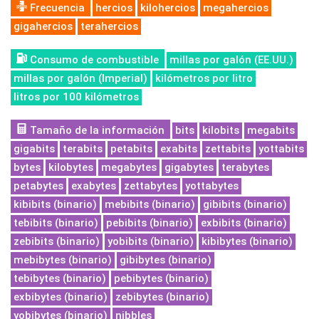
Frecuencia
hercios
kilohercios
megahercios
gigahercios
terahercios
Consumo de combustible
millas por galón (EE.UU.)
millas por galón (Imperial)
kilómetros por litro
litros por 100 kilómetros
Tamaño de la información
bits
kilobits
megabits
gigabits
terabits
petabits
exabits
zettabits
yottabits
bytes
kilobytes
megabytes
gigabytes
terabytes
petabytes
exabytes
zettabytes
yottabytes
kibibits (binario)
mebibits (binario)
gibibits (binario)
tebibits (binario)
pebibits (binario)
exbibits (binario)
zebibits (binario)
yobibits (binario)
kibibytes (binario)
mebibytes (binario)
gibibytes (binario)
tebibytes (binario)
pebibytes (binario)
exbibytes (binario)
zebibytes (binario)
yobibytes (binario)
nibbles