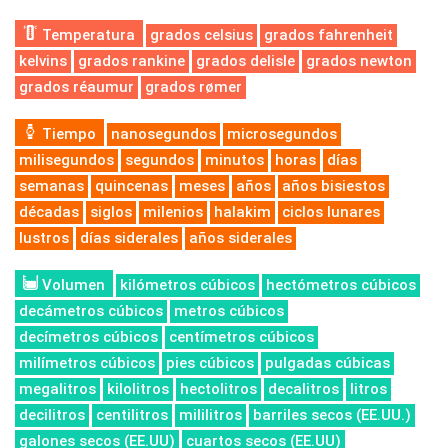
Temperatura
grados celsius
grados fahrenheit
kelvins
grados rankine
grados delisle
grados newton
grados réaumur
grados rømer
Tiempo
nanosegundos
microsegundos
milisegundos
segundos
minutos
horas
días
semanas
quincenas
meses
años
años bisiestos
décadas
siglos
milenios
halakim
ciclos lunares
lustros
días siderales
años siderales
Volumen
kilómetros cúbicos
hectómetros cúbicos
decámetros cúbicos
metros cúbicos
decímetros cúbicos
centímetros cúbicos
milímetros cúbicos
pies cúbicos
pulgadas cúbicas
megalitros
kilolitros
hectolitros
decalitros
litros
decilitros
centilitros
mililitros
barriles secos (EE.UU.)
galones secos (EE.UU)
cuartos secos (EE.UU)