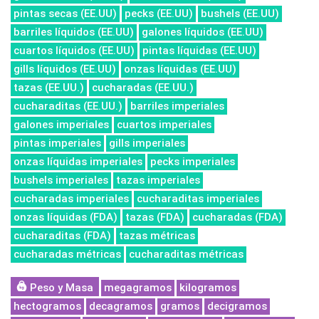
pintas secas (EE.UU)
pecks (EE.UU)
bushels (EE.UU)
barriles líquidos (EE.UU)
galones líquidos (EE.UU)
cuartos líquidos (EE.UU)
pintas líquidas (EE.UU)
gills líquidos (EE.UU)
onzas líquidas (EE.UU)
tazas (EE.UU.)
cucharadas (EE.UU.)
cucharaditas (EE.UU.)
barriles imperiales
galones imperiales
cuartos imperiales
pintas imperiales
gills imperiales
onzas líquidas imperiales
pecks imperiales
bushels imperiales
tazas imperiales
cucharadas imperiales
cucharaditas imperiales
onzas líquidas (FDA)
tazas (FDA)
cucharadas (FDA)
cucharaditas (FDA)
tazas métricas
cucharadas métricas
cucharaditas métricas
Peso y Masa
megagramos
kilogramos
hectogramos
decagramos
gramos
decigramos