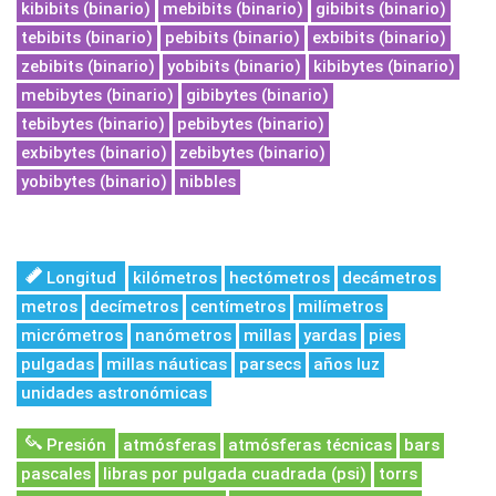
kibibits (binario)
mebibits (binario)
gibibits (binario)
tebibits (binario)
pebibits (binario)
exbibits (binario)
zebibits (binario)
yobibits (binario)
kibibytes (binario)
mebibytes (binario)
gibibytes (binario)
tebibytes (binario)
pebibytes (binario)
exbibytes (binario)
zebibytes (binario)
yobibytes (binario)
nibbles
Longitud
kilómetros
hectómetros
decámetros
metros
decímetros
centímetros
milímetros
micrómetros
nanómetros
millas
yardas
pies
pulgadas
millas náuticas
parsecs
años luz
unidades astronómicas
Presión
atmósferas
atmósferas técnicas
bars
pascales
libras por pulgada cuadrada (psi)
torrs