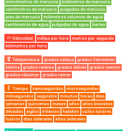
micrómetros de mercurio
milímetros de mercurio
centímetros de mercurio
pulgadas de mercurio
pies de mercurio
milímetros columna de agua
centímetros de agua
pulgadas de agua
barias
Velocidad
millas por hora
metros por segundo
kilómetros por hora
Temperatura
grados celsius
grados fahrenheit
kelvins
grados rankine
grados delisle
grados newton
grados réaumur
grados rømer
Tiempo
nanosegundos
microsegundos
milisegundos
segundos
minutos
horas
días
semanas
quincenas
meses
años
años bisiestos
décadas
siglos
milenios
halakim
ciclos lunares
lustros
días siderales
años siderales