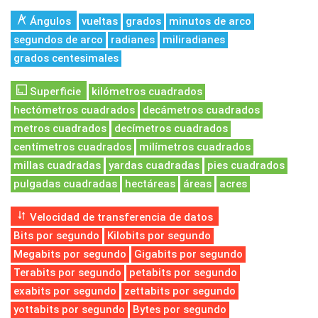
Ángulos
vueltas
grados
minutos de arco
segundos de arco
radianes
miliradianes
grados centesimales
Superficie
kilómetros cuadrados
hectómetros cuadrados
decámetros cuadrados
metros cuadrados
decímetros cuadrados
centímetros cuadrados
milímetros cuadrados
millas cuadradas
yardas cuadradas
pies cuadrados
pulgadas cuadradas
hectáreas
áreas
acres
Velocidad de transferencia de datos
Bits por segundo
Kilobits por segundo
Megabits por segundo
Gigabits por segundo
Terabits por segundo
petabits por segundo
exabits por segundo
zettabits por segundo
yottabits por segundo
Bytes por segundo