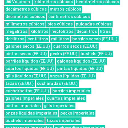
Volumen
kilómetros cúbicos
hectómetros cúbicos
decámetros cúbicos
metros cúbicos
decímetros cúbicos
centímetros cúbicos
milímetros cúbicos
pies cúbicos
pulgadas cúbicas
megalitros
kilolitros
hectolitros
decalitros
litros
decilitros
centilitros
mililitros
barriles secos (EE.UU.)
galones secos (EE.UU)
cuartos secos (EE.UU)
pintas secas (EE.UU)
pecks (EE.UU)
bushels (EE.UU)
barriles líquidos (EE.UU)
galones líquidos (EE.UU)
cuartos líquidos (EE.UU)
pintas líquidas (EE.UU)
gills líquidos (EE.UU)
onzas líquidas (EE.UU)
tazas (EE.UU.)
cucharadas (EE.UU.)
cucharaditas (EE.UU.)
barriles imperiales
galones imperiales
cuartos imperiales
pintas imperiales
gills imperiales
onzas líquidas imperiales
pecks imperiales
bushels imperiales
tazas imperiales