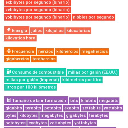
exbibytes por segundo (binario)
zebibytes por segundo (binario)
yobibytes por segundo (binario)
nibbles por segundo
Energía
julios
kilojulios
kilocalorías
kilovatios hora
Frecuencia
hercios
kilohercios
megahercios
gigahercios
terahercios
Consumo de combustible
millas por galón (EE.UU.)
millas por galón (Imperial)
kilómetros por litro
litros por 100 kilómetros
Tamaño de la información
bits
kilobits
megabits
gigabits
terabits
petabits
exabits
zettabits
yottabits
bytes
kilobytes
megabytes
gigabytes
terabytes
petabytes
exabytes
zettabytes
yottabytes