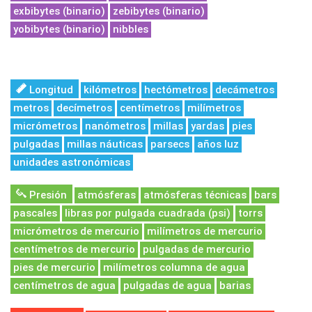
exbibytes (binario)
zebibytes (binario)
yobibytes (binario)
nibbles
Longitud
kilómetros
hectómetros
decámetros
metros
decímetros
centímetros
milímetros
micrómetros
nanómetros
millas
yardas
pies
pulgadas
millas náuticas
parsecs
años luz
unidades astronómicas
Presión
atmósferas
atmósferas técnicas
bars
pascales
libras por pulgada cuadrada (psi)
torrs
micrómetros de mercurio
milímetros de mercurio
centímetros de mercurio
pulgadas de mercurio
pies de mercurio
milímetros columna de agua
centímetros de agua
pulgadas de agua
barias