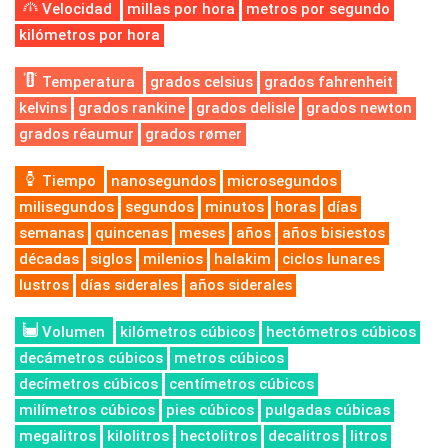
Velocidad
millas por hora
metros por segundo
kilómetros por hora
Temperatura
grados celsius
grados fahrenheit
kelvins
grados rankine
grados delisle
grados newton
grados réaumur
grados rømer
Tiempo
nanosegundos
microsegundos
milisegundos
segundos
minutos
horas
días
semanas
quincenas
meses
años
años bisiestos
décadas
siglos
milenios
halakim
ciclos lunares
lustros
días siderales
años siderales
Volumen
kilómetros cúbicos
hectómetros cúbicos
decámetros cúbicos
metros cúbicos
decímetros cúbicos
centímetros cúbicos
milímetros cúbicos
pies cúbicos
pulgadas cúbicas
megalitros
kilolitros
hectolitros
decalitros
litros