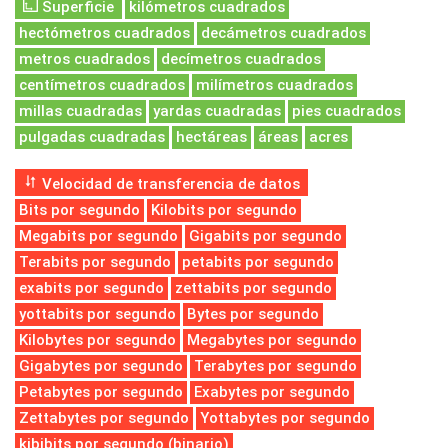
Superficie
kilómetros cuadrados
hectómetros cuadrados
decámetros cuadrados
metros cuadrados
decímetros cuadrados
centímetros cuadrados
milímetros cuadrados
millas cuadradas
yardas cuadradas
pies cuadrados
pulgadas cuadradas
hectáreas
áreas
acres
Velocidad de transferencia de datos
Bits por segundo
Kilobits por segundo
Megabits por segundo
Gigabits por segundo
Terabits por segundo
petabits por segundo
exabits por segundo
zettabits por segundo
yottabits por segundo
Bytes por segundo
Kilobytes por segundo
Megabytes por segundo
Gigabytes por segundo
Terabytes por segundo
Petabytes por segundo
Exabytes por segundo
Zettabytes por segundo
Yottabytes por segundo
kibibits por segundo (binario)