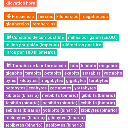
kilovatios hora
Frecuencia
hercios
kilohercios
megahercios
gigahercios
terahercios
Consumo de combustible
millas por galón (EE.UU.)
millas por galón (Imperial)
kilómetros por litro
litros por 100 kilómetros
Tamaño de la información
bits
kilobits
megabits
gigabits
terabits
petabits
exabits
zettabits
yottabits
bytes
kilobytes
megabytes
gigabytes
terabytes
petabytes
exabytes
zettabytes
yottabytes
kibibits (binario)
mebibits (binario)
gibibits (binario)
tebibits (binario)
pebibits (binario)
exbibits (binario)
zebibits (binario)
yobibits (binario)
kibibytes (binario)
mebibytes (binario)
gibibytes (binario)
tebibytes (binario)
pebibytes (binario)