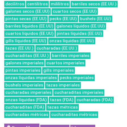
decilitros
centilitros
mililitros
barriles secos (EE.UU.)
galones secos (EE.UU)
cuartos secos (EE.UU)
pintas secas (EE.UU)
pecks (EE.UU)
bushels (EE.UU)
barriles líquidos (EE.UU)
galones líquidos (EE.UU)
cuartos líquidos (EE.UU)
pintas líquidas (EE.UU)
gills líquidos (EE.UU)
onzas líquidas (EE.UU)
tazas (EE.UU.)
cucharadas (EE.UU.)
cucharaditas (EE.UU.)
barriles imperiales
galones imperiales
cuartos imperiales
pintas imperiales
gills imperiales
onzas líquidas imperiales
pecks imperiales
bushels imperiales
tazas imperiales
cucharadas imperiales
cucharaditas imperiales
onzas líquidas (FDA)
tazas (FDA)
cucharadas (FDA)
cucharaditas (FDA)
tazas métricas
cucharadas métricas
cucharaditas métricas