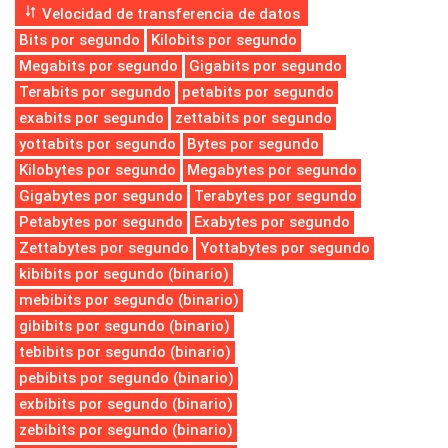
Velocidad de transferencia de datos
Bits por segundo
Kilobits por segundo
Megabits por segundo
Gigabits por segundo
Terabits por segundo
petabits por segundo
exabits por segundo
zettabits por segundo
yottabits por segundo
Bytes por segundo
Kilobytes por segundo
Megabytes por segundo
Gigabytes por segundo
Terabytes por segundo
Petabytes por segundo
Exabytes por segundo
Zettabytes por segundo
Yottabytes por segundo
kibibits por segundo (binario)
mebibits por segundo (binario)
gibibits por segundo (binario)
tebibits por segundo (binario)
pebibits por segundo (binario)
exbibits por segundo (binario)
zebibits por segundo (binario)