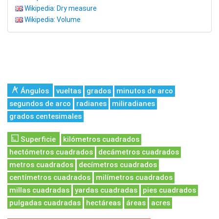
Wikipedia: Dry measure
Wikipedia: Volume
Ángulos
vueltas
grados
minutos de arco
segundos de arco
radianes
miliradianes
grados centesimales
Superficie
kilómetros cuadrados
hectómetros cuadrados
decámetros cuadrados
metros cuadrados
decímetros cuadrados
centímetros cuadrados
milímetros cuadrados
millas cuadradas
yardas cuadradas
pies cuadrados
pulgadas cuadradas
hectáreas
áreas
acres