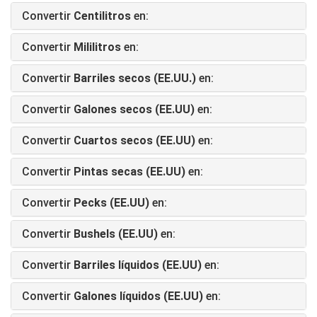
Convertir
Centilitros
en:
Convertir
Mililitros
en:
Convertir
Barriles secos (EE.UU.)
en:
Convertir
Galones secos (EE.UU)
en:
Convertir
Cuartos secos (EE.UU)
en:
Convertir
Pintas secas (EE.UU)
en:
Convertir
Pecks (EE.UU)
en:
Convertir
Bushels (EE.UU)
en:
Convertir
Barriles líquidos (EE.UU)
en:
Convertir
Galones líquidos (EE.UU)
en: