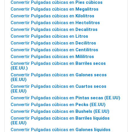
Convertir Pulgadas cúbicas en
Pies cúbicos
Convertir Pulgadas cúbicas en
Megalitros
Convertir Pulgadas cúbicas en
Kilolitros
Convertir Pulgadas cúbicas en
Hectolitros
Convertir Pulgadas cúbicas en
Decalitros
Convertir Pulgadas cúbicas en
Litros
Convertir Pulgadas cúbicas en
Decilitros
Convertir Pulgadas cúbicas en
Centilitros
Convertir Pulgadas cúbicas en
Mililitros
Convertir Pulgadas cúbicas en
Barriles secos
(EE.UU.)
Convertir Pulgadas cúbicas en
Galones secos
(EE.UU)
Convertir Pulgadas cúbicas en
Cuartos secos
(EE.UU)
Convertir Pulgadas cúbicas en
Pintas secas (EE.UU)
Convertir Pulgadas cúbicas en
Pecks (EE.UU)
Convertir Pulgadas cúbicas en
Bushels (EE.UU)
Convertir Pulgadas cúbicas en
Barriles líquidos
(EE.UU)
Convertir Pulgadas cúbicas en
Galones líquidos