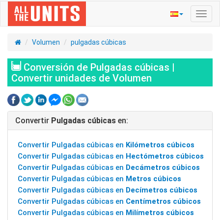
Activ
naveg
Volumen
pulgadas cúbicas
Conversión de Pulgadas cúbicas |
Convertir unidades de Volumen
Convertir
Pulgadas cúbicas
en:
Convertir Pulgadas cúbicas en
Kilómetros cúbicos
Convertir Pulgadas cúbicas en
Hectómetros cúbicos
Convertir Pulgadas cúbicas en
Decámetros cúbicos
Convertir Pulgadas cúbicas en
Metros cúbicos
Convertir Pulgadas cúbicas en
Decímetros cúbicos
Convertir Pulgadas cúbicas en
Centímetros cúbicos
Convertir Pulgadas cúbicas en
Milímetros cúbicos