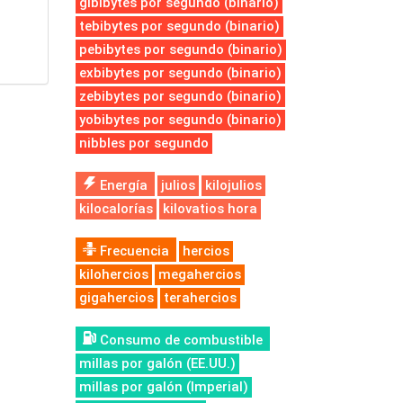
gibibytes por segundo (binario)
tebibytes por segundo (binario)
pebibytes por segundo (binario)
exbibytes por segundo (binario)
zebibytes por segundo (binario)
yobibytes por segundo (binario)
nibbles por segundo
Energía
julios
kilojulios
kilocalorías
kilovatios hora
Frecuencia
hercios
kilohercios
megahercios
gigahercios
terahercios
Consumo de combustible
millas por galón (EE.UU.)
millas por galón (Imperial)