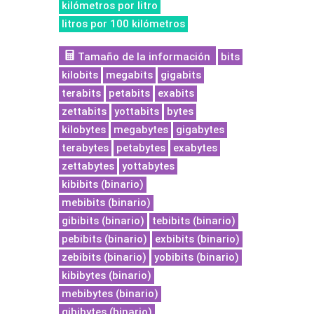
kilómetros por litro
litros por 100 kilómetros
Tamaño de la información
bits
kilobits
megabits
gigabits
terabits
petabits
exabits
zettabits
yottabits
bytes
kilobytes
megabytes
gigabytes
terabytes
petabytes
exabytes
zettabytes
yottabytes
kibibits (binario)
mebibits (binario)
gibibits (binario)
tebibits (binario)
pebibits (binario)
exbibits (binario)
zebibits (binario)
yobibits (binario)
kibibytes (binario)
mebibytes (binario)
gibibytes (binario)