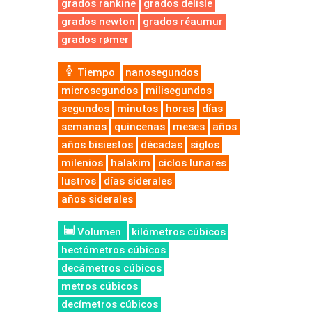
grados rankine
grados delisle
grados newton
grados réaumur
grados rømer
Tiempo
nanosegundos
microsegundos
milisegundos
segundos
minutos
horas
días
semanas
quincenas
meses
años
años bisiestos
décadas
siglos
milenios
halakim
ciclos lunares
lustros
días siderales
años siderales
Volumen
kilómetros cúbicos
hectómetros cúbicos
decámetros cúbicos
metros cúbicos
decímetros cúbicos