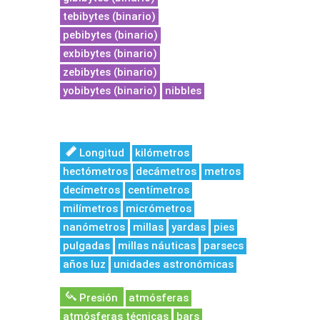
tebibytes (binario)
pebibytes (binario)
exbibytes (binario)
zebibytes (binario)
yobibytes (binario)
nibbles
Longitud
kilómetros
hectómetros
decámetros
metros
decímetros
centímetros
milímetros
micrómetros
nanómetros
millas
yardas
pies
pulgadas
millas náuticas
parsecs
años luz
unidades astronómicas
Presión
atmósferas
atmósferas técnicas
bars