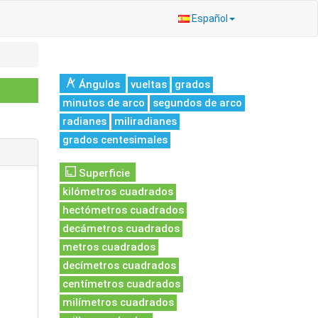
Español
Ángulos
vueltas
grados
minutos de arco
segundos de arco
radianes
miliradianes
grados centesimales
Superficie
kilómetros cuadrados
hectómetros cuadrados
decámetros cuadrados
metros cuadrados
decímetros cuadrados
centímetros cuadrados
milímetros cuadrados