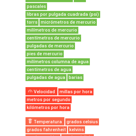
pascales
libras por pulgada cuadrada (psi)
torrs
micrómetros de mercurio
milímetros de mercurio
centímetros de mercurio
pulgadas de mercurio
pies de mercurio
milímetros columna de agua
centímetros de agua
pulgadas de agua
barias
Velocidad
millas por hora
metros por segundo
kilómetros por hora
Temperatura
grados celsius
grados fahrenheit
kelvins