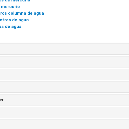
as de mercurio
 mercurio
tros columna de agua
etros de agua
as de agua
en: