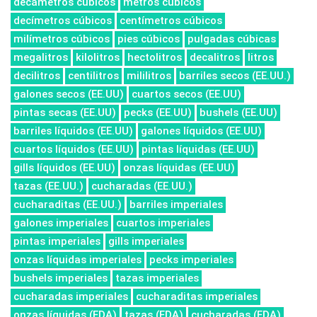
decámetros cúbicos
metros cúbicos
decímetros cúbicos
centímetros cúbicos
milímetros cúbicos
pies cúbicos
pulgadas cúbicas
megalitros
kilolitros
hectolitros
decalitros
litros
decilitros
centilitros
mililitros
barriles secos (EE.UU.)
galones secos (EE.UU)
cuartos secos (EE.UU)
pintas secas (EE.UU)
pecks (EE.UU)
bushels (EE.UU)
barriles líquidos (EE.UU)
galones líquidos (EE.UU)
cuartos líquidos (EE.UU)
pintas líquidas (EE.UU)
gills líquidos (EE.UU)
onzas líquidas (EE.UU)
tazas (EE.UU.)
cucharadas (EE.UU.)
cucharaditas (EE.UU.)
barriles imperiales
galones imperiales
cuartos imperiales
pintas imperiales
gills imperiales
onzas líquidas imperiales
pecks imperiales
bushels imperiales
tazas imperiales
cucharadas imperiales
cucharaditas imperiales
onzas líquidas (FDA)
tazas (FDA)
cucharadas (FDA)