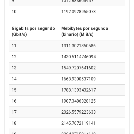
9
1072.883605957
10
1192.0928955078
Gigabits por segundo
Mebibytes por segundo
(Gbit/s)
(binario) (MiB/s)
11
1311.3021850586
12
1430.5114746094
13
1549.7207641602
14
1668.9300537109
15
1788.1393432617
16
1907.3486328125
17
2026.5579223633
18
2145.7672119141