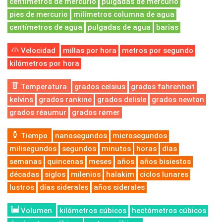
centímetros de mercurio
pulgadas de mercurio
pies de mercurio
milímetros columna de agua
centímetros de agua
pulgadas de agua
barias
Velocidad
millas por hora
metros por segundo
kilómetros por hora
Temperatura
grados celsius
grados fahrenheit
kelvins
grados rankine
grados delisle
grados newton
grados réaumur
grados rømer
Tiempo
nanosegundos
microsegundos
milisegundos
segundos
minutos
horas
días
semanas
quincenas
meses
años
años bisiestos
décadas
siglos
milenios
halakim
ciclos lunares
lustros
días siderales
años siderales
Volumen
kilómetros cúbicos
hectómetros cúbicos