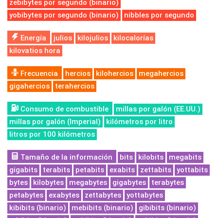
zebibytes por segundo (binario)
yobibytes por segundo (binario)
nibbles por segundo
Energía
julios
kilojulios
kilocalorías
kilovatios hora
Frecuencia
hercios
kilohercios
megahercios
gigahercios
terahercios
Consumo de combustible
millas por galón (EE.UU.)
millas por galón (Imperial)
kilómetros por litro
litros por 100 kilómetros
Tamaño de la información
bits
kilobits
megabits
gigabits
terabits
petabits
exabits
zettabits
yottabits
bytes
kilobytes
megabytes
gigabytes
terabytes
petabytes
exabytes
zettabytes
yottabytes
kibibits (binario)
mebibits (binario)
gibibits (binario)