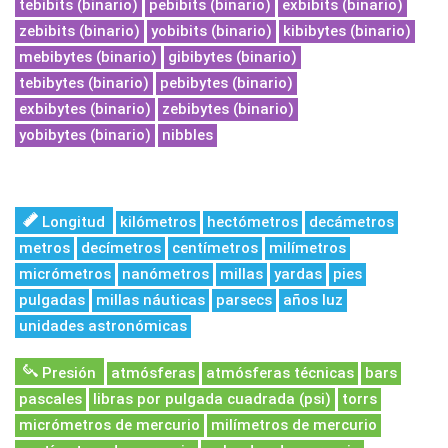
tebibits (binario)
pebibits (binario)
exbibits (binario)
zebibits (binario)
yobibits (binario)
kibibytes (binario)
mebibytes (binario)
gibibytes (binario)
tebibytes (binario)
pebibytes (binario)
exbibytes (binario)
zebibytes (binario)
yobibytes (binario)
nibbles
Longitud
kilómetros
hectómetros
decámetros
metros
decímetros
centímetros
milímetros
micrómetros
nanómetros
millas
yardas
pies
pulgadas
millas náuticas
parsecs
años luz
unidades astronómicas
Presión
atmósferas
atmósferas técnicas
bars
pascales
libras por pulgada cuadrada (psi)
torrs
micrómetros de mercurio
milímetros de mercurio