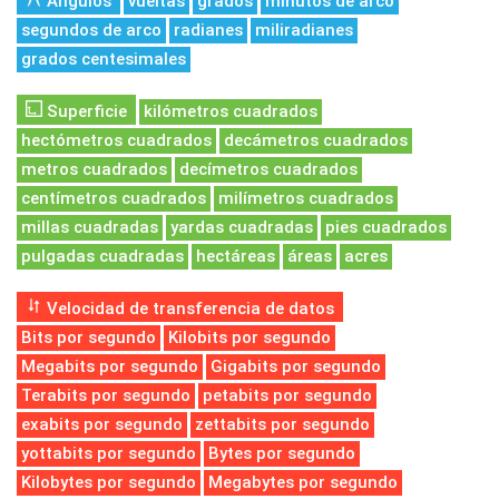
Ángulos
vueltas
grados
minutos de arco
segundos de arco
radianes
miliradianes
grados centesimales
Superficie
kilómetros cuadrados
hectómetros cuadrados
decámetros cuadrados
metros cuadrados
decímetros cuadrados
centímetros cuadrados
milímetros cuadrados
millas cuadradas
yardas cuadradas
pies cuadrados
pulgadas cuadradas
hectáreas
áreas
acres
Velocidad de transferencia de datos
Bits por segundo
Kilobits por segundo
Megabits por segundo
Gigabits por segundo
Terabits por segundo
petabits por segundo
exabits por segundo
zettabits por segundo
yottabits por segundo
Bytes por segundo
Kilobytes por segundo
Megabytes por segundo