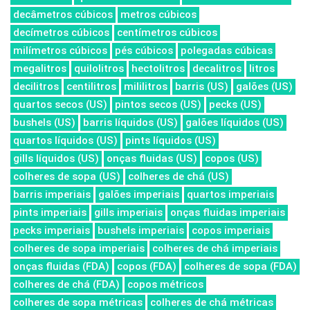
decâmetros cúbicos
metros cúbicos
decímetros cúbicos
centímetros cúbicos
milímetros cúbicos
pés cúbicos
polegadas cúbicas
megalitros
quilolitros
hectolitros
decalitros
litros
decilitros
centilitros
mililitros
barris (US)
galões (US)
quartos secos (US)
pintos secos (US)
pecks (US)
bushels (US)
barris líquidos (US)
galões líquidos (US)
quartos líquidos (US)
pints líquidos (US)
gills líquidos (US)
onças fluidas (US)
copos (US)
colheres de sopa (US)
colheres de chá (US)
barris imperiais
galões imperiais
quartos imperiais
pints imperiais
gills imperiais
onças fluidas imperiais
pecks imperiais
bushels imperiais
copos imperiais
colheres de sopa imperiais
colheres de chá imperiais
onças fluidas (FDA)
copos (FDA)
colheres de sopa (FDA)
colheres de chá (FDA)
copos métricos
colheres de sopa métricas
colheres de chá métricas