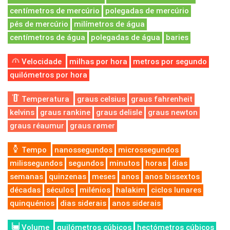
centímetros de mercúrio
polegadas de mercúrio
pés de mercúrio
milímetros de água
centímetros de água
polegadas de água
baries
Velocidade
milhas por hora
metros por segundo
quilómetros por hora
Temperatura
graus celsius
graus fahrenheit
kelvins
graus rankine
graus delisle
graus newton
graus réaumur
graus rømer
Tempo
nanossegundos
microssegundos
milissegundos
segundos
minutos
horas
dias
semanas
quinzenas
meses
anos
anos bissextos
décadas
séculos
milénios
halakim
ciclos lunares
quinquénios
dias siderais
anos siderais
Volume
quilómetros cúbicos
hectómetros cúbicos