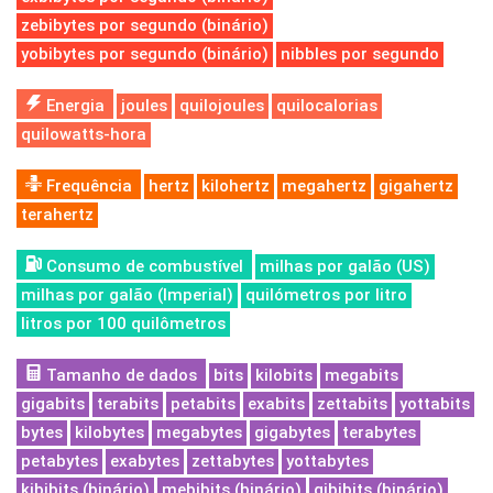
zebibytes por segundo (binário)
yobibytes por segundo (binário)
nibbles por segundo
Energia
joules
quilojoules
quilocalorias
quilowatts-hora
Frequência
hertz
kilohertz
megahertz
gigahertz
terahertz
Consumo de combustível
milhas por galão (US)
milhas por galão (Imperial)
quilómetros por litro
litros por 100 quilômetros
Tamanho de dados
bits
kilobits
megabits
gigabits
terabits
petabits
exabits
zettabits
yottabits
bytes
kilobytes
megabytes
gigabytes
terabytes
petabytes
exabytes
zettabytes
yottabytes
kibibits (binário)
mebibits (binário)
gibibits (binário)