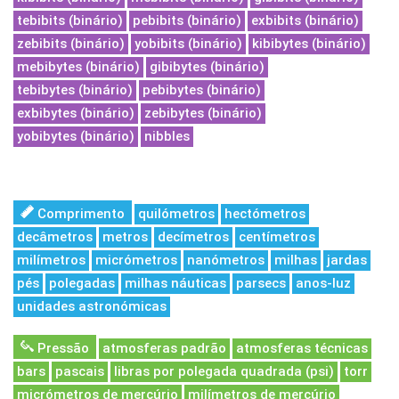
tebibits (binário)
pebibits (binário)
exbibits (binário)
zebibits (binário)
yobibits (binário)
kibibytes (binário)
mebibytes (binário)
gibibytes (binário)
tebibytes (binário)
pebibytes (binário)
exbibytes (binário)
zebibytes (binário)
yobibytes (binário)
nibbles
Comprimento
quilómetros
hectómetros
decâmetros
metros
decímetros
centímetros
milímetros
micrómetros
nanómetros
milhas
jardas
pés
polegadas
milhas náuticas
parsecs
anos-luz
unidades astronómicas
Pressão
atmosferas padrão
atmosferas técnicas
bars
pascais
libras por polegada quadrada (psi)
torr
micrómetros de mercúrio
milímetros de mercúrio