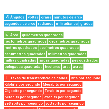
Ângulos
voltas
graus
minutos de arco
segundos de arco
radianos
miliradianos
grados
Área
quilómetros quadrados
hectómetros quadrados
decâmetros quadrados
metros quadrados
decímetros quadrados
centímetros quadrados
milímetros quadrados
milhas quadradas
jardas quadradas
pés quadrados
polegadas quadradas
hectares
ares
acres
Taxas de transferência de dados
Bits por segundo
Kilobits por segundo
Megabits por segundo
Gigabits por segundo
Terabits por segundo
petabits por segundo
exabits por segundo
zettabits por segundo
yottabits por segundo