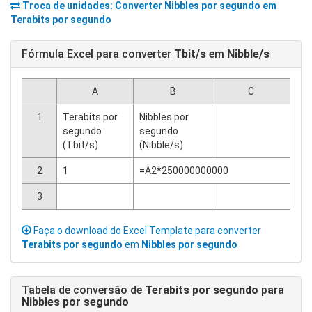
Troca de unidades: Converter
Nibbles por segundo
em
Terabits por segundo
Fórmula Excel para converter
Tbit/s
em
Nibble/s
A
B
C
1
Terabits por
Nibbles por
segundo
segundo
(Tbit/s)
(Nibble/s)
2
1
=A2*250000000000
3
Faça o download do Excel Template para converter
Terabits por segundo
em
Nibbles por segundo
Tabela de conversão de
Terabits por segundo
para
Nibbles por segundo