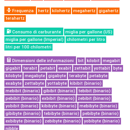
Frequenza
hertz
kilohertz
megahertz
gigahertz
terahertz
Consumo di carburante
miglia per gallone (US)
miglia per gallone (Imperial)
chilometri per litro
litri per 100 chilometri
Dimensioni delle informazioni
bit
kilobit
megabit
gigabit
terabit
petabit
exabit
zettabit
yottabit
byte
kilobyte
megabyte
gigabyte
terabyte
petabyte
exabyte
zettabyte
yottabyte
kibibit (binario)
mebibit (binario)
gibibit (binario)
tebibit (binario)
pebibit (binario)
exbibit (binario)
zebibit (binario)
yobibit (binario)
kibibyte (binario)
mebibyte (binario)
gibibyte (binario)
tebibyte (binario)
pebibyte (binario)
exbibyte (binario)
zebibyte (binario)
yobibyte (binario)
nibble