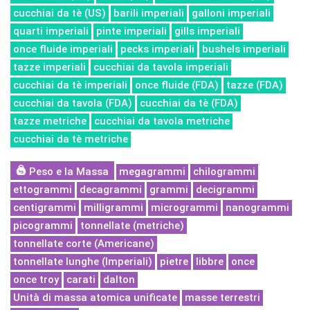
cucchiai da tè (US)
barili imperiali
galloni imperiali
quarti imperiali
pinte imperiali
gills imperiali
once fluide imperiali
pecks imperiali
bushels imperiali
tazze imperiali
cucchiai da tavola imperiali
cucchiai da tè imperiali
once fluide (FDA)
tazze (FDA)
cucchiai da tavola (FDA)
cucchiai da tè (FDA)
tazze metriche
cucchiai da tavola metriche
cucchiai da tè metriche
Peso e la Massa
megagrammi
chilogrammi
ettogrammi
decagrammi
grammi
decigrammi
centigrammi
milligrammi
microgrammi
nanogrammi
picogrammi
tonnellate (metriche)
tonnellate corte (Americane)
tonnellate lunghe (Imperiali)
pietre
libbre
once
once troy
carati
dalton
Unità di massa atomica unificate
masse terrestri