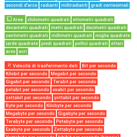
secondi d’arco
radianti
milliradianti
gradi centesimali
Area
chilometri quadrati
ettometri quadrati
decametri quadrati
metri quadrati
decimetri quadrati
centimetri quadrati
millimetri quadrati
miglia quadrate
iarde quadrate
piedi quadrati
pollici quadrati
ettari
ares
acri
Velocità di trasferimento dati
Bit per secondo
Kilobit per secondo
Megabit per secondo
Gigabit per secondo
Terabit per secondo
petabit per secondo
exabit per secondo
zettabit per secondo
yottabit per secondo
Byte per secondo
Kilobyte per secondo
Megabyte per secondo
Gigabyte per secondo
Terabyte per secondo
Petabyte per secondo
Exabyte per secondo
Zettabyte per secondo