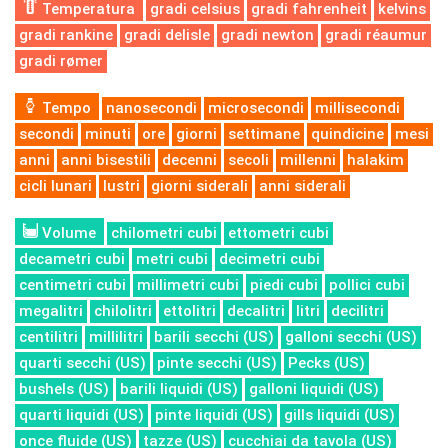
Temperatura
gradi celsius
gradi fahrenheit
kelvins
gradi rankine
gradi delisle
gradi newton
gradi réaumur
gradi rømer
Tempo
nanosecondi
microsecondi
millisecondi
secondi
minuti
ore
giorni
settimane
quindicine
mesi
anni
anni bisestili
decenni
secoli
millenni
halakim
cicli lunari
lustri
giorni siderali
anni siderali
Volume
chilometri cubi
ettometri cubi
decametri cubi
metri cubi
decimetri cubi
centimetri cubi
millimetri cubi
piedi cubi
pollici cubi
megalitri
chilolitri
ettolitri
decalitri
litri
decilitri
centilitri
millilitri
barili secchi (US)
galloni secchi (US)
quarti secchi (US)
pinte secchi (US)
Pecks (US)
bushels (US)
barili liquidi (US)
galloni liquidi (US)
quarti liquidi (US)
pinte liquidi (US)
gills liquidi (US)
once fluide (US)
tazze (US)
cucchiai da tavola (US)