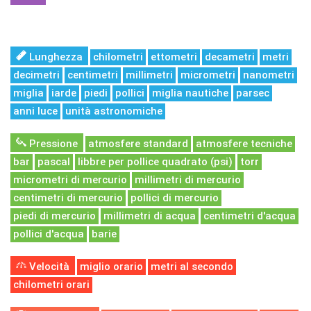
Lunghezza
chilometri
ettometri
decametri
metri
decimetri
centimetri
millimetri
micrometri
nanometri
miglia
iarde
piedi
pollici
miglia nautiche
parsec
anni luce
unità astronomiche
Pressione
atmosfere standard
atmosfere tecniche
bar
pascal
libbre per pollice quadrato (psi)
torr
micrometri di mercurio
millimetri di mercurio
centimetri di mercurio
pollici di mercurio
piedi di mercurio
millimetri di acqua
centimetri d'acqua
pollici d'acqua
barie
Velocità
miglio orario
metri al secondo
chilometri orari