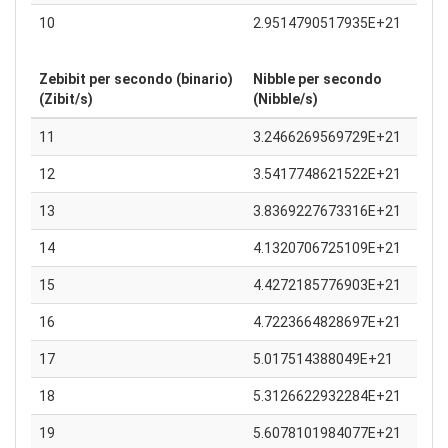
10
2.9514790517935E+21
Zebibit per secondo (binario)
Nibble per secondo
(Zibit/s)
(Nibble/s)
11
3.2466269569729E+21
12
3.5417748621522E+21
13
3.8369227673316E+21
14
4.1320706725109E+21
15
4.4272185776903E+21
16
4.7223664828697E+21
17
5.017514388049E+21
18
5.3126622932284E+21
19
5.6078101984077E+21