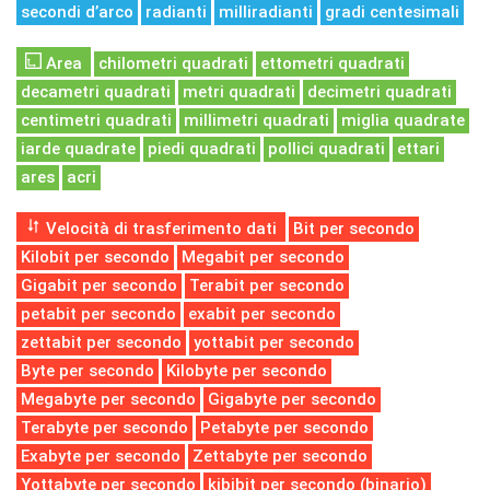
secondi d’arco
radianti
milliradianti
gradi centesimali
Area
chilometri quadrati
ettometri quadrati
decametri quadrati
metri quadrati
decimetri quadrati
centimetri quadrati
millimetri quadrati
miglia quadrate
iarde quadrate
piedi quadrati
pollici quadrati
ettari
ares
acri
Velocità di trasferimento dati
Bit per secondo
Kilobit per secondo
Megabit per secondo
Gigabit per secondo
Terabit per secondo
petabit per secondo
exabit per secondo
zettabit per secondo
yottabit per secondo
Byte per secondo
Kilobyte per secondo
Megabyte per secondo
Gigabyte per secondo
Terabyte per secondo
Petabyte per secondo
Exabyte per secondo
Zettabyte per secondo
Yottabyte per secondo
kibibit per secondo (binario)