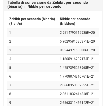
Tabella di conversione da
Zebibit per secondo
(binario)
in
Nibble per secondo
Zebibit per secondo (binario)
Nibble per secondo
(Zibit/s)
(Nibble/s)
1
2.9514790517935E+20
2
5.9029581035871E+20
3
8.8544371553806E+20
4
1.1805916207174E+21
5
1.4757395258968E+21
6
1.7708874310761E+21
7
2.0660353362555E+21
8
2.3611832414348E+21
9
2.6563311466142E+21