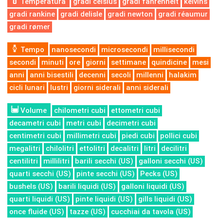
Temperatura
gradi celsius
gradi fahrenheit
kelvins
gradi rankine
gradi delisle
gradi newton
gradi réaumur
gradi rømer
Tempo
nanosecondi
microsecondi
millisecondi
secondi
minuti
ore
giorni
settimane
quindicine
mesi
anni
anni bisestili
decenni
secoli
millenni
halakim
cicli lunari
lustri
giorni siderali
anni siderali
Volume
chilometri cubi
ettometri cubi
decametri cubi
metri cubi
decimetri cubi
centimetri cubi
millimetri cubi
piedi cubi
pollici cubi
megalitri
chilolitri
ettolitri
decalitri
litri
decilitri
centilitri
millilitri
barili secchi (US)
galloni secchi (US)
quarti secchi (US)
pinte secchi (US)
Pecks (US)
bushels (US)
barili liquidi (US)
galloni liquidi (US)
quarti liquidi (US)
pinte liquidi (US)
gills liquidi (US)
once fluide (US)
tazze (US)
cucchiai da tavola (US)