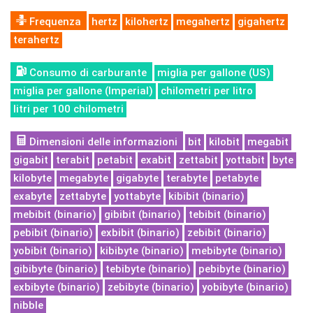
Frequenza
hertz
kilohertz
megahertz
gigahertz
terahertz
Consumo di carburante
miglia per gallone (US)
miglia per gallone (Imperial)
chilometri per litro
litri per 100 chilometri
Dimensioni delle informazioni
bit
kilobit
megabit
gigabit
terabit
petabit
exabit
zettabit
yottabit
byte
kilobyte
megabyte
gigabyte
terabyte
petabyte
exabyte
zettabyte
yottabyte
kibibit (binario)
mebibit (binario)
gibibit (binario)
tebibit (binario)
pebibit (binario)
exbibit (binario)
zebibit (binario)
yobibit (binario)
kibibyte (binario)
mebibyte (binario)
gibibyte (binario)
tebibyte (binario)
pebibyte (binario)
exbibyte (binario)
zebibyte (binario)
yobibyte (binario)
nibble