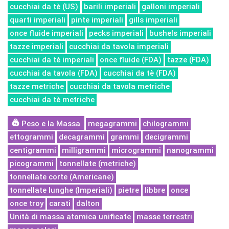
cucchiai da tè (US)
barili imperiali
galloni imperiali
quarti imperiali
pinte imperiali
gills imperiali
once fluide imperiali
pecks imperiali
bushels imperiali
tazze imperiali
cucchiai da tavola imperiali
cucchiai da tè imperiali
once fluide (FDA)
tazze (FDA)
cucchiai da tavola (FDA)
cucchiai da tè (FDA)
tazze metriche
cucchiai da tavola metriche
cucchiai da tè metriche
Peso e la Massa
megagrammi
chilogrammi
ettogrammi
decagrammi
grammi
decigrammi
centigrammi
milligrammi
microgrammi
nanogrammi
picogrammi
tonnellate (metriche)
tonnellate corte (Americane)
tonnellate lunghe (Imperiali)
pietre
libbre
once
once troy
carati
dalton
Unità di massa atomica unificate
masse terrestri