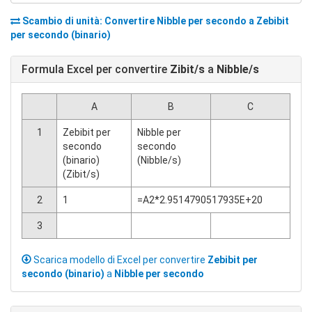
Scambio di unità: Convertire
Nibble per secondo
a
Zebibit
per secondo (binario)
Formula Excel per convertire
Zibit/s
a
Nibble/s
A
B
C
1
Zebibit per
Nibble per
secondo
secondo
(binario)
(Nibble/s)
(Zibit/s)
2
1
=A2*2.9514790517935E+20
3
Scarica modello di Excel per convertire
Zebibit per
secondo (binario)
a
Nibble per secondo