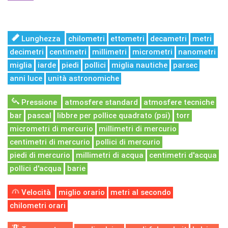
Lunghezza
chilometri
ettometri
decametri
metri
decimetri
centimetri
millimetri
micrometri
nanometri
miglia
iarde
piedi
pollici
miglia nautiche
parsec
anni luce
unità astronomiche
Pressione
atmosfere standard
atmosfere tecniche
bar
pascal
libbre per pollice quadrato (psi)
torr
micrometri di mercurio
millimetri di mercurio
centimetri di mercurio
pollici di mercurio
piedi di mercurio
millimetri di acqua
centimetri d'acqua
pollici d'acqua
barie
Velocità
miglio orario
metri al secondo
chilometri orari