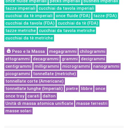
once fluide imperiali
pecks imperiali
bushels imperiali
tazze imperiali
cucchiai da tavola imperiali
cucchiai da tè imperiali
once fluide (FDA)
tazze (FDA)
cucchiai da tavola (FDA)
cucchiai da tè (FDA)
tazze metriche
cucchiai da tavola metriche
cucchiai da tè metriche
Peso e la Massa
megagrammi
chilogrammi
ettogrammi
decagrammi
grammi
decigrammi
centigrammi
milligrammi
microgrammi
nanogrammi
picogrammi
tonnellate (metriche)
tonnellate corte (Americane)
tonnellate lunghe (Imperiali)
pietre
libbre
once
once troy
carati
dalton
Unità di massa atomica unificate
masse terrestri
masse solari