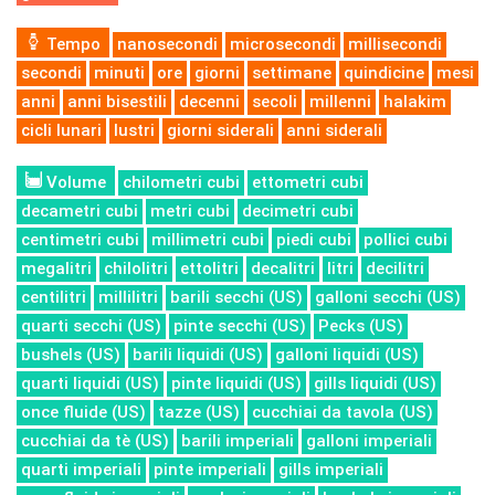
Tempo
nanosecondi
microsecondi
millisecondi
secondi
minuti
ore
giorni
settimane
quindicine
mesi
anni
anni bisestili
decenni
secoli
millenni
halakim
cicli lunari
lustri
giorni siderali
anni siderali
Volume
chilometri cubi
ettometri cubi
decametri cubi
metri cubi
decimetri cubi
centimetri cubi
millimetri cubi
piedi cubi
pollici cubi
megalitri
chilolitri
ettolitri
decalitri
litri
decilitri
centilitri
millilitri
barili secchi (US)
galloni secchi (US)
quarti secchi (US)
pinte secchi (US)
Pecks (US)
bushels (US)
barili liquidi (US)
galloni liquidi (US)
quarti liquidi (US)
pinte liquidi (US)
gills liquidi (US)
once fluide (US)
tazze (US)
cucchiai da tavola (US)
cucchiai da tè (US)
barili imperiali
galloni imperiali
quarti imperiali
pinte imperiali
gills imperiali