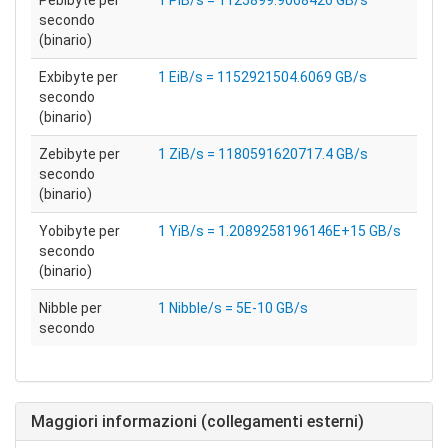
Pebibyte per
1 PiB/s = 1125899.9068426 GB/s
secondo
(binario)
Exbibyte per
1 EiB/s = 1152921504.6069 GB/s
secondo
(binario)
Zebibyte per
1 ZiB/s = 1180591620717.4 GB/s
secondo
(binario)
Yobibyte per
1 YiB/s = 1.2089258196146E+15 GB/s
secondo
(binario)
Nibble per
1 Nibble/s = 5E-10 GB/s
secondo
Maggiori informazioni (collegamenti esterni)