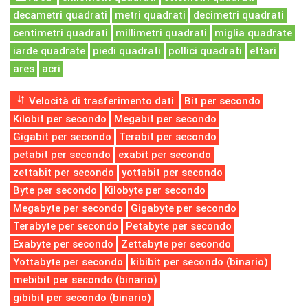
decametri quadrati
metri quadrati
decimetri quadrati
centimetri quadrati
millimetri quadrati
miglia quadrate
iarde quadrate
piedi quadrati
pollici quadrati
ettari
ares
acri
Velocità di trasferimento dati
Bit per secondo
Kilobit per secondo
Megabit per secondo
Gigabit per secondo
Terabit per secondo
petabit per secondo
exabit per secondo
zettabit per secondo
yottabit per secondo
Byte per secondo
Kilobyte per secondo
Megabyte per secondo
Gigabyte per secondo
Terabyte per secondo
Petabyte per secondo
Exabyte per secondo
Zettabyte per secondo
Yottabyte per secondo
kibibit per secondo (binario)
mebibit per secondo (binario)
gibibit per secondo (binario)