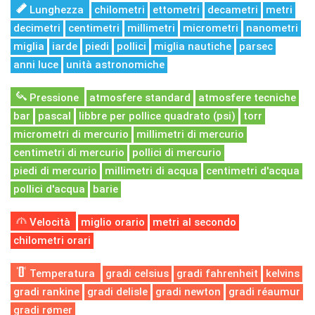
Lunghezza
chilometri
ettometri
decametri
metri
decimetri
centimetri
millimetri
micrometri
nanometri
miglia
iarde
piedi
pollici
miglia nautiche
parsec
anni luce
unità astronomiche
Pressione
atmosfere standard
atmosfere tecniche
bar
pascal
libbre per pollice quadrato (psi)
torr
micrometri di mercurio
millimetri di mercurio
centimetri di mercurio
pollici di mercurio
piedi di mercurio
millimetri di acqua
centimetri d'acqua
pollici d'acqua
barie
Velocità
miglio orario
metri al secondo
chilometri orari
Temperatura
gradi celsius
gradi fahrenheit
kelvins
gradi rankine
gradi delisle
gradi newton
gradi réaumur
gradi rømer