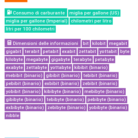
Consumo di carburante
miglia per gallone (US)
miglia per gallone (Imperial)
chilometri per litro
litri per 100 chilometri
Dimensioni delle informazioni
bit
kilobit
megabit
gigabit
terabit
petabit
exabit
zettabit
yottabit
byte
kilobyte
megabyte
gigabyte
terabyte
petabyte
exabyte
zettabyte
yottabyte
kibibit (binario)
mebibit (binario)
gibibit (binario)
tebibit (binario)
pebibit (binario)
exbibit (binario)
zebibit (binario)
yobibit (binario)
kibibyte (binario)
mebibyte (binario)
gibibyte (binario)
tebibyte (binario)
pebibyte (binario)
exbibyte (binario)
zebibyte (binario)
yobibyte (binario)
nibble