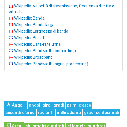
Wikipedia: Velocità di trasmissione, frequenza di cifra o
bit-rate
Wikipedia: Banda
Wikipedia: Banda larga
Wikipedia: Larghezza di banda
Wikipedia: Bit rate
Wikipedia: Data-rate units
Wikipedia: Bandwidth (computing)
Wikipedia: Broadband
Wikipedia: Bandwidth (signal processing)
Angoli
angoli giro
gradi
primi d’arco
secondi d’arco
radianti
milliradianti
gradi centesimali
Area
chilometri quadrati
ettometri quadrati