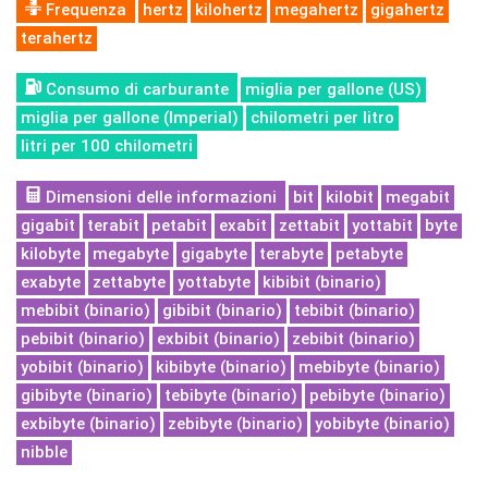
Frequenza
hertz
kilohertz
megahertz
gigahertz
terahertz
Consumo di carburante
miglia per gallone (US)
miglia per gallone (Imperial)
chilometri per litro
litri per 100 chilometri
Dimensioni delle informazioni
bit
kilobit
megabit
gigabit
terabit
petabit
exabit
zettabit
yottabit
byte
kilobyte
megabyte
gigabyte
terabyte
petabyte
exabyte
zettabyte
yottabyte
kibibit (binario)
mebibit (binario)
gibibit (binario)
tebibit (binario)
pebibit (binario)
exbibit (binario)
zebibit (binario)
yobibit (binario)
kibibyte (binario)
mebibyte (binario)
gibibyte (binario)
tebibyte (binario)
pebibyte (binario)
exbibyte (binario)
zebibyte (binario)
yobibyte (binario)
nibble