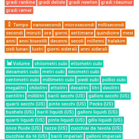
gradi rankine
gradi delisle
gradi newton
gradi réaumur
gradi rømer
Tempo
nanosecondi
microsecondi
millisecondi
secondi
minuti
ore
giorni
settimane
quindicine
mesi
anni
anni bisestili
decenni
secoli
millenni
halakim
cicli lunari
lustri
giorni siderali
anni siderali
Volume
chilometri cubi
ettometri cubi
decametri cubi
metri cubi
decimetri cubi
centimetri cubi
millimetri cubi
piedi cubi
pollici cubi
megalitri
chilolitri
ettolitri
decalitri
litri
decilitri
centilitri
millilitri
barili secchi (US)
galloni secchi (US)
quarti secchi (US)
pinte secchi (US)
Pecks (US)
bushels (US)
barili liquidi (US)
galloni liquidi (US)
quarti liquidi (US)
pinte liquidi (US)
gills liquidi (US)
once fluide (US)
tazze (US)
cucchiai da tavola (US)
cucchiai da tè (US)
barili imperiali
galloni imperiali