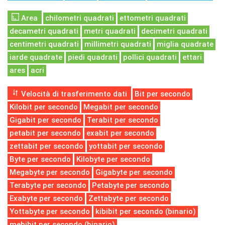
Area
chilometri quadrati
ettometri quadrati
decametri quadrati
metri quadrati
decimetri quadrati
centimetri quadrati
millimetri quadrati
miglia quadrate
iarde quadrate
piedi quadrati
pollici quadrati
ettari
ares
acri
Velocità di trasferimento dati
Bit per secondo
Kilobit per secondo
Megabit per secondo
Gigabit per secondo
Terabit per secondo
petabit per secondo
exabit per secondo
zettabit per secondo
yottabit per secondo
Byte per secondo
Kilobyte per secondo
Megabyte per secondo
Gigabyte per secondo
Terabyte per secondo
Petabyte per secondo
Exabyte per secondo
Zettabyte per secondo
Yottabyte per secondo
kibibit per secondo (binario)
mebibit per secondo (binario)