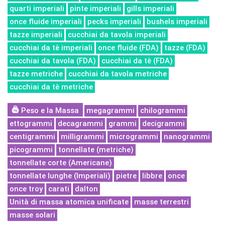
quarti imperiali
pinte imperiali
gills imperiali
once fluide imperiali
pecks imperiali
bushels imperiali
tazze imperiali
cucchiai da tavola imperiali
cucchiai da tè imperiali
once fluide (FDA)
tazze (FDA)
cucchiai da tavola (FDA)
cucchiai da tè (FDA)
tazze metriche
cucchiai da tavola metriche
cucchiai da tè metriche
Peso e la Massa
megagrammi
chilogrammi
ettogrammi
decagrammi
grammi
decigrammi
centigrammi
milligrammi
microgrammi
nanogrammi
picogrammi
tonnellate (metriche)
tonnellate corte (Americane)
tonnellate lunghe (Imperiali)
pietre
libbre
once
once troy
carati
dalton
Unità di massa atomica unificate
masse terrestri
masse solari