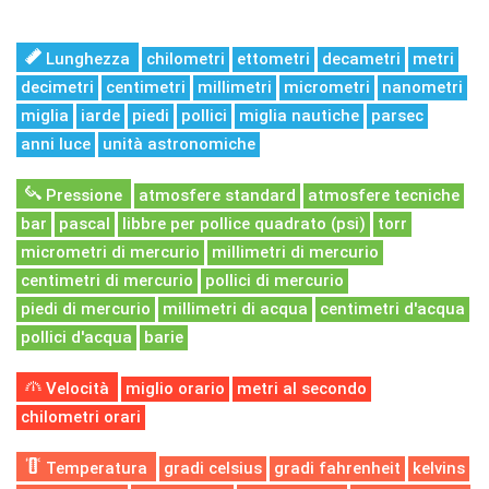
Lunghezza
chilometri
ettometri
decametri
metri
decimetri
centimetri
millimetri
micrometri
nanometri
miglia
iarde
piedi
pollici
miglia nautiche
parsec
anni luce
unità astronomiche
Pressione
atmosfere standard
atmosfere tecniche
bar
pascal
libbre per pollice quadrato (psi)
torr
micrometri di mercurio
millimetri di mercurio
centimetri di mercurio
pollici di mercurio
piedi di mercurio
millimetri di acqua
centimetri d'acqua
pollici d'acqua
barie
Velocità
miglio orario
metri al secondo
chilometri orari
Temperatura
gradi celsius
gradi fahrenheit
kelvins