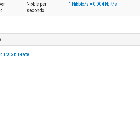
per
Nibble per
1 Nibble/s = 0.004 kbit/s
do
secondo
)
cifra o bit-rate