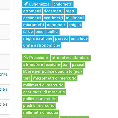
Lunghezza
chilometri
ettometri
decametri
metri
decimetri
centimetri
millimetri
micrometri
nanometri
miglia
iarde
piedi
pollici
miglia nautiche
parsec
anni luce
unità astronomiche
Pressione
atmosfere standard
atmosfere tecniche
bar
pascal
libbre per pollice quadrato (psi)
bit/s
torr
micrometri di mercurio
millimetri di mercurio
bit/s
centimetri di mercurio
pollici di mercurio
bit/s
piedi di mercurio
millimetri di acqua