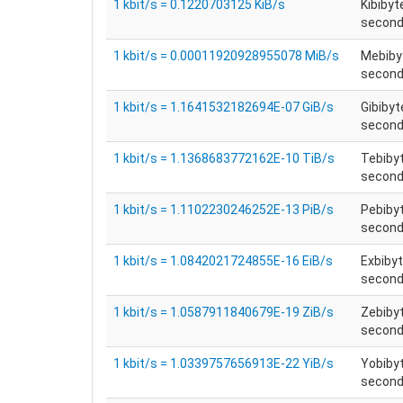
1 kbit/s = 0.1220703125 KiB/s
Kibibyt
secondo
1 kbit/s = 0.00011920928955078 MiB/s
Mebiby
secondo
1 kbit/s = 1.1641532182694E-07 GiB/s
Gibibyt
secondo
1 kbit/s = 1.1368683772162E-10 TiB/s
Tebiby
secondo
1 kbit/s = 1.1102230246252E-13 PiB/s
Pebiby
secondo
1 kbit/s = 1.0842021724855E-16 EiB/s
Exbibyt
secondo
1 kbit/s = 1.0587911840679E-19 ZiB/s
Zebiby
secondo
1 kbit/s = 1.0339757656913E-22 YiB/s
Yobiby
secondo