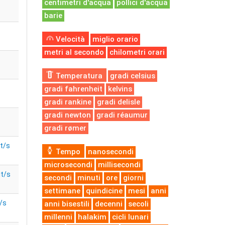
centimetri d'acqua
pollici d'acqua
barie
Velocità
miglio orario
metri al secondo
chilometri orari
Temperatura
gradi celsius
gradi fahrenheit
kelvins
gradi rankine
gradi delisle
gradi newton
gradi réaumur
gradi rømer
t/s
Tempo
nanosecondi
microsecondi
millisecondi
t/s
secondi
minuti
ore
giorni
settimane
quindicine
mesi
anni
/s
anni bisestili
decenni
secoli
millenni
halakim
cicli lunari