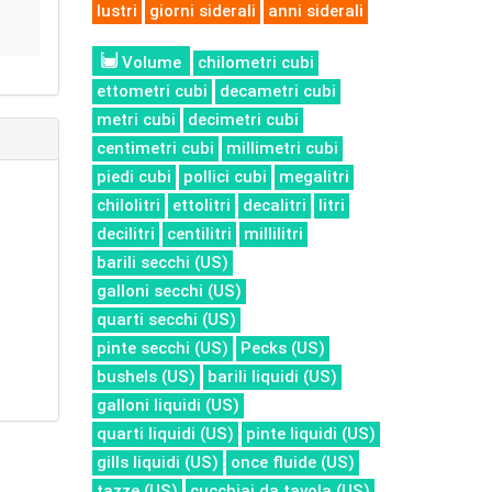
lustri
giorni siderali
anni siderali
Volume
chilometri cubi
ettometri cubi
decametri cubi
metri cubi
decimetri cubi
centimetri cubi
millimetri cubi
piedi cubi
pollici cubi
megalitri
chilolitri
ettolitri
decalitri
litri
decilitri
centilitri
millilitri
barili secchi (US)
galloni secchi (US)
quarti secchi (US)
pinte secchi (US)
Pecks (US)
bushels (US)
barili liquidi (US)
galloni liquidi (US)
quarti liquidi (US)
pinte liquidi (US)
gills liquidi (US)
once fluide (US)
tazze (US)
cucchiai da tavola (US)