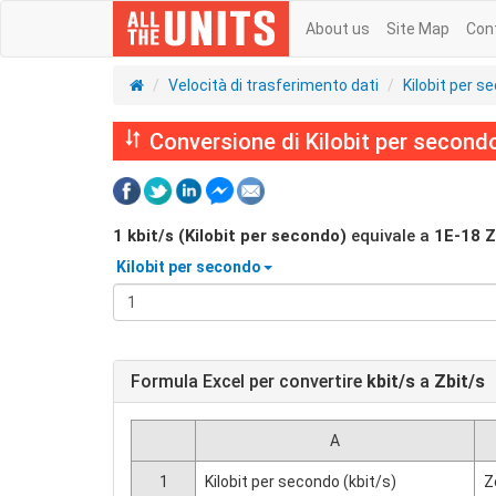
About us
Site Map
Con
Velocità di trasferimento dati
Kilobit per s
Conversione di Kilobit per secondo 
1
kbit/s (Kilobit per secondo)
equivale a
1E-18
Z
Kilobit per secondo
Formula Excel per convertire
kbit/s
a
Zbit/s
A
1
Kilobit per secondo (kbit/s)
Z