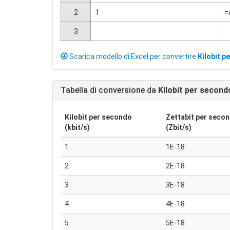
2
1
=
3
Scarica modello di Excel per convertire
Kilobit p
Tabella di conversione da
Kilobit per second
Kilobit per secondo
Zettabit per seco
(kbit/s)
(Zbit/s)
1
1E-18
2
2E-18
3
3E-18
4
4E-18
5
5E-18