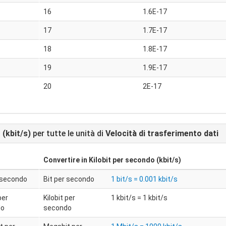
16
1.6E-17
17
1.7E-17
18
1.8E-17
19
1.9E-17
20
2E-17
 (kbit/s)
per tutte le unità di
Velocità di trasferimento dati
Convertire in
Kilobit per secondo (kbit/s)
r secondo
Bit per secondo
1 bit/s = 0.001 kbit/s
per
Kilobit per
1 kbit/s = 1 kbit/s
do
secondo