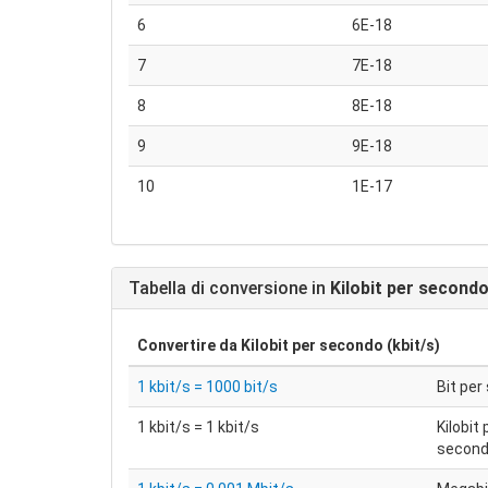
6
6E-18
7
7E-18
8
8E-18
9
9E-18
10
1E-17
Tabella di conversione in
Kilobit per secondo
Convertire da
Kilobit per secondo (kbit/s)
1 kbit/s = 1000 bit/s
Bit pe
1 kbit/s = 1 kbit/s
Kilobit 
secon