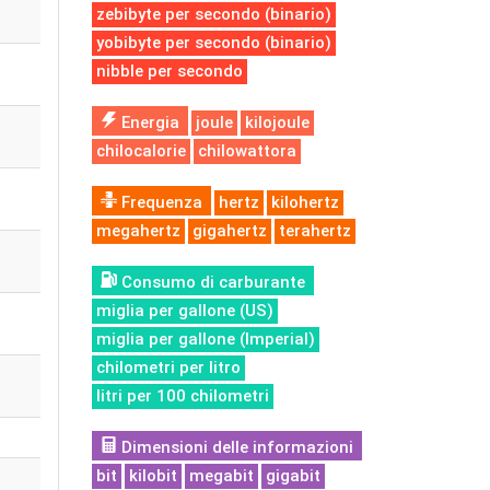
zebibyte per secondo (binario)
yobibyte per secondo (binario)
nibble per secondo
Energia
joule
kilojoule
chilocalorie
chilowattora
Frequenza
hertz
kilohertz
megahertz
gigahertz
terahertz
Consumo di carburante
miglia per gallone (US)
miglia per gallone (Imperial)
chilometri per litro
litri per 100 chilometri
Dimensioni delle informazioni
bit
kilobit
megabit
gigabit