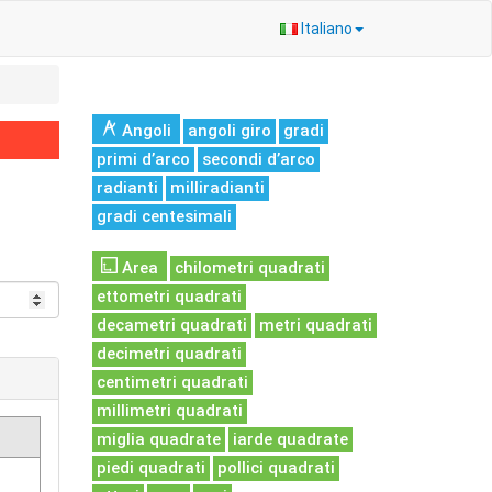
Italiano
Angoli
angoli giro
gradi
primi d’arco
secondi d’arco
radianti
milliradianti
gradi centesimali
Area
chilometri quadrati
ettometri quadrati
decametri quadrati
metri quadrati
decimetri quadrati
centimetri quadrati
millimetri quadrati
miglia quadrate
iarde quadrate
piedi quadrati
pollici quadrati