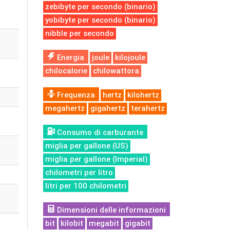
zebibyte per secondo (binario)
yobibyte per secondo (binario)
nibble per secondo
Energia
joule
kilojoule
chilocalorie
chilowattora
Frequenza
hertz
kilohertz
megahertz
gigahertz
terahertz
Consumo di carburante
miglia per gallone (US)
miglia per gallone (Imperial)
chilometri per litro
litri per 100 chilometri
Dimensioni delle informazioni
bit
kilobit
megabit
gigabit