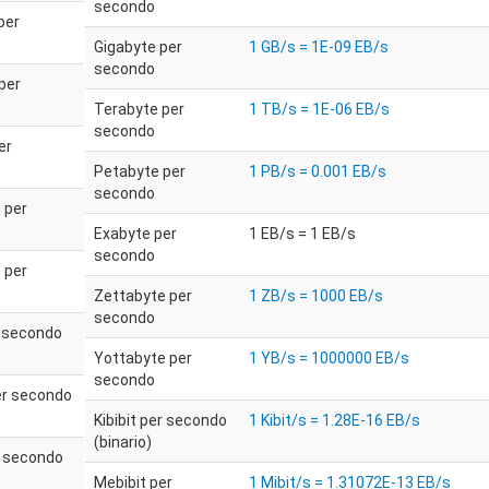
secondo
per
Gigabyte per
1 GB/s = 1E-09 EB/s
secondo
per
Terabyte per
1 TB/s = 1E-06 EB/s
secondo
er
Petabyte per
1 PB/s = 0.001 EB/s
secondo
 per
Exabyte per
1 EB/s = 1 EB/s
secondo
 per
Zettabyte per
1 ZB/s = 1000 EB/s
secondo
r secondo
Yottabyte per
1 YB/s = 1000000 EB/s
secondo
er secondo
Kibibit per secondo
1 Kibit/s = 1.28E-16 EB/s
(binario)
r secondo
Mebibit per
1 Mibit/s = 1.31072E-13 EB/s