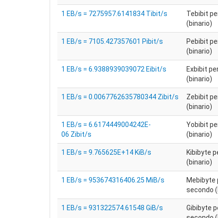
1 EB/s = 7275957.6141834 Tibit/s
Tebibit p
(binario)
1 EB/s = 7105.427357601 Pibit/s
Pebibit p
(binario)
1 EB/s = 6.9388939039072 Eibit/s
Exbibit p
(binario)
1 EB/s = 0.0067762635780344 Zibit/s
Zebibit p
(binario)
1 EB/s = 6.6174449004242E-
Yobibit p
06 Zibit/s
(binario)
1 EB/s = 9.765625E+14 KiB/s
Kibibyte 
(binario)
1 EB/s = 953674316406.25 MiB/s
Mebibyte 
secondo (
1 EB/s = 931322574.61548 GiB/s
Gibibyte p
secondo (