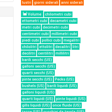
lustri
giorni siderali
anni siderali
Volume
chilometri cubi
ettometri cubi
decametri cubi
metri cubi
decimetri cubi
centimetri cubi
millimetri cubi
piedi cubi
pollici cubi
megalitri
chilolitri
ettolitri
decalitri
litri
decilitri
centilitri
millilitri
barili secchi (US)
galloni secchi (US)
quarti secchi (US)
pinte secchi (US)
Pecks (US)
bushels (US)
barili liquidi (US)
galloni liquidi (US)
quarti liquidi (US)
pinte liquidi (US)
gills liquidi (US)
once fluide (US)
tazze (US)
cucchiai da tavola (US)