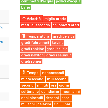
centimetri d'acqua
pollici d'acqua
barie
Velocità
miglio orario
metri al secondo
chilometri orari
/s
Temperatura
gradi celsius
/s
gradi fahrenheit
kelvins
gradi rankine
gradi delisle
gradi newton
gradi réaumur
gradi rømer
Tempo
nanosecondi
microsecondi
millisecondi
secondi
minuti
ore
giorni
settimane
quindicine
mesi
anni
anni bisestili
decenni
secoli
millenni
halakim
cicli lunari