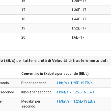
16
1.28E+17
17
1.36E+17
18
1.44E+17
19
1.52E+17
20
1.6E+17
o (EB/s)
per tutte le unità di
Velocità di trasferimento dati
Convertire in
Exabyte per secondo (EB/s)
econdo
Bit per secondo
1 bit/s = 1.25E-19 EB/s
r secondo
Kilobit per secondo
1 kbit/s = 1.25E-16 EB/s
er
Megabit per
1 Mbit/s = 1.25E-13 EB/s
secondo