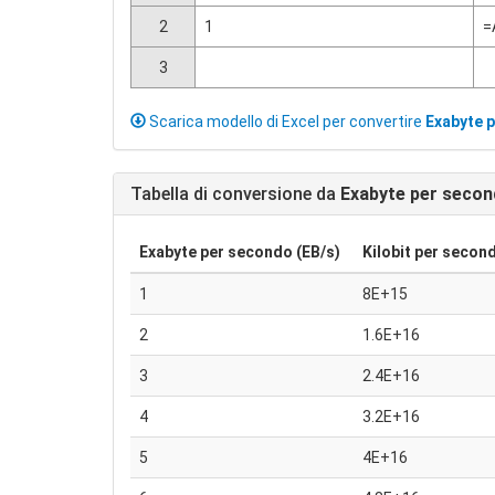
2
1
=
3
Scarica modello di Excel per convertire
Exabyte 
Tabella di conversione da
Exabyte per seco
Exabyte per secondo (EB/s)
Kilobit per second
1
8E+15
2
1.6E+16
3
2.4E+16
4
3.2E+16
5
4E+16