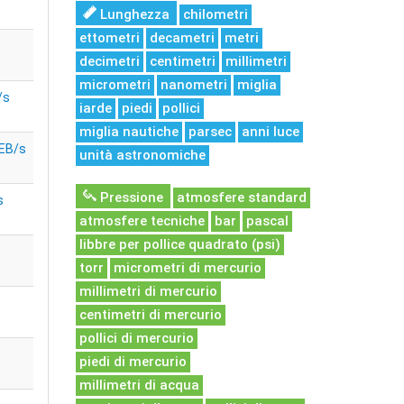
Lunghezza
chilometri
ettometri
decametri
metri
decimetri
centimetri
millimetri
micrometri
nanometri
miglia
/s
iarde
piedi
pollici
miglia nautiche
parsec
anni luce
 EB/s
unità astronomiche
Pressione
atmosfere standard
s
atmosfere tecniche
bar
pascal
libbre per pollice quadrato (psi)
torr
micrometri di mercurio
millimetri di mercurio
centimetri di mercurio
pollici di mercurio
piedi di mercurio
millimetri di acqua