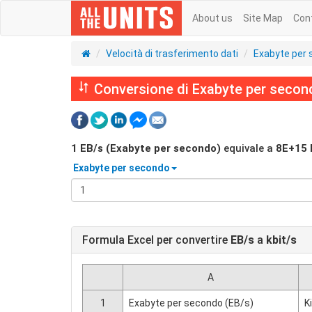
About us
Site Map
Con
Velocità di trasferimento dati
Exabyte per
Conversione di Exabyte per secondo
1
EB/s (Exabyte per secondo)
equivale a
8E+15
Exabyte per secondo
Formula Excel per convertire
EB/s
a
kbit/s
A
1
Exabyte per secondo (EB/s)
K