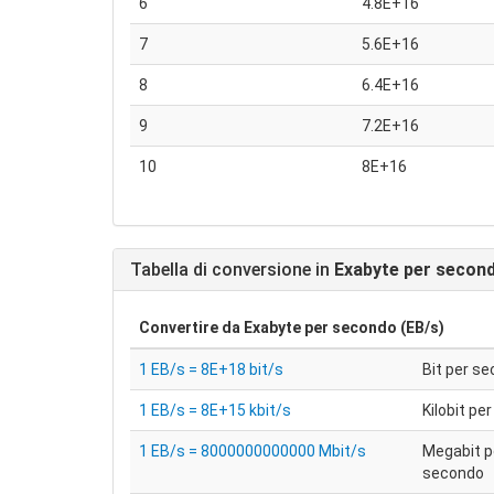
6
4.8E+16
7
5.6E+16
8
6.4E+16
9
7.2E+16
10
8E+16
Tabella di conversione in
Exabyte per second
Convertire da
Exabyte per secondo (EB/s)
1 EB/s = 8E+18 bit/s
Bit per s
1 EB/s = 8E+15 kbit/s
Kilobit pe
1 EB/s = 8000000000000 Mbit/s
Megabit p
secondo