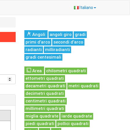
Italiano
Angoli
angoli giro
gradi
primi d’arco
secondi d’arco
radianti
milliradianti
gradi centesimali
Area
chilometri quadrati
ettometri quadrati
decametri quadrati
metri quadrati
decimetri quadrati
centimetri quadrati
millimetri quadrati
miglia quadrate
iarde quadrate
piedi quadrati
pollici quadrati