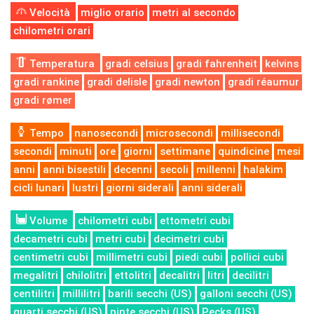
Velocità
miglio orario
metri al secondo
chilometri orari
Temperatura
gradi celsius
gradi fahrenheit
kelvins
gradi rankine
gradi delisle
gradi newton
gradi réaumur
gradi rømer
Tempo
nanosecondi
microsecondi
millisecondi
secondi
minuti
ore
giorni
settimane
quindicine
mesi
anni
anni bisestili
decenni
secoli
millenni
halakim
cicli lunari
lustri
giorni siderali
anni siderali
Volume
chilometri cubi
ettometri cubi
decametri cubi
metri cubi
decimetri cubi
centimetri cubi
millimetri cubi
piedi cubi
pollici cubi
megalitri
chilolitri
ettolitri
decalitri
litri
decilitri
centilitri
millilitri
barili secchi (US)
galloni secchi (US)
quarti secchi (US)
pinte secchi (US)
Pecks (US)