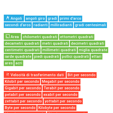
Angoli
angoli giro
gradi
primi d’arco
secondi d’arco
radianti
milliradianti
gradi centesimali
Area
chilometri quadrati
ettometri quadrati
decametri quadrati
metri quadrati
decimetri quadrati
centimetri quadrati
millimetri quadrati
miglia quadrate
iarde quadrate
piedi quadrati
pollici quadrati
ettari
ares
acri
Velocità di trasferimento dati
Bit per secondo
Kilobit per secondo
Megabit per secondo
Gigabit per secondo
Terabit per secondo
petabit per secondo
exabit per secondo
zettabit per secondo
yottabit per secondo
Byte per secondo
Kilobyte per secondo