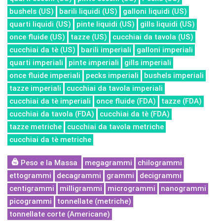
bushels (US)
barili liquidi (US)
galloni liquidi (US)
quarti liquidi (US)
pinte liquidi (US)
gills liquidi (US)
once fluide (US)
tazze (US)
cucchiai da tavola (US)
cucchiai da tè (US)
barili imperiali
galloni imperiali
quarti imperiali
pinte imperiali
gills imperiali
once fluide imperiali
pecks imperiali
bushels imperiali
tazze imperiali
cucchiai da tavola imperiali
cucchiai da tè imperiali
once fluide (FDA)
tazze (FDA)
cucchiai da tavola (FDA)
cucchiai da tè (FDA)
tazze metriche
cucchiai da tavola metriche
cucchiai da tè metriche
Peso e la Massa
megagrammi
chilogrammi
ettogrammi
decagrammi
grammi
decigrammi
centigrammi
milligrammi
microgrammi
nanogrammi
picogrammi
tonnellate (metriche)
tonnellate corte (Americane)