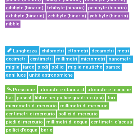
gibibyte (binario)
tebibyte (binario)
pebibyte (binario)
exbibyte (binario)
zebibyte (binario)
yobibyte (binario)
nibble
Lunghezza
chilometri
ettometri
decametri
metri
decimetri
centimetri
millimetri
micrometri
nanometri
miglia
iarde
piedi
pollici
miglia nautiche
parsec
anni luce
unità astronomiche
Pressione
atmosfere standard
atmosfere tecniche
bar
pascal
libbre per pollice quadrato (psi)
torr
micrometri di mercurio
millimetri di mercurio
centimetri di mercurio
pollici di mercurio
piedi di mercurio
millimetri di acqua
centimetri d'acqua
pollici d'acqua
barie