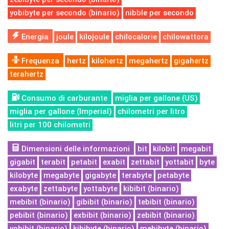
yobibyte per secondo (binario)
nibble per secondo
Energia
joule
kilojoule
chilocalorie
chilowattora
Frequenza
hertz
kilohertz
megahertz
gigahertz
terahertz
Consumo di carburante
miglia per gallone (US)
miglia per gallone (Imperial)
chilometri per litro
litri per 100 chilometri
Dimensioni delle informazioni
bit
kilobit
megabit
gigabit
terabit
petabit
exabit
zettabit
yottabit
byte
kilobyte
megabyte
gigabyte
terabyte
petabyte
exabyte
zettabyte
yottabyte
kibibit (binario)
mebibit (binario)
gibibit (binario)
tebibit (binario)
pebibit (binario)
exbibit (binario)
zebibit (binario)
yobibit (binario)
kibibyte (binario)
mebibyte (binario)