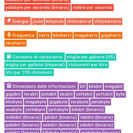
yobibyte per secondo (binario)
nibble per secondo
Energia
joule
kilojoule
chilocalorie
chilowattora
Frequenza
hertz
kilohertz
megahertz
gigahertz
terahertz
Consumo di carburante
miglia per gallone (US)
miglia per gallone (Imperial)
chilometri per litro
litri per 100 chilometri
Dimensioni delle informazioni
bit
kilobit
megabit
gigabit
terabit
petabit
exabit
zettabit
yottabit
byte
kilobyte
megabyte
gigabyte
terabyte
petabyte
exabyte
zettabyte
yottabyte
kibibit (binario)
mebibit (binario)
gibibit (binario)
tebibit (binario)
pebibit (binario)
exbibit (binario)
zebibit (binario)
yobibit (binario)
kibibyte (binario)
mebibyte (binario)