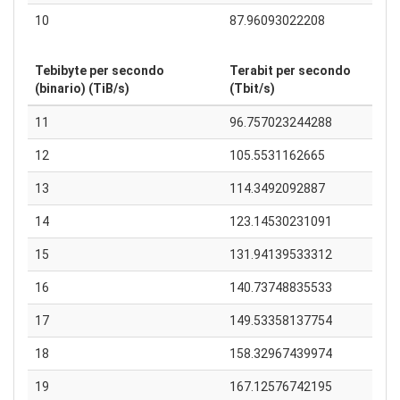
10
87.96093022208
Tebibyte per secondo
Terabit per secondo
(binario) (TiB/s)
(Tbit/s)
11
96.757023244288
12
105.5531162665
13
114.3492092887
14
123.14530231091
15
131.94139533312
16
140.73748835533
17
149.53358137754
18
158.32967439974
19
167.12576742195