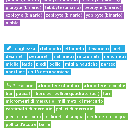
gibibyte (binario)
tebibyte (binario)
pebibyte (binario)
exbibyte (binario)
zebibyte (binario)
yobibyte (binario)
nibble
Lunghezza
chilometri
ettometri
decametri
metri
decimetri
centimetri
millimetri
micrometri
nanometri
miglia
iarde
piedi
pollici
miglia nautiche
parsec
anni luce
unità astronomiche
Pressione
atmosfere standard
atmosfere tecniche
bar
pascal
libbre per pollice quadrato (psi)
torr
micrometri di mercurio
millimetri di mercurio
centimetri di mercurio
pollici di mercurio
piedi di mercurio
millimetri di acqua
centimetri d'acqua
pollici d'acqua
barie