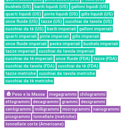
bushels (US)
barili liquidi (US)
galloni liquidi (US)
quarti liquidi (US)
pinte liquidi (US)
gills liquidi (US)
once fluide (US)
tazze (US)
cucchiai da tavola (US)
cucchiai da tè (US)
barili imperiali
galloni imperiali
quarti imperiali
pinte imperiali
gills imperiali
once fluide imperiali
pecks imperiali
bushels imperiali
tazze imperiali
cucchiai da tavola imperiali
cucchiai da tè imperiali
once fluide (FDA)
tazze (FDA)
cucchiai da tavola (FDA)
cucchiai da tè (FDA)
tazze metriche
cucchiai da tavola metriche
cucchiai da tè metriche
Peso e la Massa
megagrammi
chilogrammi
ettogrammi
decagrammi
grammi
decigrammi
centigrammi
milligrammi
microgrammi
nanogrammi
picogrammi
tonnellate (metriche)
tonnellate corte (Americane)