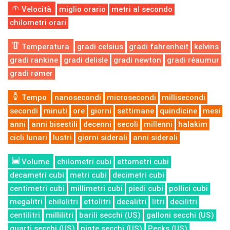
Velocità
miglio orario
metri al secondo
chilometri orari
Temperatura
gradi celsius
gradi fahrenheit
kelvins
gradi rankine
gradi delisle
gradi newton
gradi réaumur
gradi rømer
Tempo
nanosecondi
microsecondi
millisecondi
secondi
minuti
ore
giorni
settimane
quindicine
mesi
anni
anni bisestili
decenni
secoli
millenni
halakim
cicli lunari
lustri
giorni siderali
anni siderali
Volume
chilometri cubi
ettometri cubi
decametri cubi
metri cubi
decimetri cubi
centimetri cubi
millimetri cubi
piedi cubi
pollici cubi
megalitri
chilolitri
ettolitri
decalitri
litri
decilitri
centilitri
millilitri
barili secchi (US)
galloni secchi (US)
quarti secchi (US)
pinte secchi (US)
Pecks (US)