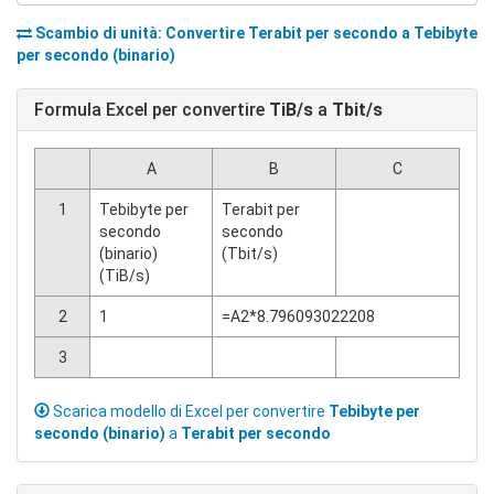
Scambio di unità: Convertire
Terabit per secondo
a
Tebibyte
per secondo (binario)
Formula Excel per convertire
TiB/s
a
Tbit/s
A
B
C
1
Tebibyte per
Terabit per
secondo
secondo
(binario)
(Tbit/s)
(TiB/s)
2
1
=A2*8.796093022208
3
Scarica modello di Excel per convertire
Tebibyte per
secondo (binario)
a
Terabit per secondo