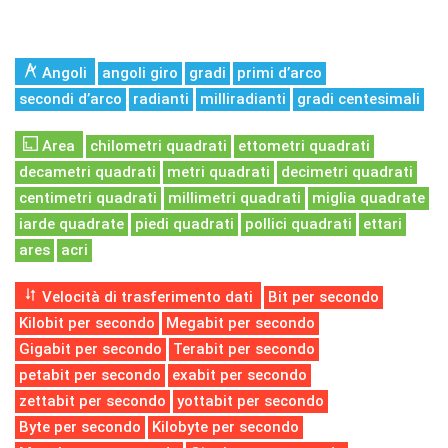
Angoli
angoli giro
gradi
primi d’arco
secondi d’arco
radianti
milliradianti
gradi centesimali
Area
chilometri quadrati
ettometri quadrati
decametri quadrati
metri quadrati
decimetri quadrati
centimetri quadrati
millimetri quadrati
miglia quadrate
iarde quadrate
piedi quadrati
pollici quadrati
ettari
ares
acri
Velocità di trasferimento dati
Bit per secondo
Kilobit per secondo
Megabit per secondo
Gigabit per secondo
Terabit per secondo
petabit per secondo
exabit per secondo
zettabit per secondo
yottabit per secondo
Byte per secondo
Kilobyte per secondo