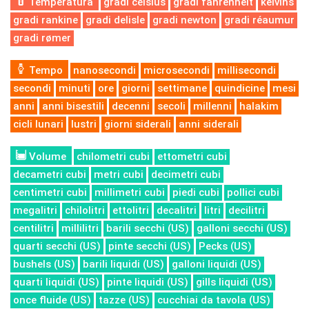
Temperatura
gradi celsius
gradi fahrenheit
kelvins
gradi rankine
gradi delisle
gradi newton
gradi réaumur
gradi rømer
Tempo
nanosecondi
microsecondi
millisecondi
secondi
minuti
ore
giorni
settimane
quindicine
mesi
anni
anni bisestili
decenni
secoli
millenni
halakim
cicli lunari
lustri
giorni siderali
anni siderali
Volume
chilometri cubi
ettometri cubi
decametri cubi
metri cubi
decimetri cubi
centimetri cubi
millimetri cubi
piedi cubi
pollici cubi
megalitri
chilolitri
ettolitri
decalitri
litri
decilitri
centilitri
millilitri
barili secchi (US)
galloni secchi (US)
quarti secchi (US)
pinte secchi (US)
Pecks (US)
bushels (US)
barili liquidi (US)
galloni liquidi (US)
quarti liquidi (US)
pinte liquidi (US)
gills liquidi (US)
once fluide (US)
tazze (US)
cucchiai da tavola (US)