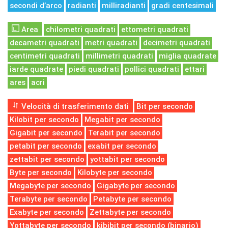
secondi d’arco
radianti
milliradianti
gradi centesimali
Area
chilometri quadrati
ettometri quadrati
decametri quadrati
metri quadrati
decimetri quadrati
centimetri quadrati
millimetri quadrati
miglia quadrate
iarde quadrate
piedi quadrati
pollici quadrati
ettari
ares
acri
Velocità di trasferimento dati
Bit per secondo
Kilobit per secondo
Megabit per secondo
Gigabit per secondo
Terabit per secondo
petabit per secondo
exabit per secondo
zettabit per secondo
yottabit per secondo
Byte per secondo
Kilobyte per secondo
Megabyte per secondo
Gigabyte per secondo
Terabyte per secondo
Petabyte per secondo
Exabyte per secondo
Zettabyte per secondo
Yottabyte per secondo
kibibit per secondo (binario)