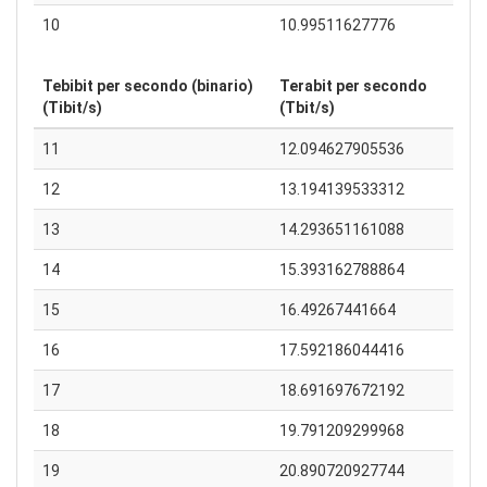
10
10.99511627776
Tebibit per secondo (binario)
Terabit per secondo
(Tibit/s)
(Tbit/s)
11
12.094627905536
12
13.194139533312
13
14.293651161088
14
15.393162788864
15
16.49267441664
16
17.592186044416
17
18.691697672192
18
19.791209299968
19
20.890720927744