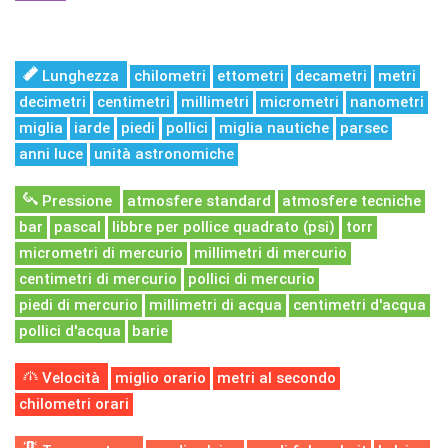
Lunghezza
chilometri
ettometri
decametri
metri
decimetri
centimetri
millimetri
micrometri
nanometri
miglia
iarde
piedi
pollici
miglia nautiche
parsec
anni luce
unità astronomiche
Pressione
atmosfere standard
atmosfere tecniche
bar
pascal
libbre per pollice quadrato (psi)
torr
micrometri di mercurio
millimetri di mercurio
centimetri di mercurio
pollici di mercurio
piedi di mercurio
millimetri di acqua
centimetri d'acqua
pollici d'acqua
barie
Velocità
miglio orario
metri al secondo
chilometri orari