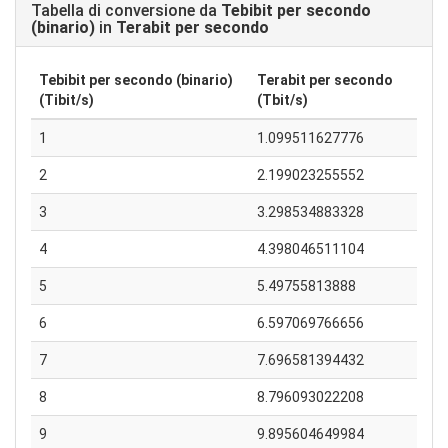
Tabella di conversione da
Tebibit per secondo
(binario)
in
Terabit per secondo
Tebibit per secondo (binario)
Terabit per secondo
(Tibit/s)
(Tbit/s)
1
1.099511627776
2
2.199023255552
3
3.298534883328
4
4.398046511104
5
5.49755813888
6
6.597069766656
7
7.696581394432
8
8.796093022208
9
9.895604649984