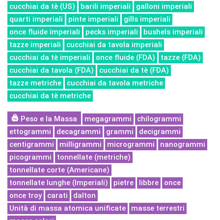
cucchiai da tè (US)
barili imperiali
galloni imperiali
quarti imperiali
pinte imperiali
gills imperiali
once fluide imperiali
pecks imperiali
bushels imperiali
tazze imperiali
cucchiai da tavola imperiali
cucchiai da tè imperiali
once fluide (FDA)
tazze (FDA)
cucchiai da tavola (FDA)
cucchiai da tè (FDA)
tazze metriche
cucchiai da tavola metriche
cucchiai da tè metriche
Peso e la Massa
megagrammi
chilogrammi
ettogrammi
decagrammi
grammi
decigrammi
centigrammi
milligrammi
microgrammi
nanogrammi
picogrammi
tonnellate (metriche)
tonnellate corte (Americane)
tonnellate lunghe (Imperiali)
pietre
libbre
once
once troy
carati
dalton
Unità di massa atomica unificate
masse terrestri