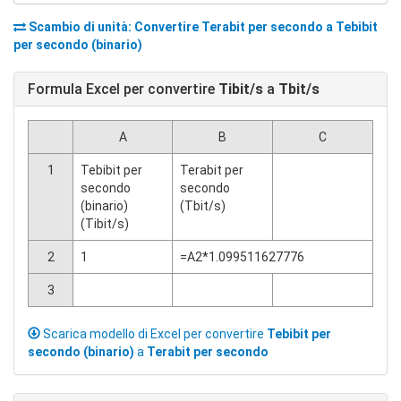
Scambio di unità: Convertire
Terabit per secondo
a
Tebibit
per secondo (binario)
Formula Excel per convertire
Tibit/s
a
Tbit/s
A
B
C
1
Tebibit per
Terabit per
secondo
secondo
(binario)
(Tbit/s)
(Tibit/s)
2
1
=A2*1.099511627776
3
Scarica modello di Excel per convertire
Tebibit per
secondo (binario)
a
Terabit per secondo