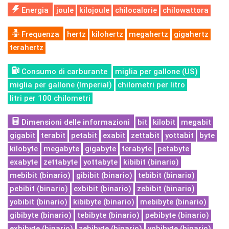
Energia
joule
kilojoule
chilocalorie
chilowattora
Frequenza
hertz
kilohertz
megahertz
gigahertz
terahertz
Consumo di carburante
miglia per gallone (US)
miglia per gallone (Imperial)
chilometri per litro
litri per 100 chilometri
Dimensioni delle informazioni
bit
kilobit
megabit
gigabit
terabit
petabit
exabit
zettabit
yottabit
byte
kilobyte
megabyte
gigabyte
terabyte
petabyte
exabyte
zettabyte
yottabyte
kibibit (binario)
mebibit (binario)
gibibit (binario)
tebibit (binario)
pebibit (binario)
exbibit (binario)
zebibit (binario)
yobibit (binario)
kibibyte (binario)
mebibyte (binario)
gibibyte (binario)
tebibyte (binario)
pebibyte (binario)
exbibyte (binario)
zebibyte (binario)
yobibyte (binario)