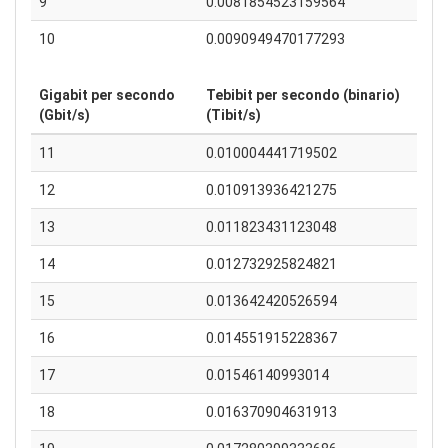
9
0.0081854523159564
10
0.0090949470177293
Gigabit per secondo
Tebibit per secondo (binario)
(Gbit/s)
(Tibit/s)
11
0.010004441719502
12
0.010913936421275
13
0.011823431123048
14
0.012732925824821
15
0.013642420526594
16
0.014551915228367
17
0.01546140993014
18
0.016370904631913