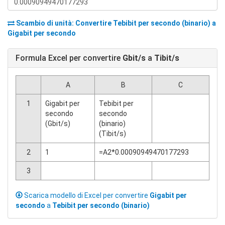
Scambio di unità: Convertire
Tebibit per secondo (binario)
a
Gigabit per secondo
Formula Excel per convertire
Gbit/s
a
Tibit/s
A
B
C
1
Gigabit per
Tebibit per
secondo
secondo
(Gbit/s)
(binario)
(Tibit/s)
2
1
=A2*0.00090949470177293
3
Scarica modello di Excel per convertire
Gigabit per
secondo
a
Tebibit per secondo (binario)