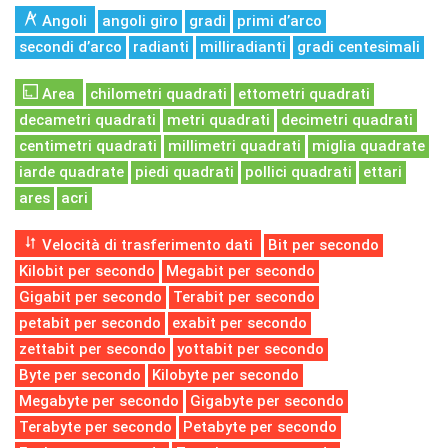
Angoli
angoli giro
gradi
primi d’arco
secondi d’arco
radianti
milliradianti
gradi centesimali
Area
chilometri quadrati
ettometri quadrati
decametri quadrati
metri quadrati
decimetri quadrati
centimetri quadrati
millimetri quadrati
miglia quadrate
iarde quadrate
piedi quadrati
pollici quadrati
ettari
ares
acri
Velocità di trasferimento dati
Bit per secondo
Kilobit per secondo
Megabit per secondo
Gigabit per secondo
Terabit per secondo
petabit per secondo
exabit per secondo
zettabit per secondo
yottabit per secondo
Byte per secondo
Kilobyte per secondo
Megabyte per secondo
Gigabyte per secondo
Terabyte per secondo
Petabyte per secondo