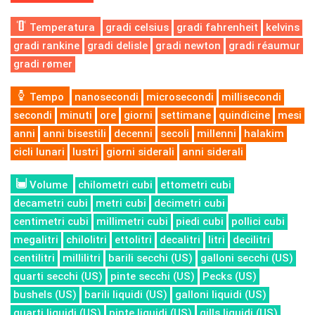
Temperatura
gradi celsius
gradi fahrenheit
kelvins
gradi rankine
gradi delisle
gradi newton
gradi réaumur
gradi rømer
Tempo
nanosecondi
microsecondi
millisecondi
secondi
minuti
ore
giorni
settimane
quindicine
mesi
anni
anni bisestili
decenni
secoli
millenni
halakim
cicli lunari
lustri
giorni siderali
anni siderali
Volume
chilometri cubi
ettometri cubi
decametri cubi
metri cubi
decimetri cubi
centimetri cubi
millimetri cubi
piedi cubi
pollici cubi
megalitri
chilolitri
ettolitri
decalitri
litri
decilitri
centilitri
millilitri
barili secchi (US)
galloni secchi (US)
quarti secchi (US)
pinte secchi (US)
Pecks (US)
bushels (US)
barili liquidi (US)
galloni liquidi (US)
quarti liquidi (US)
pinte liquidi (US)
gills liquidi (US)