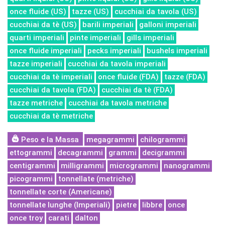
once fluide (US)
tazze (US)
cucchiai da tavola (US)
cucchiai da tè (US)
barili imperiali
galloni imperiali
quarti imperiali
pinte imperiali
gills imperiali
once fluide imperiali
pecks imperiali
bushels imperiali
tazze imperiali
cucchiai da tavola imperiali
cucchiai da tè imperiali
once fluide (FDA)
tazze (FDA)
cucchiai da tavola (FDA)
cucchiai da tè (FDA)
tazze metriche
cucchiai da tavola metriche
cucchiai da tè metriche
Peso e la Massa
megagrammi
chilogrammi
ettogrammi
decagrammi
grammi
decigrammi
centigrammi
milligrammi
microgrammi
nanogrammi
picogrammi
tonnellate (metriche)
tonnellate corte (Americane)
tonnellate lunghe (Imperiali)
pietre
libbre
once
once troy
carati
dalton