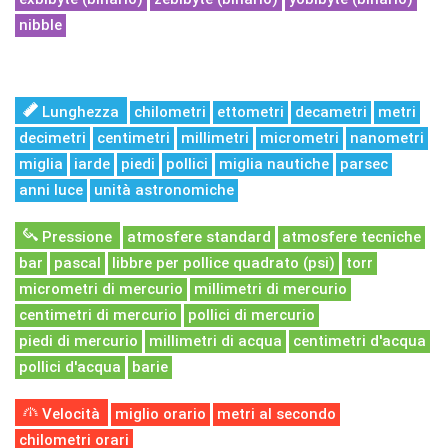
nibble
Lunghezza
chilometri
ettometri
decametri
metri
decimetri
centimetri
millimetri
micrometri
nanometri
miglia
iarde
piedi
pollici
miglia nautiche
parsec
anni luce
unità astronomiche
Pressione
atmosfere standard
atmosfere tecniche
bar
pascal
libbre per pollice quadrato (psi)
torr
micrometri di mercurio
millimetri di mercurio
centimetri di mercurio
pollici di mercurio
piedi di mercurio
millimetri di acqua
centimetri d'acqua
pollici d'acqua
barie
Velocità
miglio orario
metri al secondo
chilometri orari