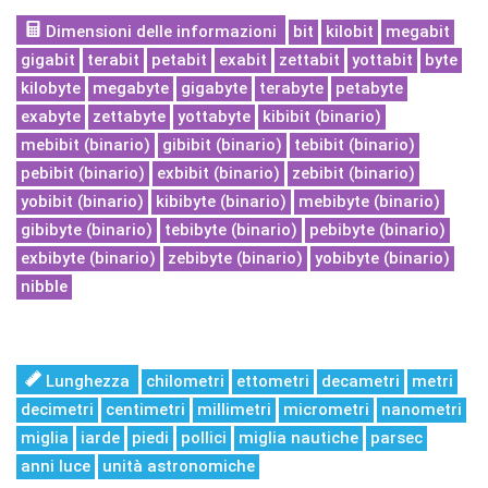
Dimensioni delle informazioni
bit
kilobit
megabit
gigabit
terabit
petabit
exabit
zettabit
yottabit
byte
kilobyte
megabyte
gigabyte
terabyte
petabyte
exabyte
zettabyte
yottabyte
kibibit (binario)
mebibit (binario)
gibibit (binario)
tebibit (binario)
pebibit (binario)
exbibit (binario)
zebibit (binario)
yobibit (binario)
kibibyte (binario)
mebibyte (binario)
gibibyte (binario)
tebibyte (binario)
pebibyte (binario)
exbibyte (binario)
zebibyte (binario)
yobibyte (binario)
nibble
Lunghezza
chilometri
ettometri
decametri
metri
decimetri
centimetri
millimetri
micrometri
nanometri
miglia
iarde
piedi
pollici
miglia nautiche
parsec
anni luce
unità astronomiche