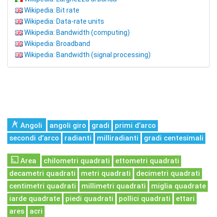
Wikipedia: Bit rate
Wikipedia: Data-rate units
Wikipedia: Bandwidth (computing)
Wikipedia: Broadband
Wikipedia: Bandwidth (signal processing)
Angoli
angoli giro
gradi
primi d’arco
secondi d’arco
radianti
milliradianti
gradi centesimali
Area
chilometri quadrati
ettometri quadrati
decametri quadrati
metri quadrati
decimetri quadrati
centimetri quadrati
millimetri quadrati
miglia quadrate
iarde quadrate
piedi quadrati
pollici quadrati
ettari
ares
acri