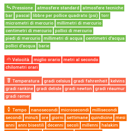
Pressione
atmosfere standard
atmosfere tecniche
bar
pascal
libbre per pollice quadrato (psi)
torr
micrometri di mercurio
millimetri di mercurio
centimetri di mercurio
pollici di mercurio
piedi di mercurio
millimetri di acqua
centimetri d'acqua
pollici d'acqua
barie
Velocità
miglio orario
metri al secondo
chilometri orari
Temperatura
gradi celsius
gradi fahrenheit
kelvins
gradi rankine
gradi delisle
gradi newton
gradi réaumur
gradi rømer
Tempo
nanosecondi
microsecondi
millisecondi
secondi
minuti
ore
giorni
settimane
quindicine
mesi
anni
anni bisestili
decenni
secoli
millenni
halakim