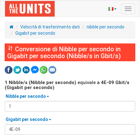
Navig
Toggl
Velocità di trasferimento dati
nibble per secondo
Gigabit per secondo
Conversione di Nibble per secondo in
Gigabit per secondo (Nibble/s in Gbit/s)
1
Nibble/s (Nibble per secondo)
equivale a
4E-09
Gbit/s
(Gigabit per secondo)
Nibble per secondo
Gigabit per secondo