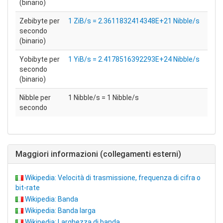
(binario)
Zebibyte per
1 ZiB/s = 2.3611832414348E+21 Nibble/s
secondo
(binario)
Yobibyte per
1 YiB/s = 2.4178516392293E+24 Nibble/s
secondo
(binario)
Nibble per
1 Nibble/s = 1 Nibble/s
secondo
Maggiori informazioni (collegamenti esterni)
Wikipedia: Velocità di trasmissione, frequenza di cifra o
bit-rate
Wikipedia: Banda
Wikipedia: Banda larga
Wikipedia: Larghezza di banda