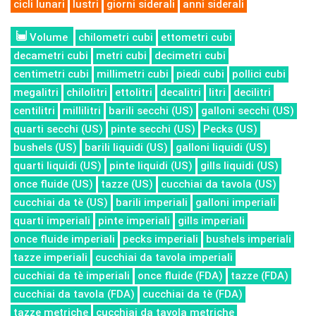
cicli lunari
lustri
giorni siderali
anni siderali
Volume
chilometri cubi
ettometri cubi
decametri cubi
metri cubi
decimetri cubi
centimetri cubi
millimetri cubi
piedi cubi
pollici cubi
megalitri
chilolitri
ettolitri
decalitri
litri
decilitri
centilitri
millilitri
barili secchi (US)
galloni secchi (US)
quarti secchi (US)
pinte secchi (US)
Pecks (US)
bushels (US)
barili liquidi (US)
galloni liquidi (US)
quarti liquidi (US)
pinte liquidi (US)
gills liquidi (US)
once fluide (US)
tazze (US)
cucchiai da tavola (US)
cucchiai da tè (US)
barili imperiali
galloni imperiali
quarti imperiali
pinte imperiali
gills imperiali
once fluide imperiali
pecks imperiali
bushels imperiali
tazze imperiali
cucchiai da tavola imperiali
cucchiai da tè imperiali
once fluide (FDA)
tazze (FDA)
cucchiai da tavola (FDA)
cucchiai da tè (FDA)
tazze metriche
cucchiai da tavola metriche