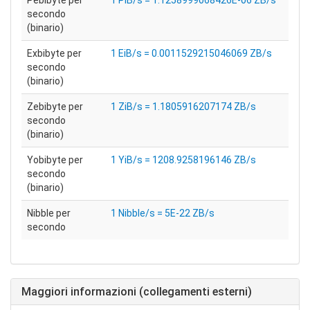
Pebibyte per
1 PiB/s = 1.1258999068426E-06 ZB/s
secondo
(binario)
Exbibyte per
1 EiB/s = 0.0011529215046069 ZB/s
secondo
(binario)
Zebibyte per
1 ZiB/s = 1.1805916207174 ZB/s
secondo
(binario)
Yobibyte per
1 YiB/s = 1208.9258196146 ZB/s
secondo
(binario)
Nibble per
1 Nibble/s = 5E-22 ZB/s
secondo
Maggiori informazioni (collegamenti esterni)