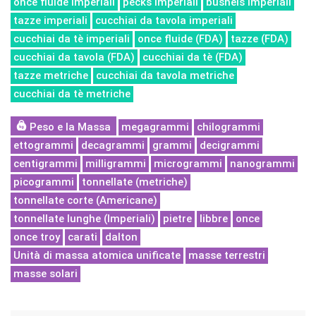
once fluide imperiali
pecks imperiali
bushels imperiali
tazze imperiali
cucchiai da tavola imperiali
cucchiai da tè imperiali
once fluide (FDA)
tazze (FDA)
cucchiai da tavola (FDA)
cucchiai da tè (FDA)
tazze metriche
cucchiai da tavola metriche
cucchiai da tè metriche
Peso e la Massa
megagrammi
chilogrammi
ettogrammi
decagrammi
grammi
decigrammi
centigrammi
milligrammi
microgrammi
nanogrammi
picogrammi
tonnellate (metriche)
tonnellate corte (Americane)
tonnellate lunghe (Imperiali)
pietre
libbre
once
once troy
carati
dalton
Unità di massa atomica unificate
masse terrestri
masse solari