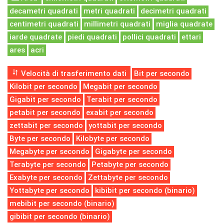
decametri quadrati
metri quadrati
decimetri quadrati
centimetri quadrati
millimetri quadrati
miglia quadrate
iarde quadrate
piedi quadrati
pollici quadrati
ettari
ares
acri
Velocità di trasferimento dati
Bit per secondo
Kilobit per secondo
Megabit per secondo
Gigabit per secondo
Terabit per secondo
petabit per secondo
exabit per secondo
zettabit per secondo
yottabit per secondo
Byte per secondo
Kilobyte per secondo
Megabyte per secondo
Gigabyte per secondo
Terabyte per secondo
Petabyte per secondo
Exabyte per secondo
Zettabyte per secondo
Yottabyte per secondo
kibibit per secondo (binario)
mebibit per secondo (binario)
gibibit per secondo (binario)