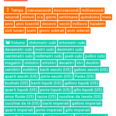
Tempo
nanosecondi
microsecondi
millisecondi
secondi
minuti
ore
giorni
settimane
quindicine
mesi
anni
anni bisestili
decenni
secoli
millenni
halakim
cicli lunari
lustri
giorni siderali
anni siderali
Volume
chilometri cubi
ettometri cubi
decametri cubi
metri cubi
decimetri cubi
centimetri cubi
millimetri cubi
piedi cubi
pollici cubi
megalitri
chilolitri
ettolitri
decalitri
litri
decilitri
centilitri
millilitri
barili secchi (US)
galloni secchi (US)
quarti secchi (US)
pinte secchi (US)
Pecks (US)
bushels (US)
barili liquidi (US)
galloni liquidi (US)
quarti liquidi (US)
pinte liquidi (US)
gills liquidi (US)
once fluide (US)
tazze (US)
cucchiai da tavola (US)
cucchiai da tè (US)
barili imperiali
galloni imperiali
quarti imperiali
pinte imperiali
gills imperiali