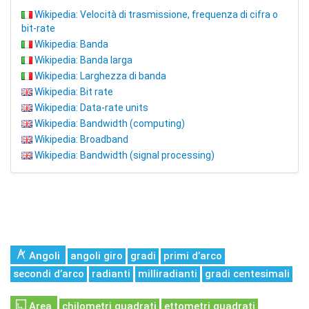
Wikipedia: Velocità di trasmissione, frequenza di cifra o
bit-rate
Wikipedia: Banda
Wikipedia: Banda larga
Wikipedia: Larghezza di banda
Wikipedia: Bit rate
Wikipedia: Data-rate units
Wikipedia: Bandwidth (computing)
Wikipedia: Broadband
Wikipedia: Bandwidth (signal processing)
Angoli
angoli giro
gradi
primi d’arco
secondi d’arco
radianti
milliradianti
gradi centesimali
Area
chilometri quadrati
ettometri quadrati