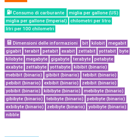
Consumo di carburante
miglia per gallone (US)
miglia per gallone (Imperial)
chilometri per litro
litri per 100 chilometri
Dimensioni delle informazioni
bit
kilobit
megabit
gigabit
terabit
petabit
exabit
zettabit
yottabit
byte
kilobyte
megabyte
gigabyte
terabyte
petabyte
exabyte
zettabyte
yottabyte
kibibit (binario)
mebibit (binario)
gibibit (binario)
tebibit (binario)
pebibit (binario)
exbibit (binario)
zebibit (binario)
yobibit (binario)
kibibyte (binario)
mebibyte (binario)
gibibyte (binario)
tebibyte (binario)
pebibyte (binario)
exbibyte (binario)
zebibyte (binario)
yobibyte (binario)
nibble