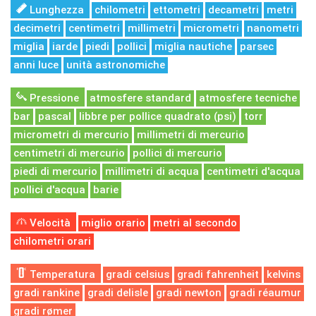
Lunghezza
chilometri
ettometri
decametri
metri
decimetri
centimetri
millimetri
micrometri
nanometri
miglia
iarde
piedi
pollici
miglia nautiche
parsec
anni luce
unità astronomiche
Pressione
atmosfere standard
atmosfere tecniche
bar
pascal
libbre per pollice quadrato (psi)
torr
micrometri di mercurio
millimetri di mercurio
centimetri di mercurio
pollici di mercurio
piedi di mercurio
millimetri di acqua
centimetri d'acqua
pollici d'acqua
barie
Velocità
miglio orario
metri al secondo
chilometri orari
Temperatura
gradi celsius
gradi fahrenheit
kelvins
gradi rankine
gradi delisle
gradi newton
gradi réaumur
gradi rømer