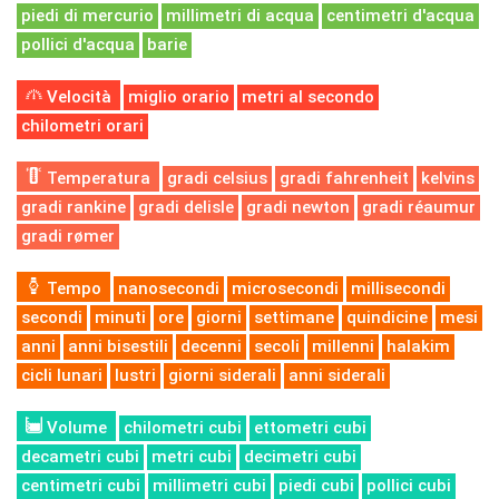
piedi di mercurio
millimetri di acqua
centimetri d'acqua
pollici d'acqua
barie
Velocità
miglio orario
metri al secondo
chilometri orari
Temperatura
gradi celsius
gradi fahrenheit
kelvins
gradi rankine
gradi delisle
gradi newton
gradi réaumur
gradi rømer
Tempo
nanosecondi
microsecondi
millisecondi
secondi
minuti
ore
giorni
settimane
quindicine
mesi
anni
anni bisestili
decenni
secoli
millenni
halakim
cicli lunari
lustri
giorni siderali
anni siderali
Volume
chilometri cubi
ettometri cubi
decametri cubi
metri cubi
decimetri cubi
centimetri cubi
millimetri cubi
piedi cubi
pollici cubi