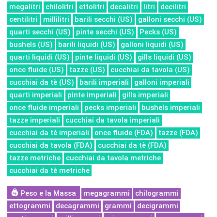
megalitri
chilolitri
ettolitri
decalitri
litri
decilitri
centilitri
millilitri
barili secchi (US)
galloni secchi (US)
quarti secchi (US)
pinte secchi (US)
Pecks (US)
bushels (US)
barili liquidi (US)
galloni liquidi (US)
quarti liquidi (US)
pinte liquidi (US)
gills liquidi (US)
once fluide (US)
tazze (US)
cucchiai da tavola (US)
cucchiai da tè (US)
barili imperiali
galloni imperiali
quarti imperiali
pinte imperiali
gills imperiali
once fluide imperiali
pecks imperiali
bushels imperiali
tazze imperiali
cucchiai da tavola imperiali
cucchiai da tè imperiali
once fluide (FDA)
tazze (FDA)
cucchiai da tavola (FDA)
cucchiai da tè (FDA)
tazze metriche
cucchiai da tavola metriche
cucchiai da tè metriche
Peso e la Massa
megagrammi
chilogrammi
ettogrammi
decagrammi
grammi
decigrammi