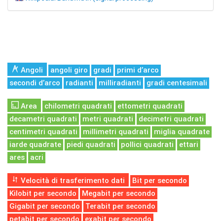
Angoli
angoli giro
gradi
primi d’arco
secondi d’arco
radianti
milliradianti
gradi centesimali
Area
chilometri quadrati
ettometri quadrati
decametri quadrati
metri quadrati
decimetri quadrati
centimetri quadrati
millimetri quadrati
miglia quadrate
iarde quadrate
piedi quadrati
pollici quadrati
ettari
ares
acri
Velocità di trasferimento dati
Bit per secondo
Kilobit per secondo
Megabit per secondo
Gigabit per secondo
Terabit per secondo
petabit per secondo
exabit per secondo