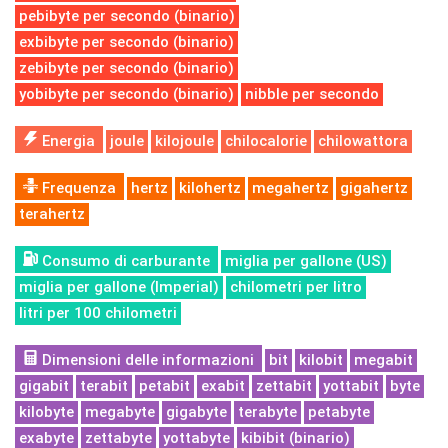
pebibyte per secondo (binario)
exbibyte per secondo (binario)
zebibyte per secondo (binario)
yobibyte per secondo (binario)
nibble per secondo
Energia
joule
kilojoule
chilocalorie
chilowattora
Frequenza
hertz
kilohertz
megahertz
gigahertz
terahertz
Consumo di carburante
miglia per gallone (US)
miglia per gallone (Imperial)
chilometri per litro
litri per 100 chilometri
Dimensioni delle informazioni
bit
kilobit
megabit
gigabit
terabit
petabit
exabit
zettabit
yottabit
byte
kilobyte
megabyte
gigabyte
terabyte
petabyte
exabyte
zettabyte
yottabyte
kibibit (binario)