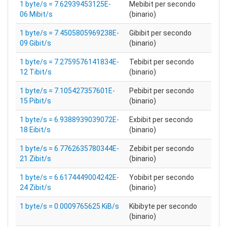
1 byte/s = 7.62939453125E-
Mebibit per secondo
06 Mibit/s
(binario)
1 byte/s = 7.4505805969238E-
Gibibit per secondo
09 Gibit/s
(binario)
1 byte/s = 7.2759576141834E-
Tebibit per secondo
12 Tibit/s
(binario)
1 byte/s = 7.105427357601E-
Pebibit per secondo
15 Pibit/s
(binario)
1 byte/s = 6.9388939039072E-
Exbibit per secondo
18 Eibit/s
(binario)
1 byte/s = 6.7762635780344E-
Zebibit per secondo
21 Zibit/s
(binario)
1 byte/s = 6.6174449004242E-
Yobibit per secondo
24 Zibit/s
(binario)
1 byte/s = 0.0009765625 KiB/s
Kibibyte per secondo
(binario)