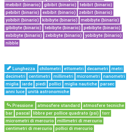
mebibit (binario)
gibibit (binario)
tebibit (binario)
pebibit (binario)
exbibit (binario)
zebibit (binario)
yobibit (binario)
kibibyte (binario)
mebibyte (binario)
gibibyte (binario)
tebibyte (binario)
pebibyte (binario)
exbibyte (binario)
zebibyte (binario)
yobibyte (binario)
nibble
Lunghezza
chilometri
ettometri
decametri
metri
decimetri
centimetri
millimetri
micrometri
nanometri
miglia
iarde
piedi
pollici
miglia nautiche
parsec
anni luce
unità astronomiche
Pressione
atmosfere standard
atmosfere tecniche
bar
pascal
libbre per pollice quadrato (psi)
torr
micrometri di mercurio
millimetri di mercurio
centimetri di mercurio
pollici di mercurio