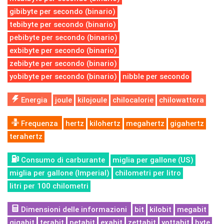
gibibyte per secondo (binario)
tebibyte per secondo (binario)
pebibyte per secondo (binario)
exbibyte per secondo (binario)
zebibyte per secondo (binario)
yobibyte per secondo (binario)
nibble per secondo
Energia
joule
kilojoule
chilocalorie
chilowattora
Frequenza
hertz
kilohertz
megahertz
gigahertz
terahertz
Consumo di carburante
miglia per gallone (US)
miglia per gallone (Imperial)
chilometri per litro
litri per 100 chilometri
Dimensioni delle informazioni
bit
kilobit
megabit
gigabit
terabit
petabit
exabit
zettabit
yottabit
byte