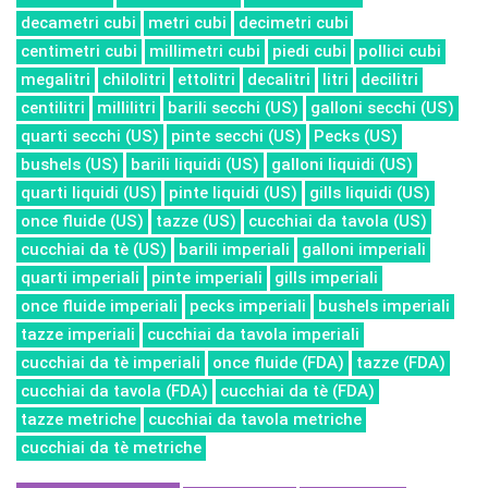
decametri cubi
metri cubi
decimetri cubi
centimetri cubi
millimetri cubi
piedi cubi
pollici cubi
megalitri
chilolitri
ettolitri
decalitri
litri
decilitri
centilitri
millilitri
barili secchi (US)
galloni secchi (US)
quarti secchi (US)
pinte secchi (US)
Pecks (US)
bushels (US)
barili liquidi (US)
galloni liquidi (US)
quarti liquidi (US)
pinte liquidi (US)
gills liquidi (US)
once fluide (US)
tazze (US)
cucchiai da tavola (US)
cucchiai da tè (US)
barili imperiali
galloni imperiali
quarti imperiali
pinte imperiali
gills imperiali
once fluide imperiali
pecks imperiali
bushels imperiali
tazze imperiali
cucchiai da tavola imperiali
cucchiai da tè imperiali
once fluide (FDA)
tazze (FDA)
cucchiai da tavola (FDA)
cucchiai da tè (FDA)
tazze metriche
cucchiai da tavola metriche
cucchiai da tè metriche