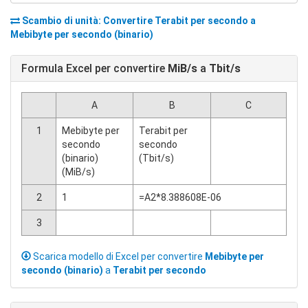
Scambio di unità: Convertire
Terabit per secondo
a
Mebibyte per secondo (binario)
Formula Excel per convertire
MiB/s
a
Tbit/s
A
B
C
1
Mebibyte per
Terabit per
secondo
secondo
(binario)
(Tbit/s)
(MiB/s)
2
1
=A2*8.388608E-06
3
Scarica modello di Excel per convertire
Mebibyte per
secondo (binario)
a
Terabit per secondo