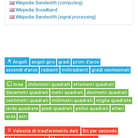
Wikipedia: Bandwidth (computing)
Wikipedia: Broadband
Wikipedia: Bandwidth (signal processing)
Angoli
angoli giro
gradi
primi d’arco
secondi d’arco
radianti
milliradianti
gradi centesimali
Area
chilometri quadrati
ettometri quadrati
decametri quadrati
metri quadrati
decimetri quadrati
centimetri quadrati
millimetri quadrati
miglia quadrate
iarde quadrate
piedi quadrati
pollici quadrati
ettari
ares
acri
Velocità di trasferimento dati
Bit per secondo