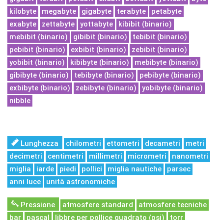
kilobyte
megabyte
gigabyte
terabyte
petabyte
exabyte
zettabyte
yottabyte
kibibit (binario)
mebibit (binario)
gibibit (binario)
tebibit (binario)
pebibit (binario)
exbibit (binario)
zebibit (binario)
yobibit (binario)
kibibyte (binario)
mebibyte (binario)
gibibyte (binario)
tebibyte (binario)
pebibyte (binario)
exbibyte (binario)
zebibyte (binario)
yobibyte (binario)
nibble
Lunghezza
chilometri
ettometri
decametri
metri
decimetri
centimetri
millimetri
micrometri
nanometri
miglia
iarde
piedi
pollici
miglia nautiche
parsec
anni luce
unità astronomiche
Pressione
atmosfere standard
atmosfere tecniche
bar
pascal
libbre per pollice quadrato (psi)
torr