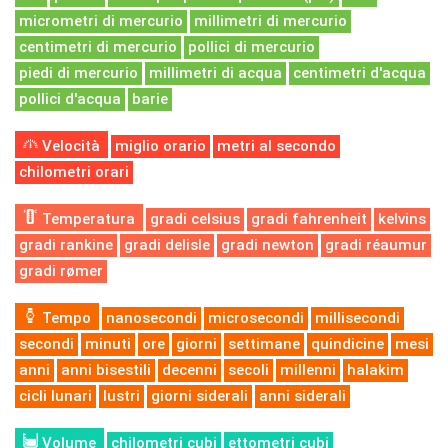
micrometri di mercurio
millimetri di mercurio
centimetri di mercurio
pollici di mercurio
piedi di mercurio
millimetri di acqua
centimetri d'acqua
pollici d'acqua
barie
Velocità
miglio orario
metri al secondo
chilometri orari
Temperatura
gradi celsius
gradi fahrenheit
kelvins
gradi rankine
gradi delisle
gradi newton
gradi réaumur
gradi rømer
Tempo
nanosecondi
microsecondi
millisecondi
secondi
minuti
ore
giorni
settimane
quindicine
mesi
anni
anni bisestili
decenni
secoli
millenni
halakim
cicli lunari
lustri
giorni siderali
anni siderali
Volume
chilometri cubi
ettometri cubi