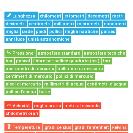
Lunghezza
chilometri
ettometri
decametri
metri
decimetri
centimetri
millimetri
micrometri
nanometri
miglia
iarde
piedi
pollici
miglia nautiche
parsec
anni luce
unità astronomiche
Pressione
atmosfere standard
atmosfere tecniche
bar
pascal
libbre per pollice quadrato (psi)
torr
micrometri di mercurio
millimetri di mercurio
centimetri di mercurio
pollici di mercurio
piedi di mercurio
millimetri di acqua
centimetri d'acqua
pollici d'acqua
barie
Velocità
miglio orario
metri al secondo
chilometri orari
Temperatura
gradi celsius
gradi fahrenheit
kelvins