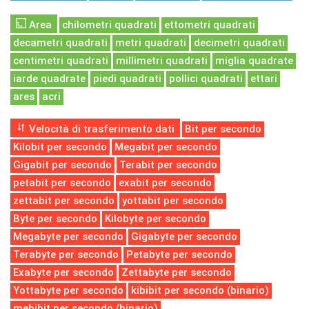
Area
chilometri quadrati
ettometri quadrati
decametri quadrati
metri quadrati
decimetri quadrati
centimetri quadrati
millimetri quadrati
miglia quadrate
iarde quadrate
piedi quadrati
pollici quadrati
ettari
ares
acri
Velocità di trasferimento dati
Bit per secondo
Kilobit per secondo
Megabit per secondo
Gigabit per secondo
Terabit per secondo
petabit per secondo
exabit per secondo
zettabit per secondo
yottabit per secondo
Byte per secondo
Kilobyte per secondo
Megabyte per secondo
Gigabyte per secondo
Terabyte per secondo
Petabyte per secondo
Exabyte per secondo
Zettabyte per secondo
Yottabyte per secondo
kibibit per secondo (binario)
mebibit per secondo (binario)