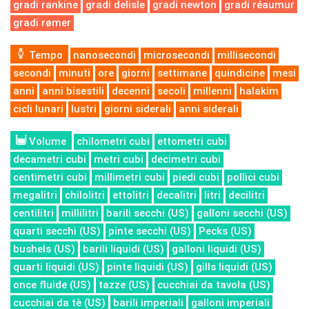
gradi rankine
gradi delisle
gradi newton
gradi réaumur
gradi rømer
Tempo
nanosecondi
microsecondi
millisecondi
secondi
minuti
ore
giorni
settimane
quindicine
mesi
anni
anni bisestili
decenni
secoli
millenni
halakim
cicli lunari
lustri
giorni siderali
anni siderali
Volume
chilometri cubi
ettometri cubi
decametri cubi
metri cubi
decimetri cubi
centimetri cubi
millimetri cubi
piedi cubi
pollici cubi
megalitri
chilolitri
ettolitri
decalitri
litri
decilitri
centilitri
millilitri
barili secchi (US)
galloni secchi (US)
quarti secchi (US)
pinte secchi (US)
Pecks (US)
bushels (US)
barili liquidi (US)
galloni liquidi (US)
quarti liquidi (US)
pinte liquidi (US)
gills liquidi (US)
once fluide (US)
tazze (US)
cucchiai da tavola (US)
cucchiai da tè (US)
barili imperiali
galloni imperiali