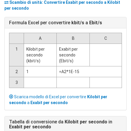
Scambio di unità: Convertire
Exabit per secondo
a
Kilobit
per secondo
Formula Excel per convertire
kbit/s
a
Ebit/s
A
B
C
1
Kilobit per
Exabit per
secondo
secondo
(kbit/s)
(Ebit/s)
2
1
=A2*1E-15
3
Scarica modello di Excel per convertire
Kilobit per
secondo
a
Exabit per secondo
Tabella di conversione da
Kilobit per secondo
in
Exabit per secondo