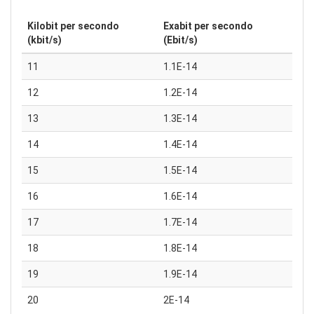
Kilobit per secondo
Exabit per secondo
(kbit/s)
(Ebit/s)
11
1.1E-14
12
1.2E-14
13
1.3E-14
14
1.4E-14
15
1.5E-14
16
1.6E-14
17
1.7E-14
18
1.8E-14
19
1.9E-14
20
2E-14