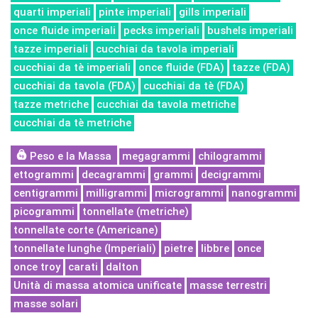
quarti imperiali
pinte imperiali
gills imperiali
once fluide imperiali
pecks imperiali
bushels imperiali
tazze imperiali
cucchiai da tavola imperiali
cucchiai da tè imperiali
once fluide (FDA)
tazze (FDA)
cucchiai da tavola (FDA)
cucchiai da tè (FDA)
tazze metriche
cucchiai da tavola metriche
cucchiai da tè metriche
Peso e la Massa
megagrammi
chilogrammi
ettogrammi
decagrammi
grammi
decigrammi
centigrammi
milligrammi
microgrammi
nanogrammi
picogrammi
tonnellate (metriche)
tonnellate corte (Americane)
tonnellate lunghe (Imperiali)
pietre
libbre
once
once troy
carati
dalton
Unità di massa atomica unificate
masse terrestri
masse solari