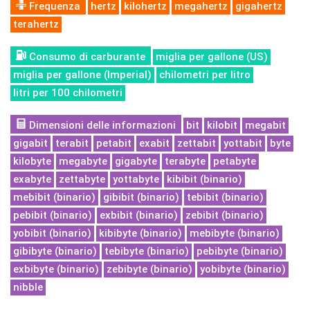
Frequenza
hertz
kilohertz
megahertz
gigahertz
terahertz
Consumo di carburante
miglia per gallone (US)
miglia per gallone (Imperial)
chilometri per litro
litri per 100 chilometri
Dimensioni delle informazioni
bit
kilobit
megabit
gigabit
terabit
petabit
exabit
zettabit
yottabit
byte
kilobyte
megabyte
gigabyte
terabyte
petabyte
exabyte
zettabyte
yottabyte
kibibit (binario)
mebibit (binario)
gibibit (binario)
tebibit (binario)
pebibit (binario)
exbibit (binario)
zebibit (binario)
yobibit (binario)
kibibyte (binario)
mebibyte (binario)
gibibyte (binario)
tebibyte (binario)
pebibyte (binario)
exbibyte (binario)
zebibyte (binario)
yobibyte (binario)
nibble