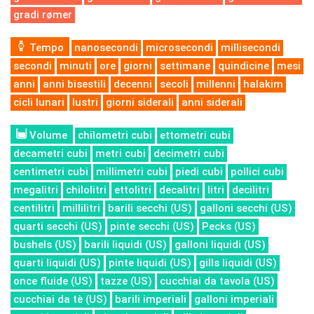
gradi rømer
Tempo
nanosecondi
microsecondi
millisecondi
secondi
minuti
ore
giorni
settimane
quindicine
mesi
anni
anni bisestili
decenni
secoli
millenni
halakim
cicli lunari
lustri
giorni siderali
anni siderali
Volume
chilometri cubi
ettometri cubi
decametri cubi
metri cubi
decimetri cubi
centimetri cubi
millimetri cubi
piedi cubi
pollici cubi
megalitri
chilolitri
ettolitri
decalitri
litri
decilitri
centilitri
millilitri
barili secchi (US)
galloni secchi (US)
quarti secchi (US)
pinte secchi (US)
Pecks (US)
bushels (US)
barili liquidi (US)
galloni liquidi (US)
quarti liquidi (US)
pinte liquidi (US)
gills liquidi (US)
once fluide (US)
tazze (US)
cucchiai da tavola (US)
cucchiai da tè (US)
barili imperiali
galloni imperiali