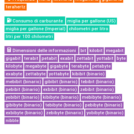
terahertz
Consumo di carburante
miglia per gallone (US)
miglia per gallone (Imperial)
chilometri per litro
litri per 100 chilometri
Dimensioni delle informazioni
bit
kilobit
megabit
gigabit
terabit
petabit
exabit
zettabit
yottabit
byte
kilobyte
megabyte
gigabyte
terabyte
petabyte
exabyte
zettabyte
yottabyte
kibibit (binario)
mebibit (binario)
gibibit (binario)
tebibit (binario)
pebibit (binario)
exbibit (binario)
zebibit (binario)
yobibit (binario)
kibibyte (binario)
mebibyte (binario)
gibibyte (binario)
tebibyte (binario)
pebibyte (binario)
exbibyte (binario)
zebibyte (binario)
yobibyte (binario)
nibble