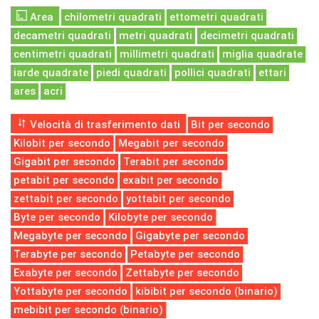
Area
chilometri quadrati
ettometri quadrati
decametri quadrati
metri quadrati
decimetri quadrati
centimetri quadrati
millimetri quadrati
miglia quadrate
iarde quadrate
piedi quadrati
pollici quadrati
ettari
ares
acri
Velocità di trasferimento dati
Bit per secondo
Kilobit per secondo
Megabit per secondo
Gigabit per secondo
Terabit per secondo
petabit per secondo
exabit per secondo
zettabit per secondo
yottabit per secondo
Byte per secondo
Kilobyte per secondo
Megabyte per secondo
Gigabyte per secondo
Terabyte per secondo
Petabyte per secondo
Exabyte per secondo
Zettabyte per secondo
Yottabyte per secondo
kibibit per secondo (binario)
mebibit per secondo (binario)