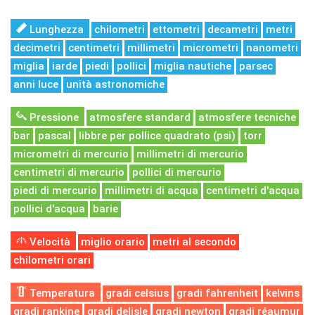
Lunghezza
chilometri
ettometri
decametri
metri
decimetri
centimetri
millimetri
micrometri
nanometri
miglia
iarde
piedi
pollici
miglia nautiche
parsec
anni luce
unità astronomiche
Pressione
atmosfere standard
atmosfere tecniche
bar
pascal
libbre per pollice quadrato (psi)
torr
micrometri di mercurio
millimetri di mercurio
centimetri di mercurio
pollici di mercurio
piedi di mercurio
millimetri di acqua
centimetri d'acqua
pollici d'acqua
barie
Velocità
miglio orario
metri al secondo
chilometri orari
Temperatura
gradi celsius
gradi fahrenheit
kelvins
gradi rankine
gradi delisle
gradi newton
gradi réaumur