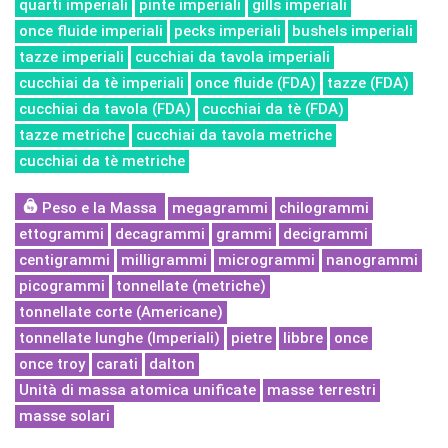
quarti imperiali
pinte imperiali
gills imperiali
once fluide imperiali
pecks imperiali
bushels imperiali
tazze imperiali
cucchiai da tavola imperiali
cucchiai da tè imperiali
once fluide (FDA)
tazze (FDA)
cucchiai da tavola (FDA)
cucchiai da tè (FDA)
tazze metriche
cucchiai da tavola metriche
cucchiai da tè metriche
Peso e la Massa
megagrammi
chilogrammi
ettogrammi
decagrammi
grammi
decigrammi
centigrammi
milligrammi
microgrammi
nanogrammi
picogrammi
tonnellate (metriche)
tonnellate corte (Americane)
tonnellate lunghe (Imperiali)
pietre
libbre
once
once troy
carati
dalton
Unità di massa atomica unificate
masse terrestri
masse solari