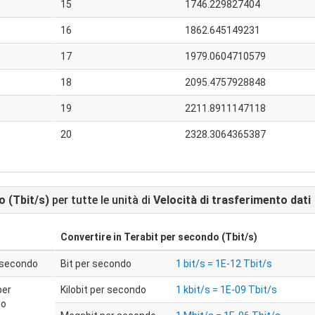
15
1746.229827404
16
1862.645149231
17
1979.0604710579
18
2095.4757928848
19
2211.8911147118
20
2328.3064365387
o (Tbit/s)
per tutte le unità di
Velocità di trasferimento dati
Convertire in
Terabit per secondo (Tbit/s)
r secondo
Bit per secondo
1 bit/s = 1E-12 Tbit/s
per
Kilobit per secondo
1 kbit/s = 1E-09 Tbit/s
do