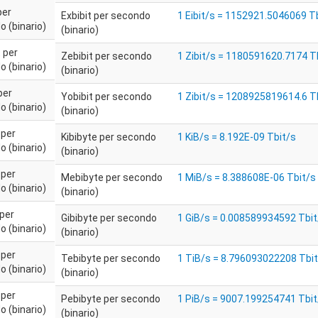
per
Exbibit per secondo
1 Eibit/s = 1152921.5046069 T
 (binario)
(binario)
 per
Zebibit per secondo
1 Zibit/s = 1180591620.7174 T
 (binario)
(binario)
per
Yobibit per secondo
1 Zibit/s = 1208925819614.6 T
 (binario)
(binario)
 per
Kibibyte per secondo
1 KiB/s = 8.192E-09 Tbit/s
 (binario)
(binario)
 per
Mebibyte per secondo
1 MiB/s = 8.388608E-06 Tbit/s
 (binario)
(binario)
 per
Gibibyte per secondo
1 GiB/s = 0.008589934592 Tbit
 (binario)
(binario)
 per
Tebibyte per secondo
1 TiB/s = 8.796093022208 Tbi
 (binario)
(binario)
 per
Pebibyte per secondo
1 PiB/s = 9007.199254741 Tbit
 (binario)
(binario)