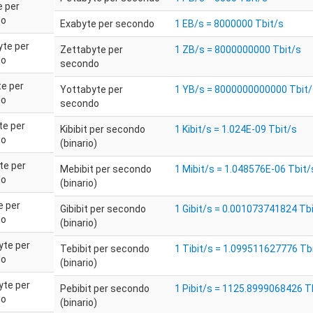
e per
do
Exabyte per secondo
1 EB/s = 8000000 Tbit/s
te per
Zettabyte per
1 ZB/s = 8000000000 Tbit/s
do
secondo
te per
Yottabyte per
1 YB/s = 8000000000000 Tbit/
do
secondo
te per
Kibibit per secondo
1 Kibit/s = 1.024E-09 Tbit/s
do
(binario)
te per
Mebibit per secondo
1 Mibit/s = 1.048576E-06 Tbit/
do
(binario)
e per
Gibibit per secondo
1 Gibit/s = 0.001073741824 Tb
do
(binario)
yte per
Tebibit per secondo
1 Tibit/s = 1.099511627776 Tb
do
(binario)
yte per
Pebibit per secondo
1 Pibit/s = 1125.8999068426 T
do
(binario)