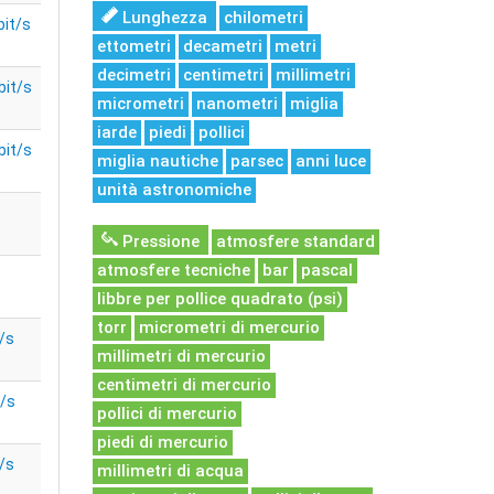
Lunghezza
chilometri
bit/s
ettometri
decametri
metri
decimetri
centimetri
millimetri
bit/s
micrometri
nanometri
miglia
iarde
piedi
pollici
bit/s
miglia nautiche
parsec
anni luce
unità astronomiche
Pressione
atmosfere standard
atmosfere tecniche
bar
pascal
libbre per pollice quadrato (psi)
torr
micrometri di mercurio
/s
millimetri di mercurio
centimetri di mercurio
t/s
pollici di mercurio
piedi di mercurio
/s
millimetri di acqua