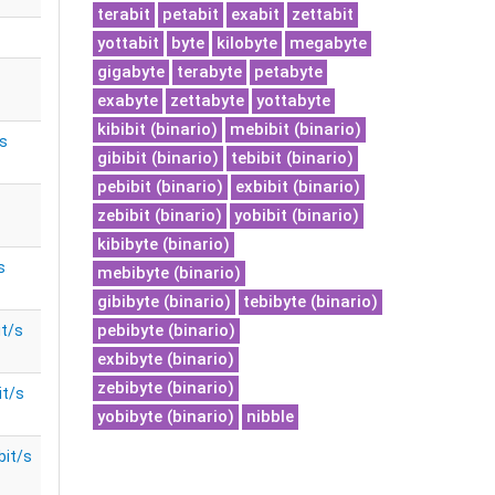
terabit
petabit
exabit
zettabit
yottabit
byte
kilobyte
megabyte
gigabyte
terabyte
petabyte
exabyte
zettabyte
yottabyte
kibibit (binario)
mebibit (binario)
s
gibibit (binario)
tebibit (binario)
pebibit (binario)
exbibit (binario)
zebibit (binario)
yobibit (binario)
kibibyte (binario)
s
mebibyte (binario)
gibibyte (binario)
tebibyte (binario)
pebibyte (binario)
it/s
exbibyte (binario)
zebibyte (binario)
it/s
yobibyte (binario)
nibble
bit/s