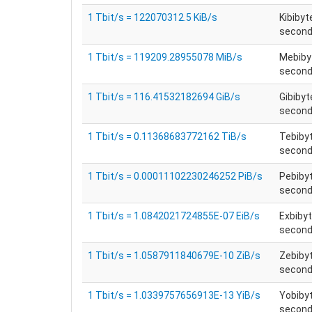
1 Tbit/s = 122070312.5 KiB/s
Kibibyt
secondo
1 Tbit/s = 119209.28955078 MiB/s
Mebiby
secondo
1 Tbit/s = 116.41532182694 GiB/s
Gibibyt
secondo
1 Tbit/s = 0.11368683772162 TiB/s
Tebiby
secondo
1 Tbit/s = 0.00011102230246252 PiB/s
Pebiby
secondo
1 Tbit/s = 1.0842021724855E-07 EiB/s
Exbibyt
secondo
1 Tbit/s = 1.0587911840679E-10 ZiB/s
Zebiby
secondo
1 Tbit/s = 1.0339757656913E-13 YiB/s
Yobiby
secondo