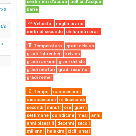
centimetri d'acqua
pollici d'acqua
t/s
barie
Velocità
miglio orario
it/s
metri al secondo
chilometri orari
/s
Temperatura
gradi celsius
gradi fahrenheit
kelvins
gradi rankine
gradi delisle
gradi newton
gradi réaumur
gradi rømer
Tempo
nanosecondi
microsecondi
millisecondi
secondi
minuti
ore
giorni
settimane
quindicine
mesi
anni
anni bisestili
decenni
secoli
millenni
halakim
cicli lunari