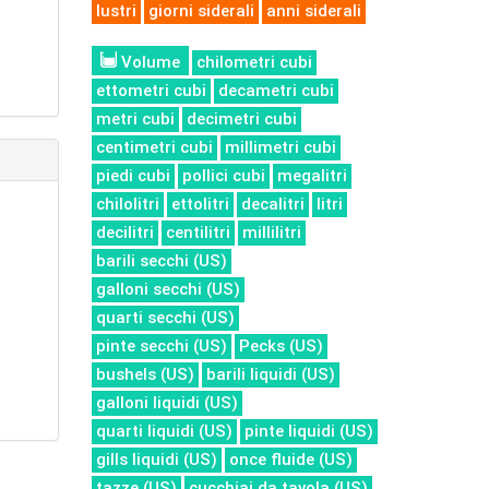
lustri
giorni siderali
anni siderali
Volume
chilometri cubi
ettometri cubi
decametri cubi
metri cubi
decimetri cubi
centimetri cubi
millimetri cubi
piedi cubi
pollici cubi
megalitri
chilolitri
ettolitri
decalitri
litri
decilitri
centilitri
millilitri
barili secchi (US)
galloni secchi (US)
quarti secchi (US)
pinte secchi (US)
Pecks (US)
bushels (US)
barili liquidi (US)
galloni liquidi (US)
quarti liquidi (US)
pinte liquidi (US)
gills liquidi (US)
once fluide (US)
tazze (US)
cucchiai da tavola (US)