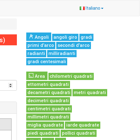
Italiano
Angoli
angoli giro
gradi
s)
primi d’arco
secondi d’arco
radianti
milliradianti
gradi centesimali
Area
chilometri quadrati
ettometri quadrati
decametri quadrati
metri quadrati
decimetri quadrati
centimetri quadrati
millimetri quadrati
miglia quadrate
iarde quadrate
piedi quadrati
pollici quadrati