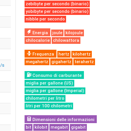
zebibyte per secondo (binario)
yobibyte per secondo (binario)
nibble per secondo
Energia
joule
kilojoule
chilocalorie
chilowattora
Frequenza
hertz
kilohertz
megahertz
gigahertz
terahertz
t/s
Consumo di carburante
miglia per gallone (US)
miglia per gallone (Imperial)
chilometri per litro
litri per 100 chilometri
Dimensioni delle informazioni
bit
kilobit
megabit
gigabit