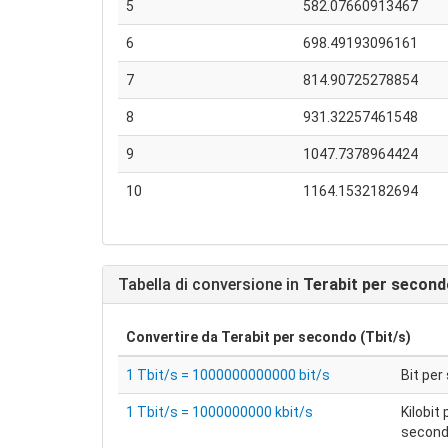
5
582.07660913467
6
698.49193096161
7
814.90725278854
8
931.32257461548
9
1047.7378964424
10
1164.1532182694
Tabella di conversione in
Terabit per second
Convertire da
Terabit per secondo (Tbit/s)
1 Tbit/s = 1000000000000 bit/s
Bit pe
1 Tbit/s = 1000000000 kbit/s
Kilobit 
secon