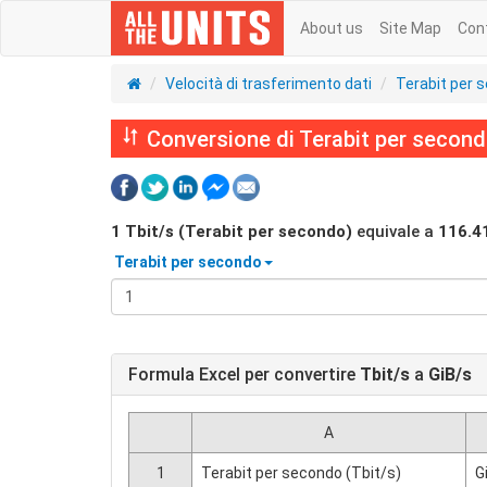
About us
Site Map
Con
Velocità di trasferimento dati
Terabit per 
Conversione di Terabit per secondo
1
Tbit/s (Terabit per secondo)
equivale a
116.4
Terabit per secondo
Formula Excel per convertire
Tbit/s
a
GiB/s
A
1
Terabit per secondo (Tbit/s)
G