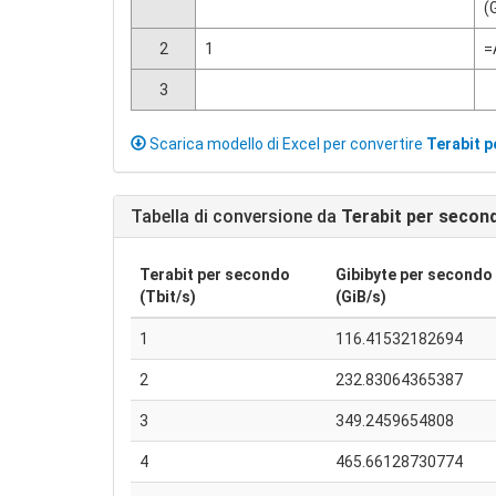
(
2
1
=
3
Scarica modello di Excel per convertire
Terabit 
Tabella di conversione da
Terabit per secon
Terabit per secondo
Gibibyte per secondo 
(Tbit/s)
(GiB/s)
1
116.41532182694
2
232.83064365387
3
349.2459654808
4
465.66128730774