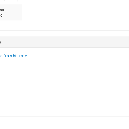
per
do
)
cifra o bit-rate