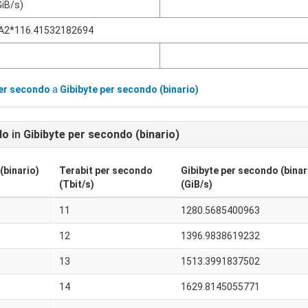
GiB/s)
A2*116.41532182694
per secondo
a
Gibibyte per secondo (binario)
do
in
Gibibyte per secondo (binario)
(binario)
Terabit per secondo
Gibibyte per secondo (binar
(Tbit/s)
(GiB/s)
11
1280.5685400963
12
1396.9838619232
13
1513.3991837502
14
1629.8145055771