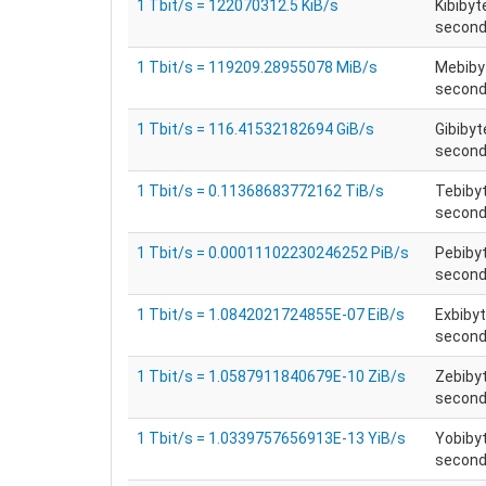
1 Tbit/s = 122070312.5 KiB/s
Kibibyt
secondo
1 Tbit/s = 119209.28955078 MiB/s
Mebiby
secondo
1 Tbit/s = 116.41532182694 GiB/s
Gibibyt
secondo
1 Tbit/s = 0.11368683772162 TiB/s
Tebiby
secondo
1 Tbit/s = 0.00011102230246252 PiB/s
Pebiby
secondo
1 Tbit/s = 1.0842021724855E-07 EiB/s
Exbibyt
secondo
1 Tbit/s = 1.0587911840679E-10 ZiB/s
Zebiby
secondo
1 Tbit/s = 1.0339757656913E-13 YiB/s
Yobiby
secondo