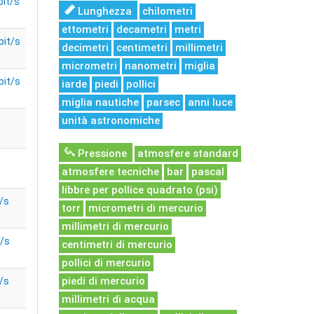
bit/s
Lunghezza
chilometri
ettometri
decametri
metri
bit/s
decimetri
centimetri
millimetri
micrometri
nanometri
miglia
bit/s
iarde
piedi
pollici
miglia nautiche
parsec
anni luce
unità astronomiche
Pressione
atmosfere standard
atmosfere tecniche
bar
pascal
libbre per pollice quadrato (psi)
/s
torr
micrometri di mercurio
millimetri di mercurio
t/s
centimetri di mercurio
pollici di mercurio
piedi di mercurio
/s
millimetri di acqua