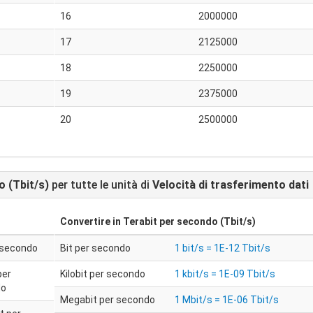
16
2000000
17
2125000
18
2250000
19
2375000
20
2500000
o (Tbit/s)
per tutte le unità di
Velocità di trasferimento dati
Convertire in
Terabit per secondo (Tbit/s)
r secondo
Bit per secondo
1 bit/s = 1E-12 Tbit/s
per
Kilobit per secondo
1 kbit/s = 1E-09 Tbit/s
do
Megabit per secondo
1 Mbit/s = 1E-06 Tbit/s