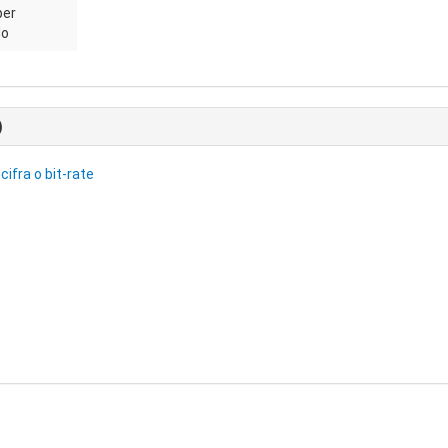
per
do
)
cifra o bit-rate