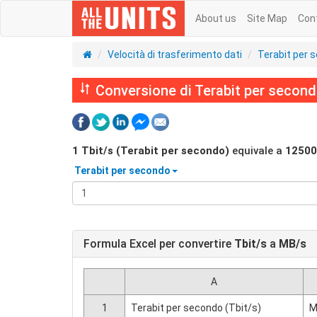
About us
Site Map
Con
Velocità di trasferimento dati
Terabit per 
Conversione di Terabit per second
1
Tbit/s (Terabit per secondo)
equivale a
12500
Terabit per secondo
Formula Excel per convertire
Tbit/s
a
MB/s
A
1
Terabit per secondo (Tbit/s)
M