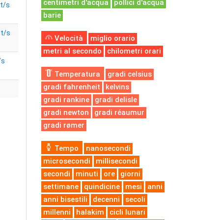
centimetri d'acqua
pollici d'acqua
t/s
barie
it/s
Velocità
miglio orario
metri al secondo
chilometri orari
/s
Temperatura
gradi celsius
gradi fahrenheit
kelvins
gradi rankine
gradi delisle
gradi newton
gradi réaumur
gradi rømer
Tempo
nanosecondi
microsecondi
millisecondi
secondi
minuti
ore
giorni
settimane
quindicine
mesi
anni
anni bisestili
decenni
secoli
millenni
halakim
cicli lunari