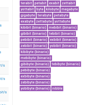
terabit
petabit
exabit
zettabit
yottabit
byte
kilobyte
megabyte
gigabyte
terabyte
petabyte
exabyte
zettabyte
yottabyte
s
kibibit (binario)
mebibit (binario)
gibibit (binario)
tebibit (binario)
pebibit (binario)
exbibit (binario)
zebibit (binario)
yobibit (binario)
kibibyte (binario)
s
mebibyte (binario)
gibibyte (binario)
tebibyte (binario)
it/s
pebibyte (binario)
exbibyte (binario)
it/s
zebibyte (binario)
yobibyte (binario)
nibble
bit/s