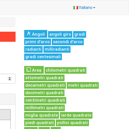
Italiano
Angoli
angoli giro
gradi
primi d’arco
secondi d’arco
radianti
milliradianti
gradi centesimali
Area
chilometri quadrati
ettometri quadrati
decametri quadrati
metri quadrati
decimetri quadrati
centimetri quadrati
millimetri quadrati
miglia quadrate
iarde quadrate
piedi quadrati
pollici quadrati