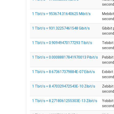
secondo
1 Tbit/s = 953674.31640625 Mibit/s
Mebibit
secondo
1 Tbit/s = 931.32257461548 Gibit/s
Gibibit 
secondo
1 Tbit/s = 0.90949470177293 Tibit/s
Tebibit
secondo
1 Tbit/s = 0.00088817841970013 Pibit/s
Pebibit
secondo
1 Tbit/s = 8.673617379884E-07 Eibit/s
Exbibit
secondo
1 Tbit/s = 8.470329472543E-10 Zibit/s
Zebibit
secondo
1 Tbit/s = 8.2718061255303E-13 Zibit/s
Yobibit
secondo