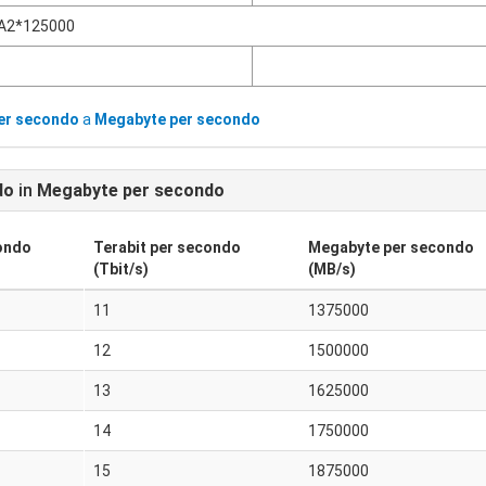
A2*125000
per secondo
a
Megabyte per secondo
do
in
Megabyte per secondo
ondo
Terabit per secondo
Megabyte per secondo
(Tbit/s)
(MB/s)
11
1375000
12
1500000
13
1625000
14
1750000
15
1875000