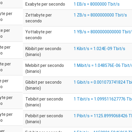
do
Exabyte per secondo
1 EB/s = 8000000 Tbit/s
te per
Zettabyte per
1 ZB/s = 8000000000 Tbit/s
do
secondo
te per
Yottabyte per
1 YB/s = 8000000000000 Tbit/
do
secondo
te per
Kibibit per secondo
1 Kibit/s = 1.024E-09 Tbit/s
do
(binario)
te per
Mebibit per secondo
1 Mibit/s = 1.048576E-06 Tbit/
do
(binario)
e per
Gibibit per secondo
1 Gibit/s = 0.001073741824 Tb
do
(binario)
yte per
Tebibit per secondo
1 Tibit/s = 1.099511627776 Tb
do
(binario)
yte per
Pebibit per secondo
1 Pibit/s = 1125.8999068426 T
do
(binario)
per