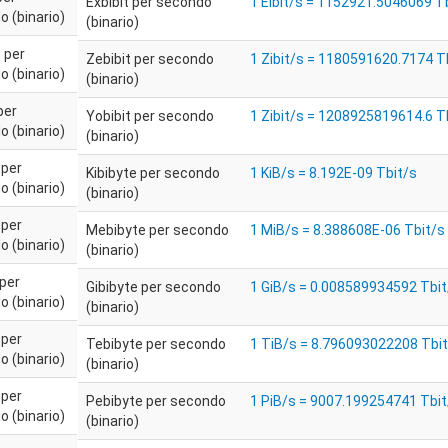
Exbibit per secondo
1 Eibit/s = 1152921.5046069 T
 (binario)
(binario)
 per
Zebibit per secondo
1 Zibit/s = 1180591620.7174 T
 (binario)
(binario)
per
Yobibit per secondo
1 Zibit/s = 1208925819614.6 T
 (binario)
(binario)
 per
Kibibyte per secondo
1 KiB/s = 8.192E-09 Tbit/s
 (binario)
(binario)
 per
Mebibyte per secondo
1 MiB/s = 8.388608E-06 Tbit/s
 (binario)
(binario)
 per
Gibibyte per secondo
1 GiB/s = 0.008589934592 Tbit
 (binario)
(binario)
 per
Tebibyte per secondo
1 TiB/s = 8.796093022208 Tbi
 (binario)
(binario)
 per
Pebibyte per secondo
1 PiB/s = 9007.199254741 Tbit
 (binario)
(binario)