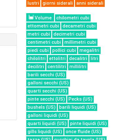
lustri
giorni siderali
anni siderali
Volume
chilometri cubi
ettometri cubi
decametri cubi
metri cubi
decimetri cubi
centimetri cubi
millimetri cubi
piedi cubi
pollici cubi
megalitri
chilolitri
ettolitri
decalitri
litri
decilitri
centilitri
millilitri
barili secchi (US)
galloni secchi (US)
quarti secchi (US)
pinte secchi (US)
Pecks (US)
bushels (US)
barili liquidi (US)
galloni liquidi (US)
quarti liquidi (US)
pinte liquidi (US)
gills liquidi (US)
once fluide (US)
tazze (US)
cucchiai da tavola (US)