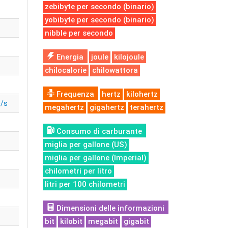
zebibyte per secondo (binario)
yobibyte per secondo (binario)
nibble per secondo
Energia
joule
kilojoule
chilocalorie
chilowattora
Frequenza
hertz
kilohertz
t/s
megahertz
gigahertz
terahertz
Consumo di carburante
miglia per gallone (US)
miglia per gallone (Imperial)
chilometri per litro
litri per 100 chilometri
Dimensioni delle informazioni
bit
kilobit
megabit
gigabit