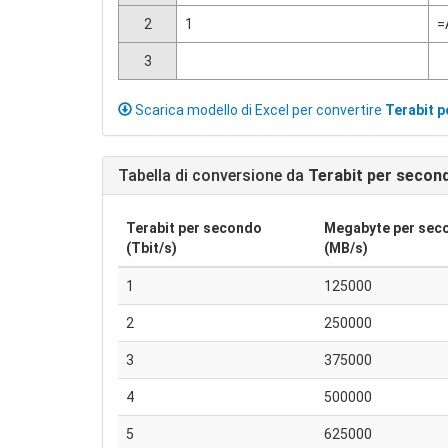
2
1
=
3
Scarica modello di Excel per convertire
Terabit 
Tabella di conversione da
Terabit per secon
Terabit per secondo
Megabyte per sec
(Tbit/s)
(MB/s)
1
125000
2
250000
3
375000
4
500000
5
625000