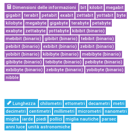
Dimensioni delle informazioni
bit
kilobit
megabit
gigabit
terabit
petabit
exabit
zettabit
yottabit
byte
kilobyte
megabyte
gigabyte
terabyte
petabyte
exabyte
zettabyte
yottabyte
kibibit (binario)
mebibit (binario)
gibibit (binario)
tebibit (binario)
pebibit (binario)
exbibit (binario)
zebibit (binario)
yobibit (binario)
kibibyte (binario)
mebibyte (binario)
gibibyte (binario)
tebibyte (binario)
pebibyte (binario)
exbibyte (binario)
zebibyte (binario)
yobibyte (binario)
nibble
Lunghezza
chilometri
ettometri
decametri
metri
decimetri
centimetri
millimetri
micrometri
nanometri
miglia
iarde
piedi
pollici
miglia nautiche
parsec
anni luce
unità astronomiche