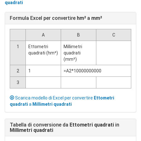
quadrati
Formula Excel per convertire
hm²
a
mm²
A
B
C
1
Ettometri
Millimetri
quadrati (hm²)
quadrati
(mm²)
2
1
=A2*10000000000
3
Scarica modello di Excel per convertire
Ettometri
quadrati
a
Millimetri quadrati
Tabella di conversione da
Ettometri quadrati
in
Millimetri quadrati