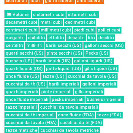
cicli lunari
lustri
giorni siderali
anni siderali
Volume
chilometri cubi
ettometri cubi
decametri cubi
metri cubi
decimetri cubi
centimetri cubi
millimetri cubi
piedi cubi
pollici cubi
megalitri
chilolitri
ettolitri
decalitri
litri
decilitri
centilitri
millilitri
barili secchi (US)
galloni secchi (US)
quarti secchi (US)
pinte secchi (US)
Pecks (US)
bushels (US)
barili liquidi (US)
galloni liquidi (US)
quarti liquidi (US)
pinte liquidi (US)
gills liquidi (US)
once fluide (US)
tazze (US)
cucchiai da tavola (US)
cucchiai da tè (US)
barili imperiali
galloni imperiali
quarti imperiali
pinte imperiali
gills imperiali
once fluide imperiali
pecks imperiali
bushels imperiali
tazze imperiali
cucchiai da tavola imperiali
cucchiai da tè imperiali
once fluide (FDA)
tazze (FDA)
cucchiai da tavola (FDA)
cucchiai da tè (FDA)
tazze metriche
cucchiai da tavola metriche