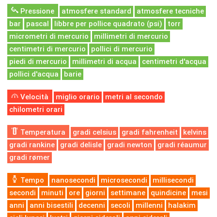
Pressione
atmosfere standard
atmosfere tecniche
bar
pascal
libbre per pollice quadrato (psi)
torr
micrometri di mercurio
millimetri di mercurio
centimetri di mercurio
pollici di mercurio
piedi di mercurio
millimetri di acqua
centimetri d'acqua
pollici d'acqua
barie
Velocità
miglio orario
metri al secondo
chilometri orari
Temperatura
gradi celsius
gradi fahrenheit
kelvins
gradi rankine
gradi delisle
gradi newton
gradi réaumur
gradi rømer
Tempo
nanosecondi
microsecondi
millisecondi
secondi
minuti
ore
giorni
settimane
quindicine
mesi
anni
anni bisestili
decenni
secoli
millenni
halakim