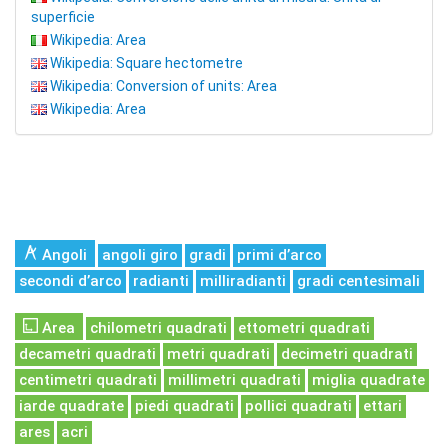
superficie
Wikipedia: Area
Wikipedia: Square hectometre
Wikipedia: Conversion of units: Area
Wikipedia: Area
Angoli
angoli giro
gradi
primi d’arco
secondi d’arco
radianti
milliradianti
gradi centesimali
Area
chilometri quadrati
ettometri quadrati
decametri quadrati
metri quadrati
decimetri quadrati
centimetri quadrati
millimetri quadrati
miglia quadrate
iarde quadrate
piedi quadrati
pollici quadrati
ettari
ares
acri