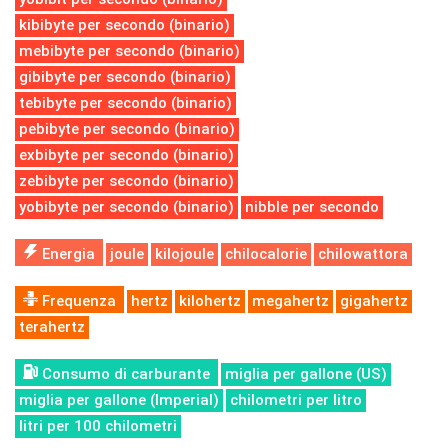
kibibyte per secondo (binario)
mebibyte per secondo (binario)
gibibyte per secondo (binario)
tebibyte per secondo (binario)
pebibyte per secondo (binario)
exbibyte per secondo (binario)
zebibyte per secondo (binario)
yobibyte per secondo (binario)
nibble per secondo
Energia
joule
kilojoule
chilocalorie
chilowattora
Frequenza
hertz
kilohertz
megahertz
gigahertz
terahertz
Consumo di carburante
miglia per gallone (US)
miglia per gallone (Imperial)
chilometri per litro
litri per 100 chilometri