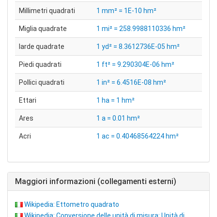
Millimetri quadrati
1 mm² = 1E-10 hm²
Miglia quadrate
1 mi² = 258.9988110336 hm²
Iarde quadrate
1 yd² = 8.3612736E-05 hm²
Piedi quadrati
1 ft² = 9.290304E-06 hm²
Pollici quadrati
1 in² = 6.4516E-08 hm²
Ettari
1 ha = 1 hm²
Ares
1 a = 0.01 hm²
Acri
1 ac = 0.40468564224 hm²
Maggiori informazioni (collegamenti esterni)
Wikipedia: Ettometro quadrato
Wikipedia: Conversione delle unità di misura: Unità di