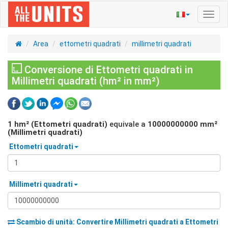
Navig
Toggl
Area
ettometri quadrati
millimetri quadrati
Conversione di Ettometri quadrati in
Millimetri quadrati (hm² in mm²)
1
hm² (Ettometri quadrati)
equivale a
10000000000
mm²
(Millimetri quadrati)
Ettometri quadrati
Millimetri quadrati
Scambio di unità: Convertire
Millimetri quadrati
a
Ettometri