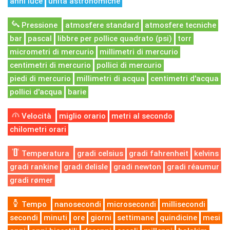
anni luce
unità astronomiche
Pressione
atmosfere standard
atmosfere tecniche
bar
pascal
libbre per pollice quadrato (psi)
torr
micrometri di mercurio
millimetri di mercurio
centimetri di mercurio
pollici di mercurio
piedi di mercurio
millimetri di acqua
centimetri d'acqua
pollici d'acqua
barie
Velocità
miglio orario
metri al secondo
chilometri orari
Temperatura
gradi celsius
gradi fahrenheit
kelvins
gradi rankine
gradi delisle
gradi newton
gradi réaumur
gradi rømer
Tempo
nanosecondi
microsecondi
millisecondi
secondi
minuti
ore
giorni
settimane
quindicine
mesi