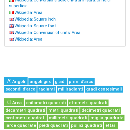
Wikipedia: Conversione delle unità di misura: Unità di
superficie
Wikipedia: Area
Wikipedia: Square inch
Wikipedia: Square foot
Wikipedia: Conversion of units: Area
Wikipedia: Area
Angoli
angoli giro
gradi
primi d’arco
secondi d’arco
radianti
milliradianti
gradi centesimali
Area
chilometri quadrati
ettometri quadrati
decametri quadrati
metri quadrati
decimetri quadrati
centimetri quadrati
millimetri quadrati
miglia quadrate
iarde quadrate
piedi quadrati
pollici quadrati
ettari