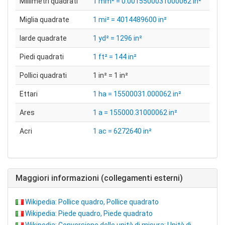
Millimetri quadrati
1 mm² = 0.0015500031000062 in²
Miglia quadrate
1 mi² = 4014489600 in²
Iarde quadrate
1 yd² = 1296 in²
Piedi quadrati
1 ft² = 144 in²
Pollici quadrati
1 in² = 1 in²
Ettari
1 ha = 15500031.000062 in²
Ares
1 a = 155000.31000062 in²
Acri
1 ac = 6272640 in²
Maggiori informazioni (collegamenti esterni)
Wikipedia: Pollice quadro, Pollice quadrato
Wikipedia: Piede quadro, Piede quadrato