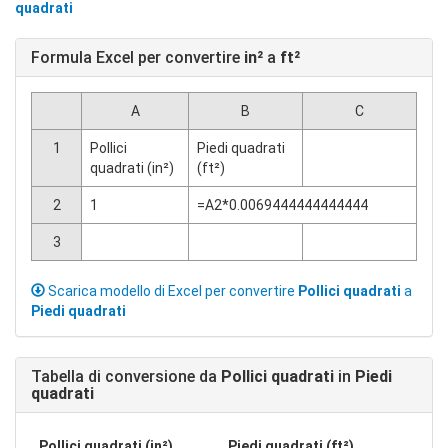
quadrati
Formula Excel per convertire
in²
a
ft²
A
B
C
1
Pollici
Piedi quadrati
quadrati (in²)
(ft²)
2
1
=A2*0.0069444444444444
3
Scarica modello di Excel per convertire
Pollici quadrati
a
Piedi quadrati
Tabella di conversione da
Pollici quadrati
in
Piedi
quadrati
Pollici quadrati (in²)
Piedi quadrati (ft²)