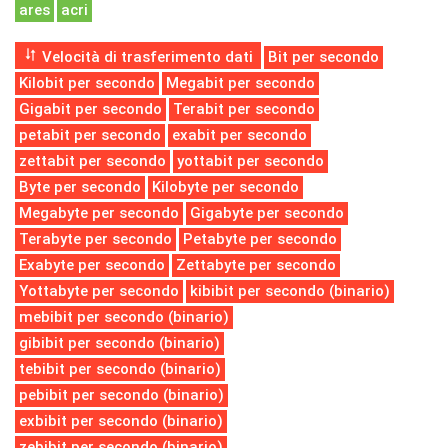
ares
acri
Velocità di trasferimento dati
Bit per secondo
Kilobit per secondo
Megabit per secondo
Gigabit per secondo
Terabit per secondo
petabit per secondo
exabit per secondo
zettabit per secondo
yottabit per secondo
Byte per secondo
Kilobyte per secondo
Megabyte per secondo
Gigabyte per secondo
Terabyte per secondo
Petabyte per secondo
Exabyte per secondo
Zettabyte per secondo
Yottabyte per secondo
kibibit per secondo (binario)
mebibit per secondo (binario)
gibibit per secondo (binario)
tebibit per secondo (binario)
pebibit per secondo (binario)
exbibit per secondo (binario)
zebibit per secondo (binario)