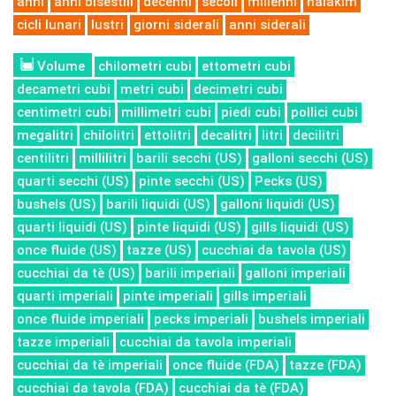
anni
anni bisestili
decenni
secoli
millenni
halakim
cicli lunari
lustri
giorni siderali
anni siderali
Volume
chilometri cubi
ettometri cubi
decametri cubi
metri cubi
decimetri cubi
centimetri cubi
millimetri cubi
piedi cubi
pollici cubi
megalitri
chilolitri
ettolitri
decalitri
litri
decilitri
centilitri
millilitri
barili secchi (US)
galloni secchi (US)
quarti secchi (US)
pinte secchi (US)
Pecks (US)
bushels (US)
barili liquidi (US)
galloni liquidi (US)
quarti liquidi (US)
pinte liquidi (US)
gills liquidi (US)
once fluide (US)
tazze (US)
cucchiai da tavola (US)
cucchiai da tè (US)
barili imperiali
galloni imperiali
quarti imperiali
pinte imperiali
gills imperiali
once fluide imperiali
pecks imperiali
bushels imperiali
tazze imperiali
cucchiai da tavola imperiali
cucchiai da tè imperiali
once fluide (FDA)
tazze (FDA)
cucchiai da tavola (FDA)
cucchiai da tè (FDA)