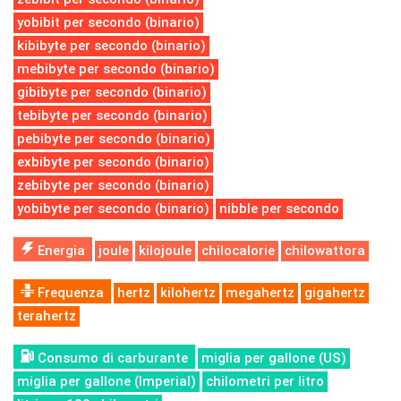
yobibit per secondo (binario)
kibibyte per secondo (binario)
mebibyte per secondo (binario)
gibibyte per secondo (binario)
tebibyte per secondo (binario)
pebibyte per secondo (binario)
exbibyte per secondo (binario)
zebibyte per secondo (binario)
yobibyte per secondo (binario)
nibble per secondo
Energia
joule
kilojoule
chilocalorie
chilowattora
Frequenza
hertz
kilohertz
megahertz
gigahertz
terahertz
Consumo di carburante
miglia per gallone (US)
miglia per gallone (Imperial)
chilometri per litro