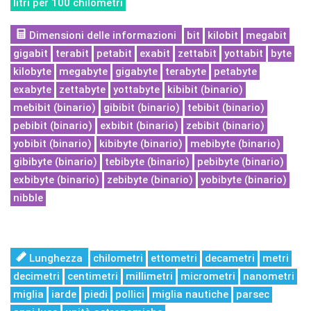
litri per 100 chilometri
Dimensioni delle informazioni
bit
kilobit
megabit
gigabit
terabit
petabit
exabit
zettabit
yottabit
byte
kilobyte
megabyte
gigabyte
terabyte
petabyte
exabyte
zettabyte
yottabyte
kibibit (binario)
mebibit (binario)
gibibit (binario)
tebibit (binario)
pebibit (binario)
exbibit (binario)
zebibit (binario)
yobibit (binario)
kibibyte (binario)
mebibyte (binario)
gibibyte (binario)
tebibyte (binario)
pebibyte (binario)
exbibyte (binario)
zebibyte (binario)
yobibyte (binario)
nibble
Lunghezza
chilometri
ettometri
decametri
metri
decimetri
centimetri
millimetri
micrometri
nanometri
miglia
iarde
piedi
pollici
miglia nautiche
parsec