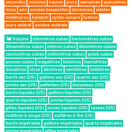
secondes
minutes
heures
jours
semaines
quinzaines
mois
ans
années bissextiles
décennies
siècles
millénaires
halakim
cycles lunaire
lustres
jours sidéral
années sidérale
Volume
kilomètres cubes
hectomètres cubes
décamètres cubes
mètres cubes
décimètres cubes
centimètres cubes
millimètres cubes
pieds cubes
pouces cubes
mégalitres
kilolitres
hectolitres
décalitres
litres
décilitres
centilitres
millilitres
barils sec (US)
gallons sec (US)
quarts sec (US)
pintes sec (US)
pelletées (US)
boisseaux (US)
barils liquides (US)
gallons liquides (US)
quarts liquides (US)
pintes liquides (US)
gilles liquides (US)
onces liquides (US)
tasses (US)
cuillères à soupe (US)
cuillères à thé (US)
barils impériales
gallons impériales
quarts impériales
pintes impériales
gilles impériales