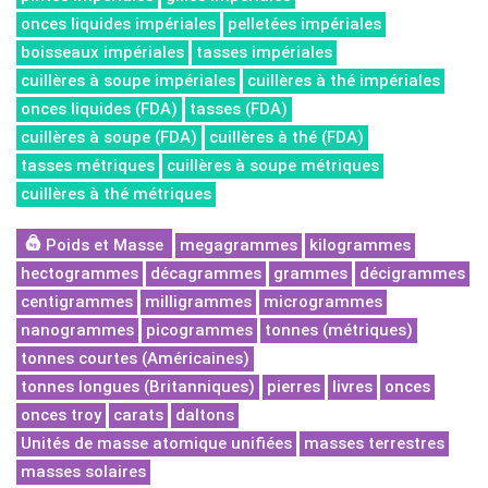
onces liquides impériales
pelletées impériales
boisseaux impériales
tasses impériales
cuillères à soupe impériales
cuillères à thé impériales
onces liquides (FDA)
tasses (FDA)
cuillères à soupe (FDA)
cuillères à thé (FDA)
tasses métriques
cuillères à soupe métriques
cuillères à thé métriques
Poids et Masse
megagrammes
kilogrammes
hectogrammes
décagrammes
grammes
décigrammes
centigrammes
milligrammes
microgrammes
nanogrammes
picogrammes
tonnes (métriques)
tonnes courtes (Américaines)
tonnes longues (Britanniques)
pierres
livres
onces
onces troy
carats
daltons
Unités de masse atomique unifiées
masses terrestres
masses solaires