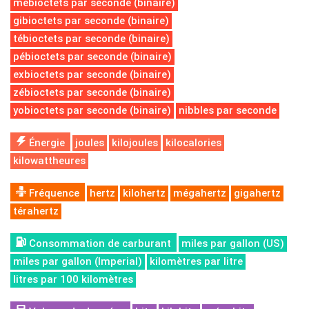
mébioctets par seconde (binaire)
gibioctets par seconde (binaire)
tébioctets par seconde (binaire)
pébioctets par seconde (binaire)
exbioctets par seconde (binaire)
zébioctets par seconde (binaire)
yobioctets par seconde (binaire)
nibbles par seconde
Énergie
joules
kilojoules
kilocalories
kilowattheures
Fréquence
hertz
kilohertz
mégahertz
gigahertz
térahertz
Consommation de carburant
miles par gallon (US)
miles par gallon (Imperial)
kilomètres par litre
litres par 100 kilomètres