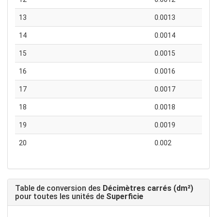
13
0.0013
14
0.0014
15
0.0015
16
0.0016
17
0.0017
18
0.0018
19
0.0019
20
0.002
Table de conversion des
Décimètres carrés (dm²)
pour toutes les unités de
Superficie