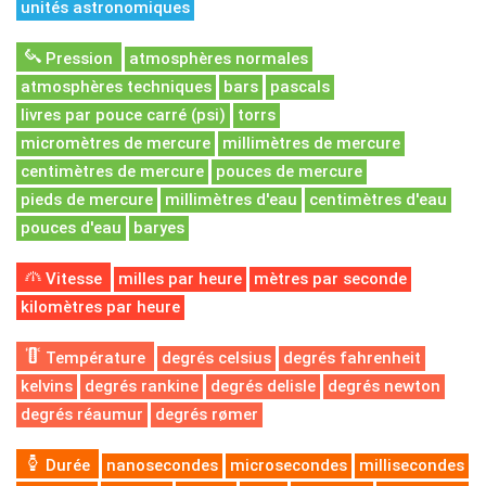
unités astronomiques
Pression
atmosphères normales
atmosphères techniques
bars
pascals
livres par pouce carré (psi)
torrs
micromètres de mercure
millimètres de mercure
centimètres de mercure
pouces de mercure
pieds de mercure
millimètres d'eau
centimètres d'eau
pouces d'eau
baryes
Vitesse
milles par heure
mètres par seconde
kilomètres par heure
Température
degrés celsius
degrés fahrenheit
kelvins
degrés rankine
degrés delisle
degrés newton
degrés réaumur
degrés rømer
Durée
nanosecondes
microsecondes
millisecondes