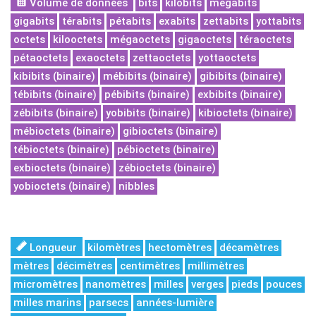
Volume de données
bits
kilobits
mégabits
gigabits
térabits
pétabits
exabits
zettabits
yottabits
octets
kilooctets
mégaoctets
gigaoctets
téraoctets
pétaoctets
exaoctets
zettaoctets
yottaoctets
kibibits (binaire)
mébibits (binaire)
gibibits (binaire)
tébibits (binaire)
pébibits (binaire)
exbibits (binaire)
zébibits (binaire)
yobibits (binaire)
kibioctets (binaire)
mébioctets (binaire)
gibioctets (binaire)
tébioctets (binaire)
pébioctets (binaire)
exbioctets (binaire)
zébioctets (binaire)
yobioctets (binaire)
nibbles
Longueur
kilomètres
hectomètres
décamètres
mètres
décimètres
centimètres
millimètres
micromètres
nanomètres
milles
verges
pieds
pouces
milles marins
parsecs
années-lumière