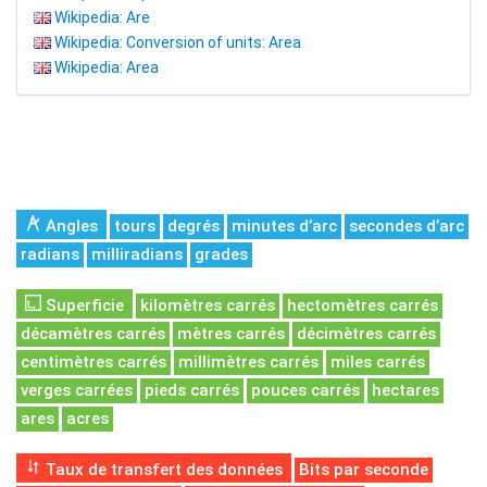
Wikipedia: Are
Wikipedia: Conversion of units: Area
Wikipedia: Area
Angles
tours
degrés
minutes d’arc
secondes d’arc
radians
milliradians
grades
Superficie
kilomètres carrés
hectomètres carrés
décamètres carrés
mètres carrés
décimètres carrés
centimètres carrés
millimètres carrés
miles carrés
verges carrées
pieds carrés
pouces carrés
hectares
ares
acres
Taux de transfert des données
Bits par seconde