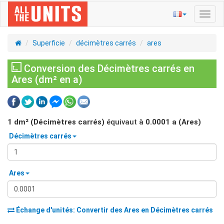
Bascu
la
navig
Superficie
décimètres carrés
ares
Conversion des Décimètres carrés en
Ares (dm² en a)
1
dm² (Décimètres carrés)
équivaut à
0.0001
a (Ares)
Décimètres carrés
Ares
Échange d'unités: Convertir des
Ares
en
Décimètres carrés