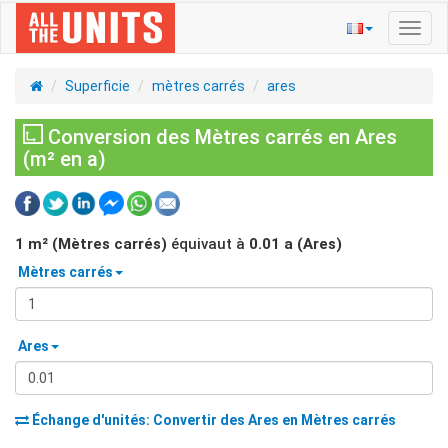
Bascu
la
navig
Superficie
mètres carrés
ares
Conversion des Mètres carrés en Ares
(m² en a)
1
m² (Mètres carrés)
équivaut à
0.01
a (Ares)
Mètres carrés
Ares
Échange d'unités: Convertir des
Ares
en
Mètres carrés