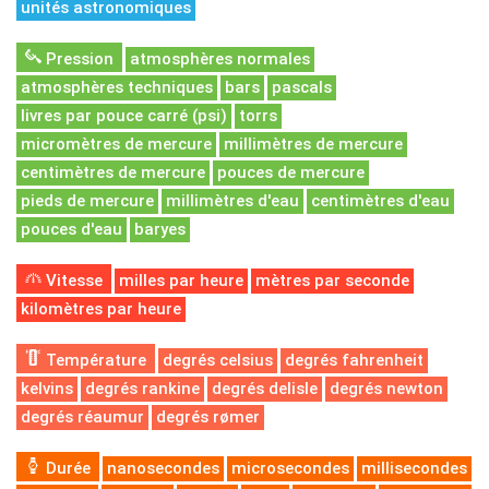
unités astronomiques
Pression
atmosphères normales
atmosphères techniques
bars
pascals
livres par pouce carré (psi)
torrs
micromètres de mercure
millimètres de mercure
centimètres de mercure
pouces de mercure
pieds de mercure
millimètres d'eau
centimètres d'eau
pouces d'eau
baryes
Vitesse
milles par heure
mètres par seconde
kilomètres par heure
Température
degrés celsius
degrés fahrenheit
kelvins
degrés rankine
degrés delisle
degrés newton
degrés réaumur
degrés rømer
Durée
nanosecondes
microsecondes
millisecondes