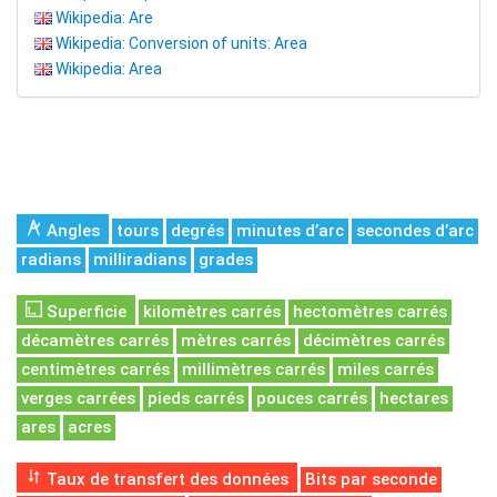
Wikipedia: Are
Wikipedia: Conversion of units: Area
Wikipedia: Area
Angles
tours
degrés
minutes d’arc
secondes d’arc
radians
milliradians
grades
Superficie
kilomètres carrés
hectomètres carrés
décamètres carrés
mètres carrés
décimètres carrés
centimètres carrés
millimètres carrés
miles carrés
verges carrées
pieds carrés
pouces carrés
hectares
ares
acres
Taux de transfert des données
Bits par seconde