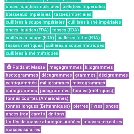
onces liquides impériales
pelletées impériales
boisseaux impériales
tasses impériales
cuillères à soupe impériales
cuillères à thé impériales
onces liquides (FDA)
tasses (FDA)
cuillères à soupe (FDA)
cuillères à thé (FDA)
tasses métriques
cuillères à soupe métriques
cuillères à thé métriques
Poids et Masse
megagrammes
kilogrammes
hectogrammes
décagrammes
grammes
décigrammes
centigrammes
milligrammes
microgrammes
nanogrammes
picogrammes
tonnes (métriques)
tonnes courtes (Américaines)
tonnes longues (Britanniques)
pierres
livres
onces
onces troy
carats
daltons
Unités de masse atomique unifiées
masses terrestres
masses solaires