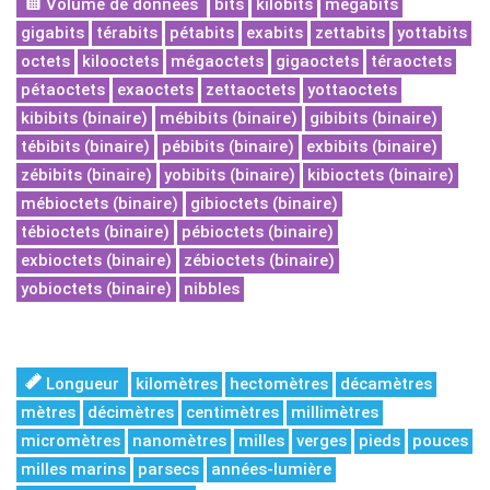
Volume de données
bits
kilobits
mégabits
gigabits
térabits
pétabits
exabits
zettabits
yottabits
octets
kilooctets
mégaoctets
gigaoctets
téraoctets
pétaoctets
exaoctets
zettaoctets
yottaoctets
kibibits (binaire)
mébibits (binaire)
gibibits (binaire)
tébibits (binaire)
pébibits (binaire)
exbibits (binaire)
zébibits (binaire)
yobibits (binaire)
kibioctets (binaire)
mébioctets (binaire)
gibioctets (binaire)
tébioctets (binaire)
pébioctets (binaire)
exbioctets (binaire)
zébioctets (binaire)
yobioctets (binaire)
nibbles
Longueur
kilomètres
hectomètres
décamètres
mètres
décimètres
centimètres
millimètres
micromètres
nanomètres
milles
verges
pieds
pouces
milles marins
parsecs
années-lumière