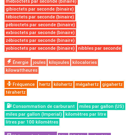
mébioctets par seconde (binaire)
gibioctets par seconde (binaire)
tébioctets par seconde (binaire)
pébioctets par seconde (binaire)
exbioctets par seconde (binaire)
zébioctets par seconde (binaire)
yobioctets par seconde (binaire)
nibbles par seconde
Énergie
joules
kilojoules
kilocalories
kilowattheures
Fréquence
hertz
kilohertz
mégahertz
gigahertz
térahertz
Consommation de carburant
miles par gallon (US)
miles par gallon (Imperial)
kilomètres par litre
litres par 100 kilomètres