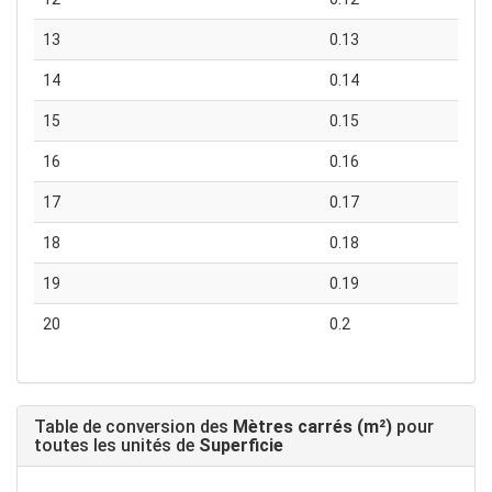
13
0.13
14
0.14
15
0.15
16
0.16
17
0.17
18
0.18
19
0.19
20
0.2
Table de conversion des
Mètres carrés (m²)
pour
toutes les unités de
Superficie