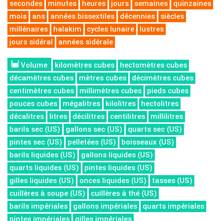
secondes
minutes
heures
jours
semaines
quinzaines
mois
ans
années bissextiles
décennies
siècles
millénaires
halakim
cycles lunaire
lustres
jours sidéral
années sidérale
Volume
kilomètres cubes
hectomètres cubes
décamètres cubes
mètres cubes
décimètres cubes
centimètres cubes
millimètres cubes
pieds cubes
pouces cubes
mégalitres
kilolitres
hectolitres
décalitres
litres
décilitres
centilitres
millilitres
barils sec (US)
gallons sec (US)
quarts sec (US)
pintes sec (US)
pelletées (US)
boisseaux (US)
barils liquides (US)
gallons liquides (US)
quarts liquides (US)
pintes liquides (US)
gilles liquides (US)
onces liquides (US)
tasses (US)
cuillères à soupe (US)
cuillères à thé (US)
barils impériales
gallons impériales
quarts impériales
pintes impériales
gilles impériales