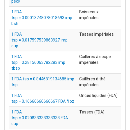
peck
1 FDA
Boisseaux
tsp = 0.00013748078018693 imp
impériales
bsh
1 FDA
Tasses impériales
tsp = 0.017597539863927 imp
cup
1 FDA
Cuillères à soupe
tsp = 0.28156063782283 imp
impériales
tbsp
1 FDA tsp = 0.8446819134685 imp
Cuillères à thé
tsp
impériales
1 FDA
Onces liquides (FDA)
tsp = 0.16666666666667 FDA fl oz
1 FDA
Tasses (FDA)
tsp = 0.020833333333333 FDA
cup