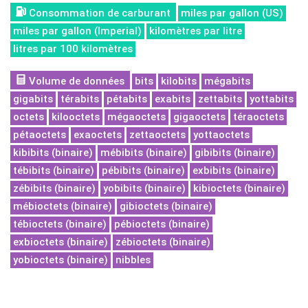
Consommation de carburant
miles par gallon (US)
miles par gallon (Imperial)
kilomètres par litre
litres par 100 kilomètres
Volume de données
bits
kilobits
mégabits
gigabits
térabits
pétabits
exabits
zettabits
yottabits
octets
kilooctets
mégaoctets
gigaoctets
téraoctets
pétaoctets
exaoctets
zettaoctets
yottaoctets
kibibits (binaire)
mébibits (binaire)
gibibits (binaire)
tébibits (binaire)
pébibits (binaire)
exbibits (binaire)
zébibits (binaire)
yobibits (binaire)
kibioctets (binaire)
mébioctets (binaire)
gibioctets (binaire)
tébioctets (binaire)
pébioctets (binaire)
exbioctets (binaire)
zébioctets (binaire)
yobioctets (binaire)
nibbles