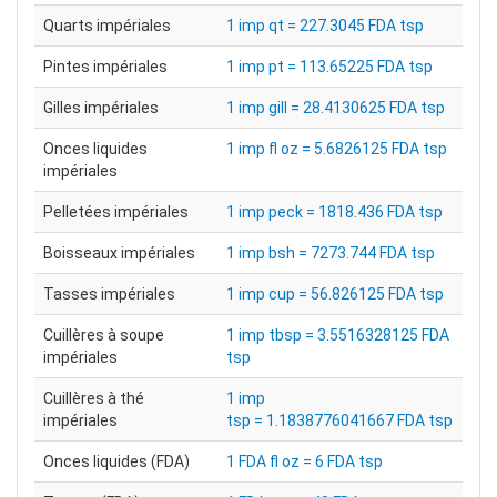
Quarts impériales
1 imp qt = 227.3045 FDA tsp
Pintes impériales
1 imp pt = 113.65225 FDA tsp
Gilles impériales
1 imp gill = 28.4130625 FDA tsp
Onces liquides
1 imp fl oz = 5.6826125 FDA tsp
impériales
Pelletées impériales
1 imp peck = 1818.436 FDA tsp
Boisseaux impériales
1 imp bsh = 7273.744 FDA tsp
Tasses impériales
1 imp cup = 56.826125 FDA tsp
Cuillères à soupe
1 imp tbsp = 3.5516328125 FDA
impériales
tsp
Cuillères à thé
1 imp
impériales
tsp = 1.1838776041667 FDA tsp
Onces liquides (FDA)
1 FDA fl oz = 6 FDA tsp