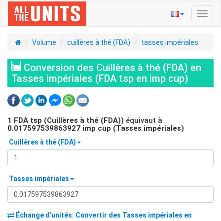
Bascu
la
navig
Volume
cuillères à thé (FDA)
tasses impériales
Conversion des Cuillères à thé (FDA) en
Tasses impériales (FDA tsp en imp cup)
1
FDA tsp (Cuillères à thé (FDA))
équivaut à
0.017597539863927
imp cup (Tasses impériales)
Cuillères à thé (FDA)
Tasses impériales
Échange d'unités: Convertir des
Tasses impériales
en