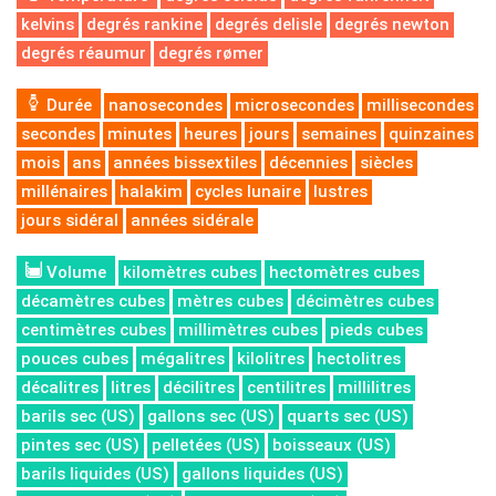
kelvins
degrés rankine
degrés delisle
degrés newton
degrés réaumur
degrés rømer
Durée
nanosecondes
microsecondes
millisecondes
secondes
minutes
heures
jours
semaines
quinzaines
mois
ans
années bissextiles
décennies
siècles
millénaires
halakim
cycles lunaire
lustres
jours sidéral
années sidérale
Volume
kilomètres cubes
hectomètres cubes
décamètres cubes
mètres cubes
décimètres cubes
centimètres cubes
millimètres cubes
pieds cubes
pouces cubes
mégalitres
kilolitres
hectolitres
décalitres
litres
décilitres
centilitres
millilitres
barils sec (US)
gallons sec (US)
quarts sec (US)
pintes sec (US)
pelletées (US)
boisseaux (US)
barils liquides (US)
gallons liquides (US)