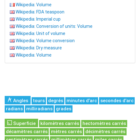
Wikipedia: Volume
Wikipedia: FDA teaspoon
Wikipedia: Imperial cup
Wikipedia: Conversion of units: Volume
Wikipedia: Unit of volume
Wikipedia: Volume conversion
Wikipedia: Dry measure
Wikipedia: Volume
Angles
tours
degrés
minutes d’arc
secondes d’arc
radians
milliradians
grades
Superficie
kilomètres carrés
hectomètres carrés
décamètres carrés
mètres carrés
décimètres carrés
centimètres carrés
millimètres carrés
miles carrés