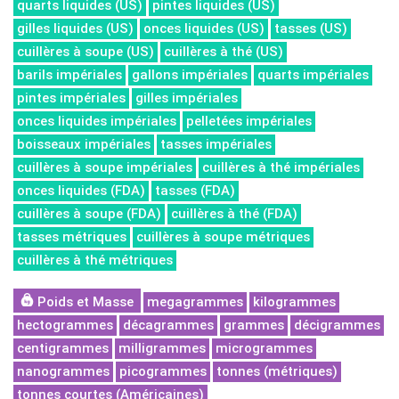
quarts liquides (US)
pintes liquides (US)
gilles liquides (US)
onces liquides (US)
tasses (US)
cuillères à soupe (US)
cuillères à thé (US)
barils impériales
gallons impériales
quarts impériales
pintes impériales
gilles impériales
onces liquides impériales
pelletées impériales
boisseaux impériales
tasses impériales
cuillères à soupe impériales
cuillères à thé impériales
onces liquides (FDA)
tasses (FDA)
cuillères à soupe (FDA)
cuillères à thé (FDA)
tasses métriques
cuillères à soupe métriques
cuillères à thé métriques
Poids et Masse
megagrammes
kilogrammes
hectogrammes
décagrammes
grammes
décigrammes
centigrammes
milligrammes
microgrammes
nanogrammes
picogrammes
tonnes (métriques)
tonnes courtes (Américaines)