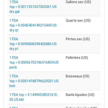
1 FDA
Gallons sec (US)
tsp = 0.0011351037303361 US
dry gal
1 FDA
Quarts sec (US)
tsp = 0.0045404149213443 US
dry qt
1 FDA
Pintes sec (US)
tsp = 0.0090808298426886 US
dry pt
1 FDA
Pelletées (US)
tsp = 0.00056755186516804 US
peck
1 FDA
Boisseaux (US)
tsp = 0.00014188796629201 US
bsh
1 FDA tsp = 3.1449053852161E-
Barils liquides (US)
05 US bbl