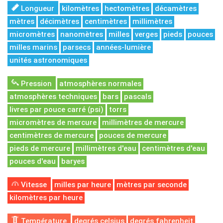
Longueur
kilomètres
hectomètres
décamètres
mètres
décimètres
centimètres
millimètres
micromètres
nanomètres
milles
verges
pieds
pouces
milles marins
parsecs
années-lumière
unités astronomiques
Pression
atmosphères normales
atmosphères techniques
bars
pascals
livres par pouce carré (psi)
torrs
micromètres de mercure
millimètres de mercure
centimètres de mercure
pouces de mercure
pieds de mercure
millimètres d'eau
centimètres d'eau
pouces d'eau
baryes
Vitesse
milles par heure
mètres par seconde
kilomètres par heure
Température
degrés celsius
degrés fahrenheit