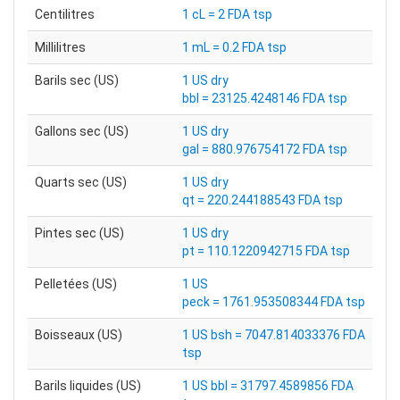
Centilitres
1 cL = 2 FDA tsp
Millilitres
1 mL = 0.2 FDA tsp
Barils sec (US)
1 US dry
bbl = 23125.4248146 FDA tsp
Gallons sec (US)
1 US dry
gal = 880.976754172 FDA tsp
Quarts sec (US)
1 US dry
qt = 220.244188543 FDA tsp
Pintes sec (US)
1 US dry
pt = 110.1220942715 FDA tsp
Pelletées (US)
1 US
peck = 1761.953508344 FDA tsp
Boisseaux (US)
1 US bsh = 7047.814033376 FDA
tsp
Barils liquides (US)
1 US bbl = 31797.4589856 FDA