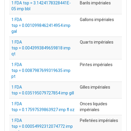
1 FDA tsp = 3.1424178328441E-
Barils impériales
05 imp bbl
1 FDA
Gallons impériales
tsp = 0.0010998462414954 imp
gal
1 FDA
Quarts impériales
tsp = 0.0043993849659818 imp
qt
1 FDA
Pintes impériales
tsp = 0.0087987699319635 imp
pt
1 FDA
Gilles impériales
tsp = 0.035195079727854 imp gill
1 FDA
Onces liquides
tsp = 0.17597539863927 imp fl oz
impériales
1 FDA
Pelletées impériales
tsp = 0.00054992312074772 imp