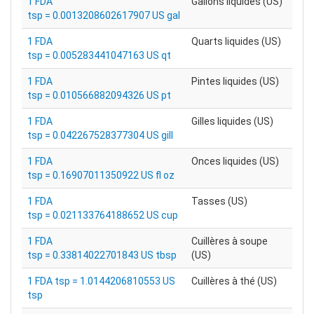
1 FDA
Gallons liquides (US)
tsp = 0.0013208602617907 US gal
1 FDA
Quarts liquides (US)
tsp = 0.005283441047163 US qt
1 FDA
Pintes liquides (US)
tsp = 0.010566882094326 US pt
1 FDA
Gilles liquides (US)
tsp = 0.042267528377304 US gill
1 FDA
Onces liquides (US)
tsp = 0.16907011350922 US fl oz
1 FDA
Tasses (US)
tsp = 0.021133764188652 US cup
1 FDA
Cuillères à soupe
tsp = 0.33814022701843 US tbsp
(US)
1 FDA tsp = 1.0144206810553 US
Cuillères à thé (US)
tsp