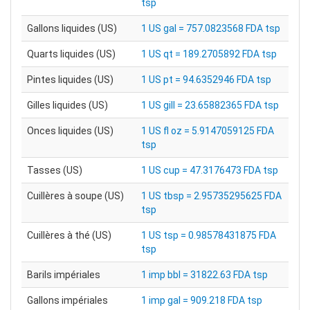
tsp
Gallons liquides (US)
1 US gal = 757.0823568 FDA tsp
Quarts liquides (US)
1 US qt = 189.2705892 FDA tsp
Pintes liquides (US)
1 US pt = 94.6352946 FDA tsp
Gilles liquides (US)
1 US gill = 23.65882365 FDA tsp
Onces liquides (US)
1 US fl oz = 5.9147059125 FDA
tsp
Tasses (US)
1 US cup = 47.3176473 FDA tsp
Cuillères à soupe (US)
1 US tbsp = 2.95735295625 FDA
tsp
Cuillères à thé (US)
1 US tsp = 0.98578431875 FDA
tsp
Barils impériales
1 imp bbl = 31822.63 FDA tsp
Gallons impériales
1 imp gal = 909.218 FDA tsp