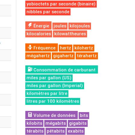
yobioctets par seconde (binaire)
nibbles par seconde
Énergie
joules
kilojoules
kilocalories
kilowattheures
³
Fréquence
hertz
kilohertz
mégahertz
gigahertz
térahertz
Consommation de carburant
miles par gallon (US)
miles par gallon (Imperial)
kilomètres par litre
litres par 100 kilomètres
Volume de données
bits
kilobits
mégabits
gigabits
térabits
pétabits
exabits