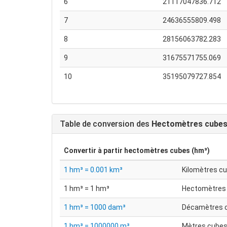
6
21117047836.712
7
24636555809.498
8
28156063782.283
9
31675571755.069
10
35195079727.854
Table de conversion des
Hectomètres cubes
Convertir à partir
hectomètres cubes (hm³)
1 hm³ = 0.001 km³
Kilomètres c
1 hm³ = 1 hm³
Hectomètres
1 hm³ = 1000 dam³
Décamètres 
1 hm³ = 1000000 m³
Mètres cube