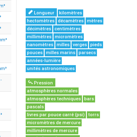
hm³
Longueur
kilomètres
³
hectomètres
décamètres
mètres
³
décimètres
centimètres
millimètres
micromètres
 hm³
nanomètres
milles
verges
pieds
pouces
milles marins
parsecs
années-lumière
unités astronomiques
 hm³
-
Pression
atmosphères normales
atmosphères techniques
bars
pascals
livres par pouce carré (psi)
torrs
³
micromètres de mercure
millimètres de mercure