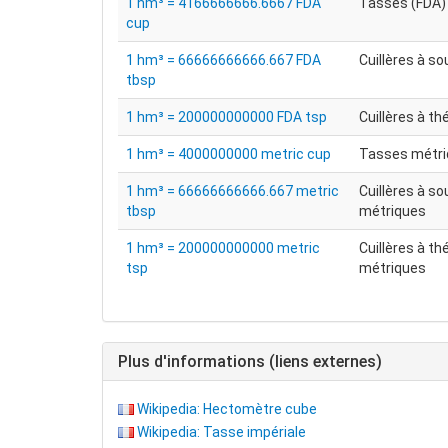
1 hm³ = 4166666666.6667 FDA
Tasses (FDA)
cup
1 hm³ = 66666666666.667 FDA
Cuillères à s
tbsp
1 hm³ = 200000000000 FDA tsp
Cuillères à th
1 hm³ = 4000000000 metric cup
Tasses métr
1 hm³ = 66666666666.667 metric
Cuillères à s
tbsp
métriques
1 hm³ = 200000000000 metric
Cuillères à th
tsp
métriques
Plus d'informations (liens externes)
Wikipedia: Hectomètre cube
Wikipedia: Tasse impériale