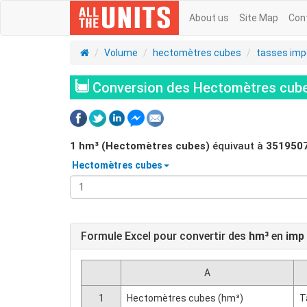
About us
Site Map
Con
Volume
hectomètres cubes
tasses imp
Conversion des Hectomètres cubes
1
hm³ (Hectomètres cubes)
équivaut à
351950
Hectomètres cubes
Formule Excel pour convertir des
hm³
en
imp
A
1
Hectomètres cubes (hm³)
T