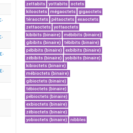
zettabits
yottabits
octets
kilooctets
mégaoctets
gigaoctets
téraoctets
pétaoctets
exaoctets
E-
zettaoctets
yottaoctets
kibibits (binaire)
mébibits (binaire)
E-
gibibits (binaire)
tébibits (binaire)
pébibits (binaire)
exbibits (binaire)
E-
zébibits (binaire)
yobibits (binaire)
kibioctets (binaire)
E-
mébioctets (binaire)
gibioctets (binaire)
tébioctets (binaire)
pébioctets (binaire)
exbioctets (binaire)
zébioctets (binaire)
yobioctets (binaire)
nibbles