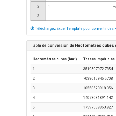
2
1
=
3
Téléchargez Excel Template pour convertir des
Table de conversion de
Hectomètres cubes
Hectomètres cubes (hm³)
Tasses impériales 
1
3519507972.7854
2
7039015945.5708
3
10558523918.356
4
14078031891.142
5
17597539863.927