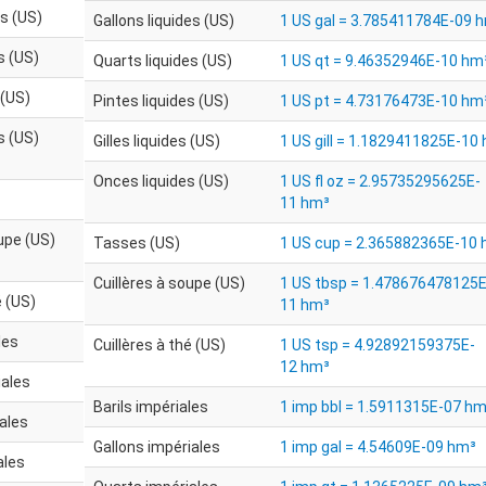
es (US)
Gallons liquides (US)
1 US gal = 3.785411784E-09 
s (US)
Quarts liquides (US)
1 US qt = 9.46352946E-10 hm
 (US)
Pintes liquides (US)
1 US pt = 4.73176473E-10 hm
s (US)
Gilles liquides (US)
1 US gill = 1.1829411825E-10
Onces liquides (US)
1 US fl oz = 2.95735295625E-
11 hm³
oupe (US)
Tasses (US)
1 US cup = 2.365882365E-10
Cuillères à soupe (US)
1 US tbsp = 1.478676478125E
é (US)
11 hm³
les
Cuillères à thé (US)
1 US tsp = 4.92892159375E-
12 hm³
iales
Barils impériales
1 imp bbl = 1.5911315E-07 hm
ales
Gallons impériales
1 imp gal = 4.54609E-09 hm³
ales