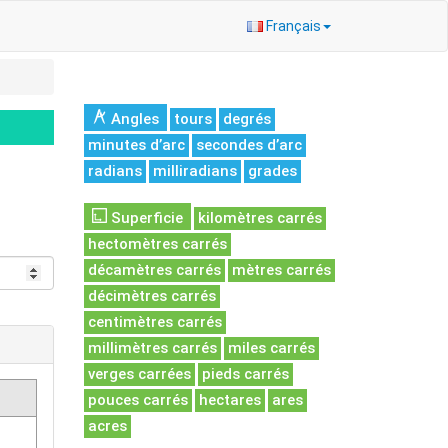
Français
Angles
tours
degrés
minutes d’arc
secondes d’arc
radians
milliradians
grades
Superficie
kilomètres carrés
hectomètres carrés
décamètres carrés
mètres carrés
décimètres carrés
centimètres carrés
millimètres carrés
miles carrés
verges carrées
pieds carrés
pouces carrés
hectares
ares
acres