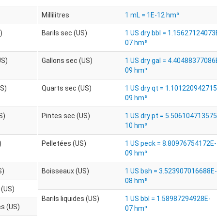
Millilitres
1 mL = 1E-12 hm³
)
Barils sec (US)
1 US dry bbl = 1.15627124073
07 hm³
US)
Gallons sec (US)
1 US dry gal = 4.40488377086
09 hm³
US)
Quarts sec (US)
1 US dry qt = 1.101220942715
09 hm³
S)
Pintes sec (US)
1 US dry pt = 5.506104713575
10 hm³
)
Pelletées (US)
1 US peck = 8.80976754172E-
09 hm³
S)
Boisseaux (US)
1 US bsh = 3.523907016688E-
08 hm³
s (US)
Barils liquides (US)
1 US bbl = 1.58987294928E-
es (US)
07 hm³