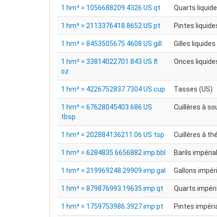
1 hm³ = 1056688209.4326 US qt
Quarts liquid
1 hm³ = 2113376418.8652 US pt
Pintes liquide
1 hm³ = 8453505675.4608 US gill
Gilles liquides
1 hm³ = 33814022701.843 US fl
Onces liquide
oz
1 hm³ = 4226752837.7304 US cup
Tasses (US)
1 hm³ = 67628045403.686 US
Cuillères à s
tbsp
1 hm³ = 202884136211.06 US tsp
Cuillères à th
1 hm³ = 6284835.6656882 imp bbl
Barils impéria
1 hm³ = 219969248.29909 imp gal
Gallons impér
1 hm³ = 879876993.19635 imp qt
Quarts impéri
1 hm³ = 1759753986.3927 imp pt
Pintes impéri