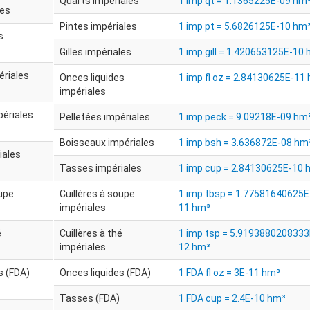
Quarts impériales
1 imp qt = 1.1365225E-09 hm
les
Pintes impériales
1 imp pt = 5.6826125E-10 hm
s
Gilles impériales
1 imp gill = 1.420653125E-10
ériales
Onces liquides
1 imp fl oz = 2.84130625E-11
impériales
périales
Pelletées impériales
1 imp peck = 9.09218E-09 hm
Boisseaux impériales
1 imp bsh = 3.636872E-08 hm
iales
Tasses impériales
1 imp cup = 2.84130625E-10 
oupe
Cuillères à soupe
1 imp tbsp = 1.77581640625E
impériales
11 hm³
é
Cuillères à thé
1 imp tsp = 5.9193880208333
impériales
12 hm³
s (FDA)
Onces liquides (FDA)
1 FDA fl oz = 3E-11 hm³
Tasses (FDA)
1 FDA cup = 2.4E-10 hm³