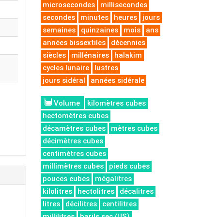
microsecondes
millisecondes
secondes
minutes
heures
jours
semaines
quinzaines
mois
ans
années bissextiles
décennies
siècles
millénaires
halakim
cycles lunaire
lustres
jours sidéral
années sidérale
Volume
kilomètres cubes
hectomètres cubes
décamètres cubes
mètres cubes
décimètres cubes
centimètres cubes
millimètres cubes
pieds cubes
pouces cubes
mégalitres
kilolitres
hectolitres
décalitres
litres
décilitres
centilitres
millilitres
barils sec (US)