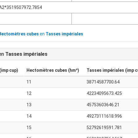
A2*3519507972.7854
Hectomètres cubes
en
Tasses impériales
en
Tasses impériales
(imp cup)
Hectomètres cubes (hm³)
Tasses impériales (imp c
11
38714587700.64
12
42234095673.425
13
45753603646.21
14
49273111618.996
15
52792619591.781