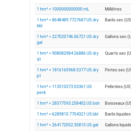
1 hm³ = 1000000000000 mL
Millilitres
1 hm³ = 8648489.7727687 US dry
Barils sec (US
bbl
1 hm³ = 227020746.06721 US dry
Gallons sec (
gal
1 hm³ = 908082984.26886 US dry
Quarts sec (
qt
1 hm³ = 1816165968.5377 US dry
Pintes sec (U
pt
1 hm³ = 113510373.03361 US
Pelletées (US
peck
1 hm³ = 28377593.258402 US bsh
Boisseaux (U
1 hm³ = 6289810.7704321 US bbl
Barils liquide
1 hm³ = 264172052.35815 US gal
Gallons liquid