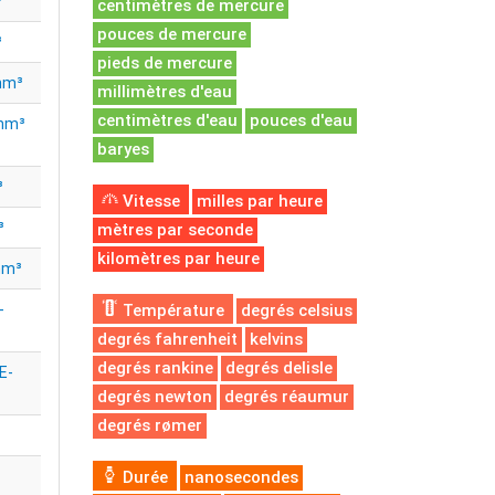
³
centimètres de mercure
pouces de mercure
³
pieds de mercure
 hm³
millimètres d'eau
centimètres d'eau
pouces d'eau
 hm³
baryes
³
Vitesse
milles par heure
³
mètres par seconde
kilomètres par heure
hm³
-
Température
degrés celsius
degrés fahrenheit
kelvins
degrés rankine
degrés delisle
E-
degrés newton
degrés réaumur
degrés rømer
Durée
nanosecondes