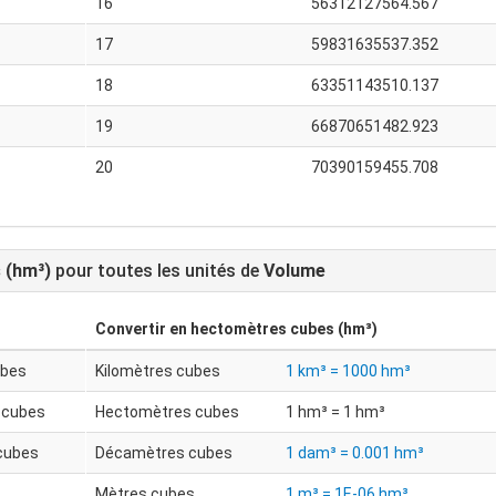
16
56312127564.567
17
59831635537.352
18
63351143510.137
19
66870651482.923
20
70390159455.708
 (hm³)
pour toutes les unités de
Volume
Convertir en
hectomètres cubes (hm³)
ubes
Kilomètres cubes
1 km³ = 1000 hm³
 cubes
Hectomètres cubes
1 hm³ = 1 hm³
cubes
Décamètres cubes
1 dam³ = 0.001 hm³
s
Mètres cubes
1 m³ = 1E-06 hm³