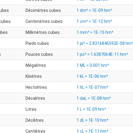
cubes
Décimètres cubes
1 dm³ = 1E-09 hm³
cubes
Centimètres cubes
1 cm³ = 1E-12 hm³
ubes
Millimètres cubes
1 mm³ = 1E-15 hm³
Pieds cubes
1 pi³ = 2.8316846592E-08 hm
s
Pouces cubes
1 po³ = 1.6387064E-11 hm³
Mégalitres
1 ML = 0.001 hm³
Kilolitres
1 kL = 1E-06 hm³
Hectolitres
1 hL = 1E-07 hm³
Décalitres
1 daL = 1E-08 hm³
Litres
1 L = 1E-09 hm³
Décilitres
1 dL = 1E-10 hm³
Centilitres
1 cL = 1E-11 hm³