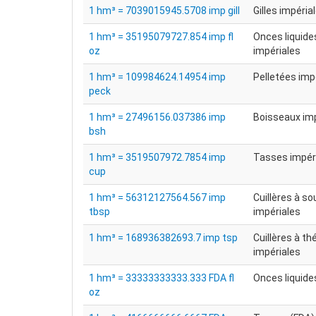
1 hm³ = 7039015945.5708 imp gill
Gilles impéria
1 hm³ = 35195079727.854 imp fl
Onces liquide
oz
impériales
1 hm³ = 109984624.14954 imp
Pelletées imp
peck
1 hm³ = 27496156.037386 imp
Boisseaux im
bsh
1 hm³ = 3519507972.7854 imp
Tasses impér
cup
1 hm³ = 56312127564.567 imp
Cuillères à s
tbsp
impériales
1 hm³ = 168936382693.7 imp tsp
Cuillères à th
impériales
1 hm³ = 33333333333.333 FDA fl
Onces liquide
oz