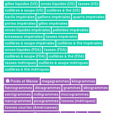
gilles liquides (US)
onces liquides (US)
tasses (US)
cuillères à soupe (US)
cuillères à thé (US)
barils impériales
gallons impériales
quarts impériales
pintes impériales
gilles impériales
onces liquides impériales
pelletées impériales
boisseaux impériales
tasses impériales
cuillères à soupe impériales
cuillères à thé impériales
onces liquides (FDA)
tasses (FDA)
cuillères à soupe (FDA)
cuillères à thé (FDA)
tasses métriques
cuillères à soupe métriques
cuillères à thé métriques
Poids et Masse
megagrammes
kilogrammes
hectogrammes
décagrammes
grammes
décigrammes
centigrammes
milligrammes
microgrammes
nanogrammes
picogrammes
tonnes (métriques)
tonnes courtes (Américaines)