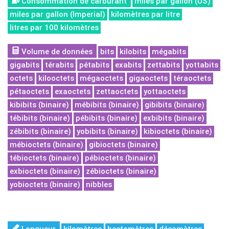
Consommation de carburant
miles par gallon (US)
miles par gallon (Imperial)
kilomètres par litre
litres par 100 kilomètres
Volume de données
bits
kilobits
mégabits
gigabits
térabits
pétabits
exabits
zettabits
yottabits
octets
kilooctets
mégaoctets
gigaoctets
téraoctets
pétaoctets
exaoctets
zettaoctets
yottaoctets
kibibits (binaire)
mébibits (binaire)
gibibits (binaire)
tébibits (binaire)
pébibits (binaire)
exbibits (binaire)
zébibits (binaire)
yobibits (binaire)
kibioctets (binaire)
mébioctets (binaire)
gibioctets (binaire)
tébioctets (binaire)
pébioctets (binaire)
exbioctets (binaire)
zébioctets (binaire)
yobioctets (binaire)
nibbles