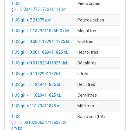
1 US
Pieds cubes
gill = 0.0041775173611111 pi³
1 US gill = 7.21875 po³
Pouces cubes
1 US gill = 1.1829411825E-07 ML
Mégalitres
1 US gill = 0.00011829411825 kL
Kilolitres
1 US gill = 0.0011829411825 hL
Hectolitres
1 US gill = 0.011829411825 daL
Décalitres
1 US gill = 0.11829411825 L
Litres
1 US gill = 1.1829411825 dL
Décilitres
1 US gill = 11.829411825 cL
Centilitres
1 US gill = 118.29411825 mL
Millilitres
1 US
Barils sec (US)
gill = 0.0010230654718638 US
dry bbl