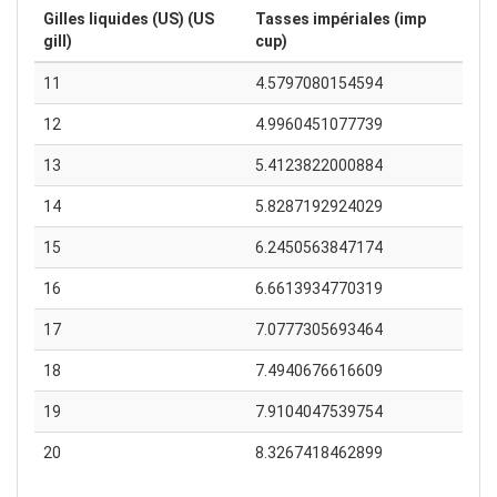
Gilles liquides (US) (US
Tasses impériales (imp
gill)
cup)
11
4.5797080154594
12
4.9960451077739
13
5.4123822000884
14
5.8287192924029
15
6.2450563847174
16
6.6613934770319
17
7.0777305693464
18
7.4940676616609
19
7.9104047539754
20
8.3267418462899