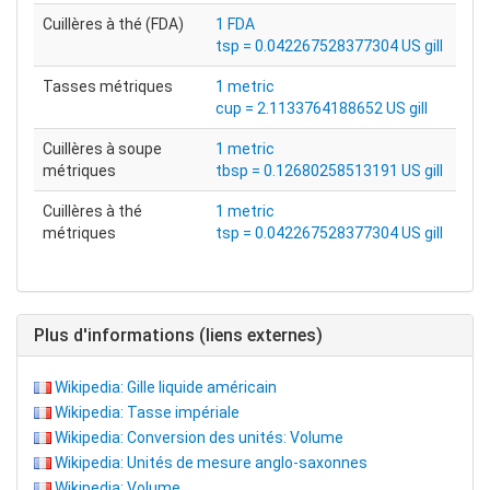
Cuillères à thé (FDA)
1 FDA
tsp = 0.042267528377304 US gill
Tasses métriques
1 metric
cup = 2.1133764188652 US gill
Cuillères à soupe
1 metric
métriques
tbsp = 0.12680258513191 US gill
Cuillères à thé
1 metric
métriques
tsp = 0.042267528377304 US gill
Plus d'informations (liens externes)
Wikipedia: Gille liquide américain
Wikipedia: Tasse impériale
Wikipedia: Conversion des unités: Volume
Wikipedia: Unités de mesure anglo-saxonnes
Wikipedia: Volume