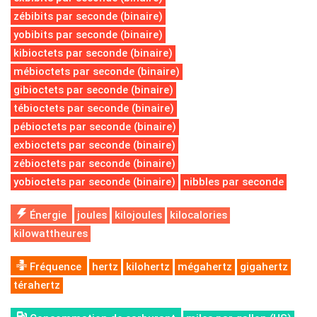
zébibits par seconde (binaire)
yobibits par seconde (binaire)
kibioctets par seconde (binaire)
mébioctets par seconde (binaire)
gibioctets par seconde (binaire)
tébioctets par seconde (binaire)
pébioctets par seconde (binaire)
exbioctets par seconde (binaire)
zébioctets par seconde (binaire)
yobioctets par seconde (binaire)
nibbles par seconde
Énergie
joules
kilojoules
kilocalories
kilowattheures
Fréquence
hertz
kilohertz
mégahertz
gigahertz
térahertz