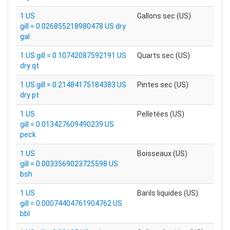
1 US
Gallons sec (US)
gill = 0.026855218980478 US dry
gal
1 US gill = 0.10742087592191 US
Quarts sec (US)
dry qt
1 US gill = 0.21484175184383 US
Pintes sec (US)
dry pt
1 US
Pelletées (US)
gill = 0.013427609490239 US
peck
1 US
Boisseaux (US)
gill = 0.0033569023725598 US
bsh
1 US
Barils liquides (US)
gill = 0.00074404761904762 US
bbl