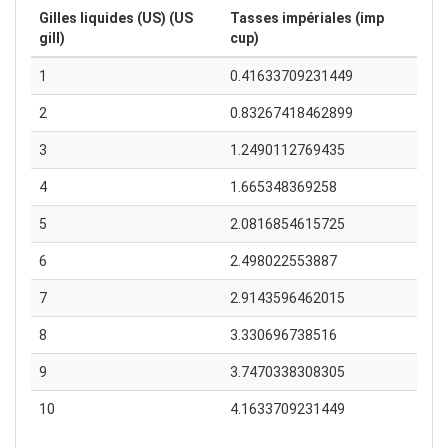
Gilles liquides (US) (US
Tasses impériales (imp
gill)
cup)
1
0.41633709231449
2
0.83267418462899
3
1.2490112769435
4
1.665348369258
5
2.0816854615725
6
2.498022553887
7
2.9143596462015
8
3.330696738516
9
3.7470338308305
10
4.1633709231449