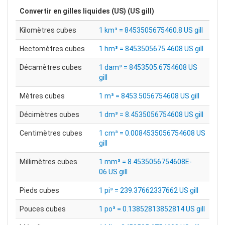
Convertir en
gilles liquides (US) (US gill)
Kilomètres cubes
1 km³ = 8453505675460.8 US gill
Hectomètres cubes
1 hm³ = 8453505675.4608 US gill
Décamètres cubes
1 dam³ = 8453505.6754608 US
gill
Mètres cubes
1 m³ = 8453.5056754608 US gill
Décimètres cubes
1 dm³ = 8.4535056754608 US gill
Centimètres cubes
1 cm³ = 0.0084535056754608 US
gill
Millimètres cubes
1 mm³ = 8.4535056754608E-
06 US gill
Pieds cubes
1 pi³ = 239.37662337662 US gill
Pouces cubes
1 po³ = 0.13852813852814 US gill