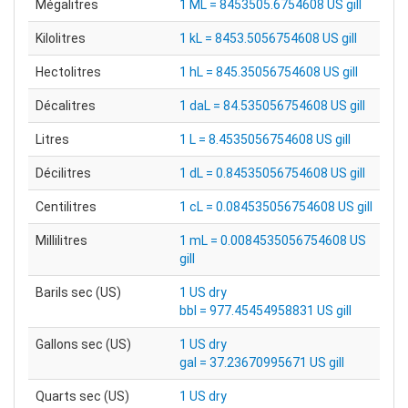
Mégalitres
1 ML = 8453505.6754608 US gill
Kilolitres
1 kL = 8453.5056754608 US gill
Hectolitres
1 hL = 845.35056754608 US gill
Décalitres
1 daL = 84.535056754608 US gill
Litres
1 L = 8.4535056754608 US gill
Décilitres
1 dL = 0.84535056754608 US gill
Centilitres
1 cL = 0.084535056754608 US gill
Millilitres
1 mL = 0.0084535056754608 US
gill
Barils sec (US)
1 US dry
bbl = 977.45454958831 US gill
Gallons sec (US)
1 US dry
gal = 37.23670995671 US gill
Quarts sec (US)
1 US dry