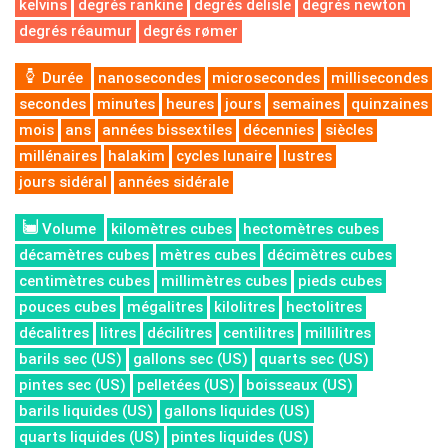
kelvins
degrés rankine
degrés delisle
degrés newton
degrés réaumur
degrés rømer
Durée
nanosecondes
microsecondes
millisecondes
secondes
minutes
heures
jours
semaines
quinzaines
mois
ans
années bissextiles
décennies
siècles
millénaires
halakim
cycles lunaire
lustres
jours sidéral
années sidérale
Volume
kilomètres cubes
hectomètres cubes
décamètres cubes
mètres cubes
décimètres cubes
centimètres cubes
millimètres cubes
pieds cubes
pouces cubes
mégalitres
kilolitres
hectolitres
décalitres
litres
décilitres
centilitres
millilitres
barils sec (US)
gallons sec (US)
quarts sec (US)
pintes sec (US)
pelletées (US)
boisseaux (US)
barils liquides (US)
gallons liquides (US)
quarts liquides (US)
pintes liquides (US)