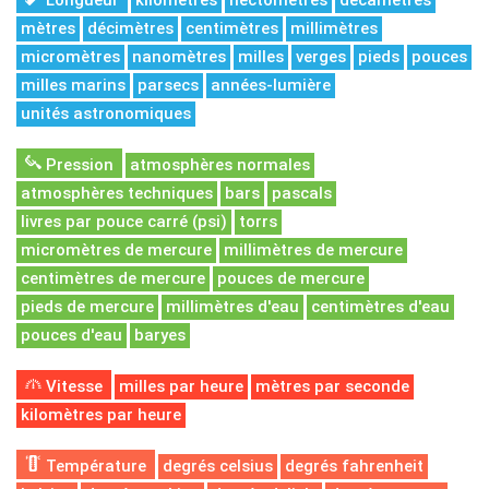
Longueur
kilomètres
hectomètres
décamètres
mètres
décimètres
centimètres
millimètres
micromètres
nanomètres
milles
verges
pieds
pouces
milles marins
parsecs
années-lumière
unités astronomiques
Pression
atmosphères normales
atmosphères techniques
bars
pascals
livres par pouce carré (psi)
torrs
micromètres de mercure
millimètres de mercure
centimètres de mercure
pouces de mercure
pieds de mercure
millimètres d'eau
centimètres d'eau
pouces d'eau
baryes
Vitesse
milles par heure
mètres par seconde
kilomètres par heure
Température
degrés celsius
degrés fahrenheit