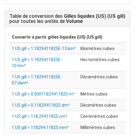
Table de conversion des
Gilles liquides (US) (US gill)
pour toutes les unités de
Volume
Convertir à partir
gilles liquides (US) (US gill)
1 US gill = 1.1829411825E-13 km³
Kilomètres cubes
1 US gill = 1.1829411825E-
Hectomètres cubes
10 hm³
1 US gill = 1.1829411825E-
Décamètres cubes
07 dam³
1 US gill = 0.00011829411825 m³
Mètres cubes
1 US gill = 0.11829411825 dm³
Décimètres cubes
1 US gill = 118.29411825 cm³
Centimètres cubes
1 US gill = 118294.11825 mm³
Millimètres cubes