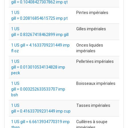
gill = 0.10408427307862 imp qt
1 US
Pintes impériales
gill = 0.20816854615725 imp pt
1 US
Gilles impériales
gill = 0.83267418462899 imp gill
1 US gill = 4.1633709231449 imp
Onces liquides
fl oz
impériales
1 US
Pelletées impériales
gill = 0.013010534134828 imp
peck
1 US
Boisseaux impériales
gill = 0.003252633533707 imp
bsh
1 US
Tasses impériales
gill = 0.41633709231449 imp cup
1 US gill = 6.6613934770319 imp
Cuillères à soupe
tbsp
impériales