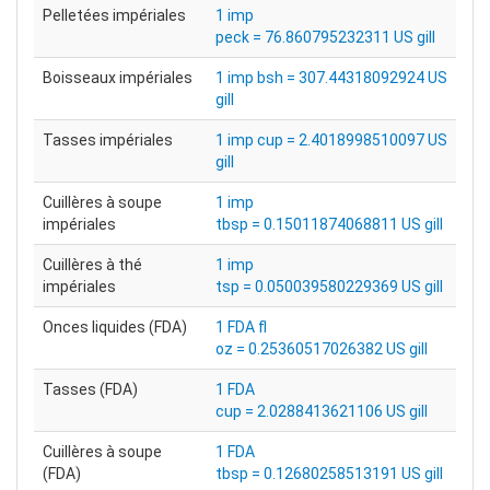
Pelletées impériales
1 imp
peck = 76.860795232311 US gill
Boisseaux impériales
1 imp bsh = 307.44318092924 US
gill
Tasses impériales
1 imp cup = 2.4018998510097 US
gill
Cuillères à soupe
1 imp
impériales
tbsp = 0.15011874068811 US gill
Cuillères à thé
1 imp
impériales
tsp = 0.050039580229369 US gill
Onces liquides (FDA)
1 FDA fl
oz = 0.25360517026382 US gill
Tasses (FDA)
1 FDA
cup = 2.0288413621106 US gill
Cuillères à soupe
1 FDA
(FDA)
tbsp = 0.12680258513191 US gill