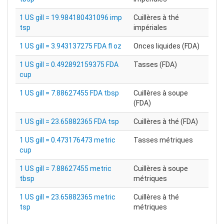
1 US gill = 19.984180431096 imp
Cuillères à thé
tsp
impériales
1 US gill = 3.943137275 FDA fl oz
Onces liquides (FDA)
1 US gill = 0.492892159375 FDA
Tasses (FDA)
cup
1 US gill = 7.88627455 FDA tbsp
Cuillères à soupe
(FDA)
1 US gill = 23.65882365 FDA tsp
Cuillères à thé (FDA)
1 US gill = 0.473176473 metric
Tasses métriques
cup
1 US gill = 7.88627455 metric
Cuillères à soupe
tbsp
métriques
1 US gill = 23.65882365 metric
Cuillères à thé
tsp
métriques