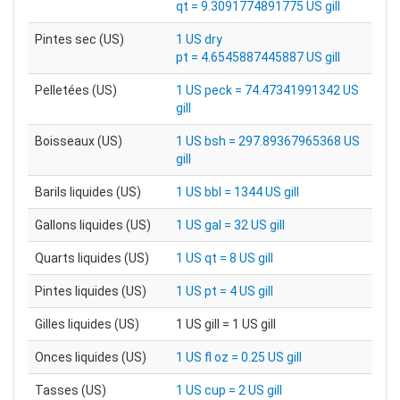
qt = 9.3091774891775 US gill
Pintes sec (US)
1 US dry
pt = 4.6545887445887 US gill
Pelletées (US)
1 US peck = 74.47341991342 US
gill
Boisseaux (US)
1 US bsh = 297.89367965368 US
gill
Barils liquides (US)
1 US bbl = 1344 US gill
Gallons liquides (US)
1 US gal = 32 US gill
Quarts liquides (US)
1 US qt = 8 US gill
Pintes liquides (US)
1 US pt = 4 US gill
Gilles liquides (US)
1 US gill = 1 US gill
Onces liquides (US)
1 US fl oz = 0.25 US gill
Tasses (US)
1 US cup = 2 US gill