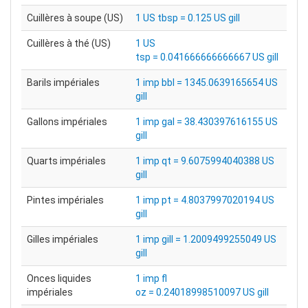
Cuillères à soupe (US)
1 US tbsp = 0.125 US gill
Cuillères à thé (US)
1 US
tsp = 0.041666666666667 US gill
Barils impériales
1 imp bbl = 1345.0639165654 US
gill
Gallons impériales
1 imp gal = 38.430397616155 US
gill
Quarts impériales
1 imp qt = 9.6075994040388 US
gill
Pintes impériales
1 imp pt = 4.8037997020194 US
gill
Gilles impériales
1 imp gill = 1.2009499255049 US
gill
Onces liquides
1 imp fl
impériales
oz = 0.24018998510097 US gill