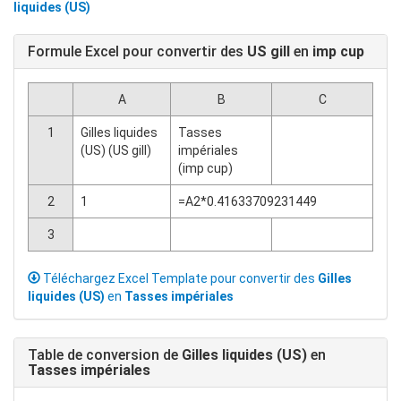
liquides (US)
Formule Excel pour convertir des
US gill
en
imp cup
A
B
C
1
Gilles liquides
Tasses
(US) (US gill)
impériales
(imp cup)
2
1
=A2*0.41633709231449
3
Téléchargez Excel Template pour convertir des
Gilles
liquides (US)
en
Tasses impériales
Table de conversion de
Gilles liquides (US)
en
Tasses impériales