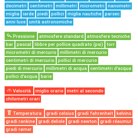
decimetri
centimetri
millimetri
micrometri
nanometri
miglia
iarde
piedi
pollici
miglia nautiche
parsec
anni luce
unità astronomiche
Pressione
atmosfere standard
atmosfere tecniche
bar
pascal
libbre per pollice quadrato (psi)
torr
micrometri di mercurio
millimetri di mercurio
centimetri di mercurio
pollici di mercurio
piedi di mercurio
millimetri di acqua
centimetri d'acqua
pollici d'acqua
barie
Velocità
miglio orario
metri al secondo
chilometri orari
Temperatura
gradi celsius
gradi fahrenheit
kelvins
gradi rankine
gradi delisle
gradi newton
gradi réaumur
gradi rømer