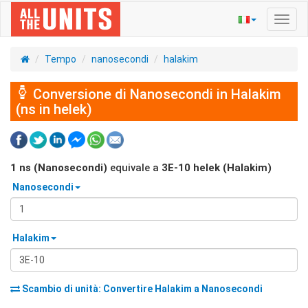
Navig
Toggl
Tempo
nanosecondi
halakim
Conversione di Nanosecondi in Halakim
(ns in helek)
1
ns (Nanosecondi)
equivale a
3E-10
helek (Halakim)
Nanosecondi
Halakim
Scambio di unità: Convertire
Halakim
a
Nanosecondi