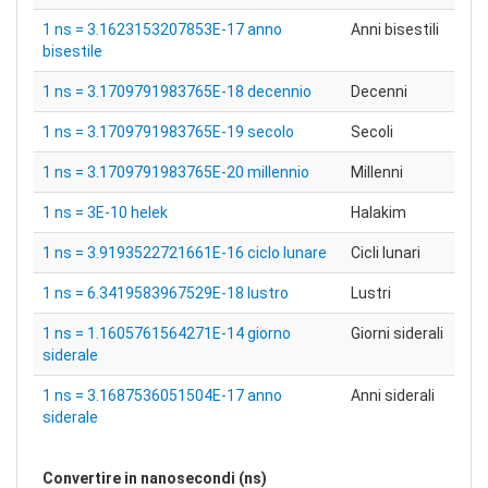
1 ns = 3.1623153207853E-17 anno
Anni bisestili
bisestile
1 ns = 3.1709791983765E-18 decennio
Decenni
1 ns = 3.1709791983765E-19 secolo
Secoli
1 ns = 3.1709791983765E-20 millennio
Millenni
1 ns = 3E-10 helek
Halakim
1 ns = 3.9193522721661E-16 ciclo lunare
Cicli lunari
1 ns = 6.3419583967529E-18 lustro
Lustri
1 ns = 1.1605761564271E-14 giorno
Giorni siderali
siderale
1 ns = 3.1687536051504E-17 anno
Anni siderali
siderale
Convertire in
nanosecondi (ns)