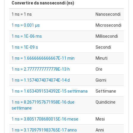
Convertire da
nanosecondi (ns)
1 ns = 1 ns
Nanosecondi
1 ns = 0.001 μs
Microsecondi
1 ns = 1E-06 ms
Millisecondi
1 ns = 1E-09 s
Secondi
1 ns = 1.6666666666667E-11 min
Minuti
1 ns = 2.7777777777778E-13 h
Ore
1 ns = 1.1574074074074E-14 d
Giorni
1 ns = 1.6534391534392E-15 settimana
Settimane
1 ns = 8.2671957671958E-16 due
Quindicine
settimane
1 ns = 3.8051708680015E-16 mese
Mesi
1 ns = 3.1709791983765E-17 anno
Anni