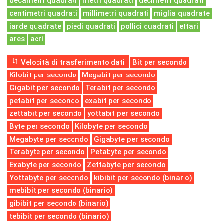
decametri quadrati
metri quadrati
decimetri quadrati
centimetri quadrati
millimetri quadrati
miglia quadrate
iarde quadrate
piedi quadrati
pollici quadrati
ettari
ares
acri
Velocità di trasferimento dati
Bit per secondo
Kilobit per secondo
Megabit per secondo
Gigabit per secondo
Terabit per secondo
petabit per secondo
exabit per secondo
zettabit per secondo
yottabit per secondo
Byte per secondo
Kilobyte per secondo
Megabyte per secondo
Gigabyte per secondo
Terabyte per secondo
Petabyte per secondo
Exabyte per secondo
Zettabyte per secondo
Yottabyte per secondo
kibibit per secondo (binario)
mebibit per secondo (binario)
gibibit per secondo (binario)
tebibit per secondo (binario)