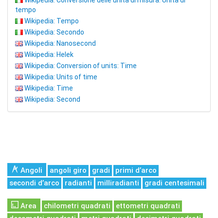
Wikipedia: Conversione delle unità di misura: Unità di
tempo
Wikipedia: Tempo
Wikipedia: Secondo
Wikipedia: Nanosecond
Wikipedia: Helek
Wikipedia: Conversion of units: Time
Wikipedia: Units of time
Wikipedia: Time
Wikipedia: Second
Angoli
angoli giro
gradi
primi d’arco
secondi d’arco
radianti
milliradianti
gradi centesimali
Area
chilometri quadrati
ettometri quadrati