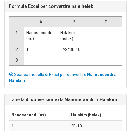
Formula Excel per convertire
ns
a
helek
A
B
C
1
Nanosecondi
Halakim
(ns)
(helek)
2
1
=A2*3E-10
3
Scarica modello di Excel per convertire
Nanosecondi
a
Halakim
Tabella di conversione da
Nanosecondi
in
Halakim
Nanosecondi (ns)
Halakim (helek)
1
3E-10