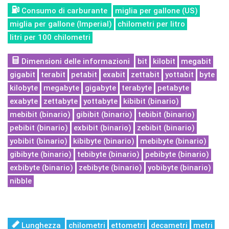
Consumo di carburante
miglia per gallone (US)
miglia per gallone (Imperial)
chilometri per litro
litri per 100 chilometri
Dimensioni delle informazioni
bit
kilobit
megabit
gigabit
terabit
petabit
exabit
zettabit
yottabit
byte
kilobyte
megabyte
gigabyte
terabyte
petabyte
exabyte
zettabyte
yottabyte
kibibit (binario)
mebibit (binario)
gibibit (binario)
tebibit (binario)
pebibit (binario)
exbibit (binario)
zebibit (binario)
yobibit (binario)
kibibyte (binario)
mebibyte (binario)
gibibyte (binario)
tebibyte (binario)
pebibyte (binario)
exbibyte (binario)
zebibyte (binario)
yobibyte (binario)
nibble
Lunghezza
chilometri
ettometri
decametri
metri