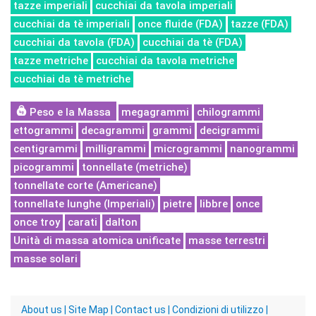
tazze imperiali
cucchiai da tavola imperiali
cucchiai da tè imperiali
once fluide (FDA)
tazze (FDA)
cucchiai da tavola (FDA)
cucchiai da tè (FDA)
tazze metriche
cucchiai da tavola metriche
cucchiai da tè metriche
Peso e la Massa
megagrammi
chilogrammi
ettogrammi
decagrammi
grammi
decigrammi
centigrammi
milligrammi
microgrammi
nanogrammi
picogrammi
tonnellate (metriche)
tonnellate corte (Americane)
tonnellate lunghe (Imperiali)
pietre
libbre
once
once troy
carati
dalton
Unità di massa atomica unificate
masse terrestri
masse solari
About us
|
Site Map
|
Contact us
|
Condizioni di utilizzo
|