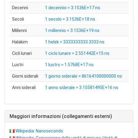
Decenni
1 decennio = 3.1536E+17 ns
Secoli
1 secolo = 3.1536E+18 ns
Millenni
1 millennio = 3.1536E+19 ns
Halakim
1 helek = 3333333333.3333 ns
Cicli lunari
1 ciclo lunare = 2.551442E+15 ns
Lustri
1 lustro = 1.5768E+17 ns
Giorni siderali
1 giorno siderale = 86164100000000 ns
Anni siderali
1 anno siderale = 3.15581495E+16 ns
Maggiori informazioni (collegamenti esterni)
Wikipedia: Nanosecondo