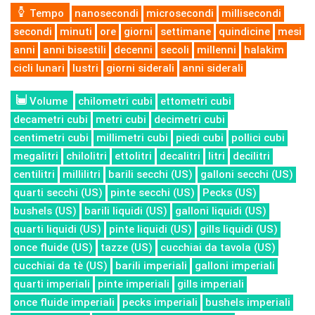
Tempo
nanosecondi
microsecondi
millisecondi
secondi
minuti
ore
giorni
settimane
quindicine
mesi
anni
anni bisestili
decenni
secoli
millenni
halakim
cicli lunari
lustri
giorni siderali
anni siderali
Volume
chilometri cubi
ettometri cubi
decametri cubi
metri cubi
decimetri cubi
centimetri cubi
millimetri cubi
piedi cubi
pollici cubi
megalitri
chilolitri
ettolitri
decalitri
litri
decilitri
centilitri
millilitri
barili secchi (US)
galloni secchi (US)
quarti secchi (US)
pinte secchi (US)
Pecks (US)
bushels (US)
barili liquidi (US)
galloni liquidi (US)
quarti liquidi (US)
pinte liquidi (US)
gills liquidi (US)
once fluide (US)
tazze (US)
cucchiai da tavola (US)
cucchiai da tè (US)
barili imperiali
galloni imperiali
quarti imperiali
pinte imperiali
gills imperiali
once fluide imperiali
pecks imperiali
bushels imperiali