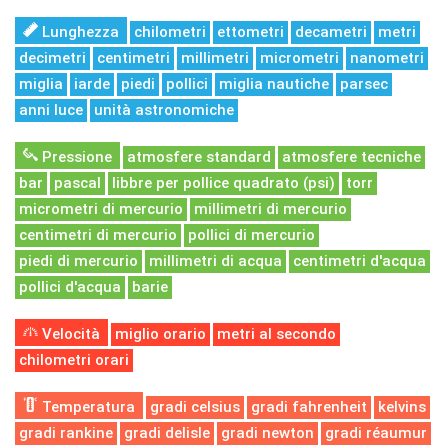
Lunghezza
chilometri
ettometri
decametri
metri
decimetri
centimetri
millimetri
micrometri
nanometri
miglia
iarde
piedi
pollici
miglia nautiche
parsec
anni luce
unità astronomiche
Pressione
atmosfere standard
atmosfere tecniche
bar
pascal
libbre per pollice quadrato (psi)
torr
micrometri di mercurio
millimetri di mercurio
centimetri di mercurio
pollici di mercurio
piedi di mercurio
millimetri di acqua
centimetri d'acqua
pollici d'acqua
barie
Velocità
miglio orario
metri al secondo
chilometri orari
Temperatura
gradi celsius
gradi fahrenheit
kelvins
gradi rankine
gradi delisle
gradi newton
gradi réaumur