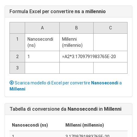
Formula Excel per convertire
ns
a
millennio
A
B
C
1
Nanosecondi
Millenni
(ns)
(millennio)
2
1
=A2*3.1709791983765E-20
3
Scarica modello di Excel per convertire
Nanosecondi
a
Millenni
Tabella di conversione da
Nanosecondi
in
Millenni
Nanosecondi (ns)
Millenni (millennio)
1
3.1709791983765E-20