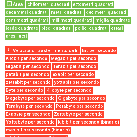
Area
chilometri quadrati
ettometri quadrati
decametri quadrati
metri quadrati
decimetri quadrati
centimetri quadrati
millimetri quadrati
miglia quadrate
iarde quadrate
piedi quadrati
pollici quadrati
ettari
ares
acri
Velocità di trasferimento dati
Bit per secondo
Kilobit per secondo
Megabit per secondo
Gigabit per secondo
Terabit per secondo
petabit per secondo
exabit per secondo
zettabit per secondo
yottabit per secondo
Byte per secondo
Kilobyte per secondo
Megabyte per secondo
Gigabyte per secondo
Terabyte per secondo
Petabyte per secondo
Exabyte per secondo
Zettabyte per secondo
Yottabyte per secondo
kibibit per secondo (binario)
mebibit per secondo (binario)