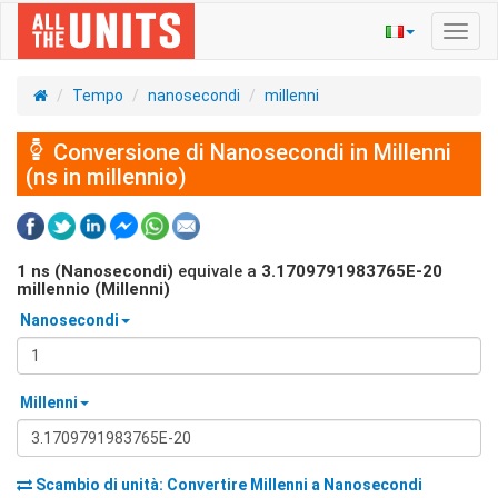
Navig
Toggl
Tempo
nanosecondi
millenni
Conversione di Nanosecondi in Millenni
(ns in millennio)
1
ns (Nanosecondi)
equivale a
3.1709791983765E-20
millennio (Millenni)
Nanosecondi
Millenni
Scambio di unità: Convertire
Millenni
a
Nanosecondi