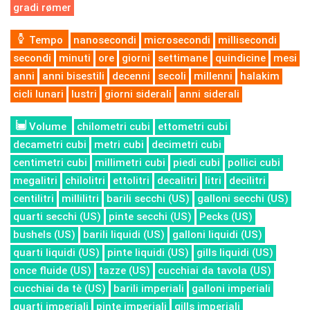
gradi rømer
Tempo
nanosecondi
microsecondi
millisecondi
secondi
minuti
ore
giorni
settimane
quindicine
mesi
anni
anni bisestili
decenni
secoli
millenni
halakim
cicli lunari
lustri
giorni siderali
anni siderali
Volume
chilometri cubi
ettometri cubi
decametri cubi
metri cubi
decimetri cubi
centimetri cubi
millimetri cubi
piedi cubi
pollici cubi
megalitri
chilolitri
ettolitri
decalitri
litri
decilitri
centilitri
millilitri
barili secchi (US)
galloni secchi (US)
quarti secchi (US)
pinte secchi (US)
Pecks (US)
bushels (US)
barili liquidi (US)
galloni liquidi (US)
quarti liquidi (US)
pinte liquidi (US)
gills liquidi (US)
once fluide (US)
tazze (US)
cucchiai da tavola (US)
cucchiai da tè (US)
barili imperiali
galloni imperiali
quarti imperiali
pinte imperiali
gills imperiali