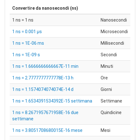
Convertire da
nanosecondi (ns)
1 ns = 1 ns
Nanosecondi
1 ns = 0.001 μs
Microsecondi
1 ns = 1E-06 ms
Millisecondi
1 ns = 1E-09 s
Secondi
1 ns = 1.6666666666667E-11 min
Minuti
1 ns = 2.7777777777778E-13 h
Ore
1 ns = 1.1574074074074E-14 d
Giorni
1 ns = 1.6534391534392E-15 settimana
Settimane
1 ns = 8.2671957671958E-16 due
Quindicine
settimane
1 ns = 3.8051708680015E-16 mese
Mesi