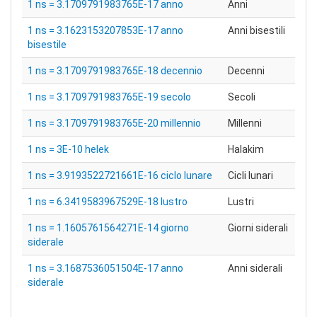
1 ns = 3.1709791983765E-17 anno
Anni
1 ns = 3.1623153207853E-17 anno
Anni bisestili
bisestile
1 ns = 3.1709791983765E-18 decennio
Decenni
1 ns = 3.1709791983765E-19 secolo
Secoli
1 ns = 3.1709791983765E-20 millennio
Millenni
1 ns = 3E-10 helek
Halakim
1 ns = 3.9193522721661E-16 ciclo lunare
Cicli lunari
1 ns = 6.3419583967529E-18 lustro
Lustri
1 ns = 1.1605761564271E-14 giorno
Giorni siderali
siderale
1 ns = 3.1687536051504E-17 anno
Anni siderali
siderale