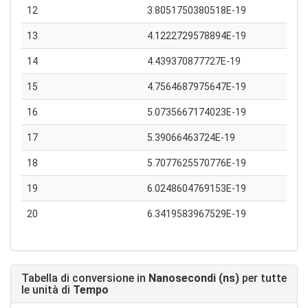
12
3.8051750380518E-19
13
4.1222729578894E-19
14
4.439370877727E-19
15
4.7564687975647E-19
16
5.0735667174023E-19
17
5.39066463724E-19
18
5.7077625570776E-19
19
6.0248604769153E-19
20
6.3419583967529E-19
Tabella di conversione in
Nanosecondi (ns)
per tutte
le unità di
Tempo