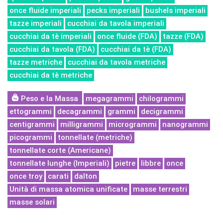
once fluide imperiali
pecks imperiali
bushels imperiali
tazze imperiali
cucchiai da tavola imperiali
cucchiai da tè imperiali
once fluide (FDA)
tazze (FDA)
cucchiai da tavola (FDA)
cucchiai da tè (FDA)
tazze metriche
cucchiai da tavola metriche
cucchiai da tè metriche
Peso e la Massa
megagrammi
chilogrammi
ettogrammi
decagrammi
grammi
decigrammi
centigrammi
milligrammi
microgrammi
nanogrammi
picogrammi
tonnellate (metriche)
tonnellate corte (Americane)
tonnellate lunghe (Imperiali)
pietre
libbre
once
once troy
carati
dalton
Unità di massa atomica unificate
masse terrestri
masse solari