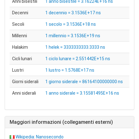
Anni bisestili
1 anno bisestile = 3.16224E+16 ns
Decenni
1 decennio = 3.1536E+17 ns
Secoli
1 secolo = 3.1536E+18 ns
Millenni
1 millennio = 3.1536E+19 ns
Halakim
1 helek = 3333333333.3333 ns
Cicli lunari
1 ciclo lunare = 2.551442E+15 ns
Lustri
1 lustro = 1.5768E+17 ns
Giorni siderali
1 giorno siderale = 86164100000000 ns
Anni siderali
1 anno siderale = 3.15581495E+16 ns
Maggiori informazioni (collegamenti esterni)
Wikipedia: Nanosecondo