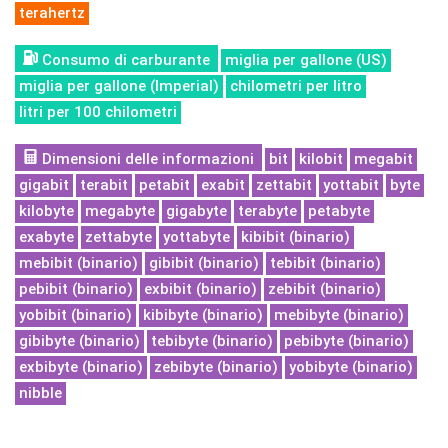
terahertz
Consumo di carburante
miglia per gallone (US)
miglia per gallone (Imperial)
chilometri per litro
litri per 100 chilometri
Dimensioni delle informazioni
bit
kilobit
megabit
gigabit
terabit
petabit
exabit
zettabit
yottabit
byte
kilobyte
megabyte
gigabyte
terabyte
petabyte
exabyte
zettabyte
yottabyte
kibibit (binario)
mebibit (binario)
gibibit (binario)
tebibit (binario)
pebibit (binario)
exbibit (binario)
zebibit (binario)
yobibit (binario)
kibibyte (binario)
mebibyte (binario)
gibibyte (binario)
tebibyte (binario)
pebibyte (binario)
exbibyte (binario)
zebibyte (binario)
yobibyte (binario)
nibble