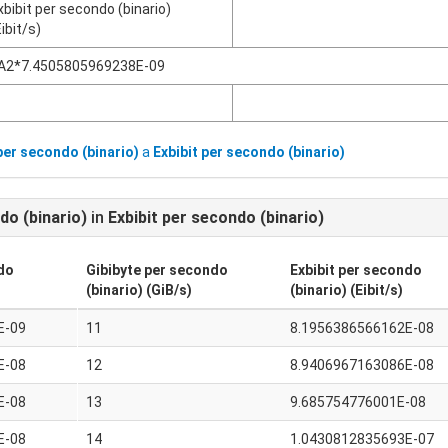
xbibit per secondo (binario)
Eibit/s)
A2*7.4505805969238E-09
per secondo (binario)
a
Exbibit per secondo (binario)
do (binario)
in
Exbibit per secondo (binario)
ndo
Gibibyte per secondo
Exbibit per secondo
(binario) (GiB/s)
(binario) (Eibit/s)
E-09
11
8.1956386566162E-08
E-08
12
8.9406967163086E-08
E-08
13
9.685754776001E-08
E-08
14
1.0430812835693E-07