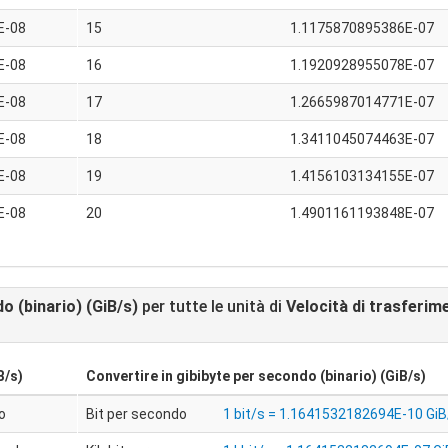
E-08
15
1.1175870895386E-07
E-08
16
1.1920928955078E-07
E-08
17
1.2665987014771E-07
E-08
18
1.3411045074463E-07
E-08
19
1.4156103134155E-07
E-08
20
1.4901161193848E-07
o (binario) (GiB/s)
per tutte le unità di
Velocità di trasferim
B/s)
Convertire in
gibibyte per secondo (binario) (GiB/s)
o
Bit per secondo
1 bit/s = 1.1641532182694E-10 GiB