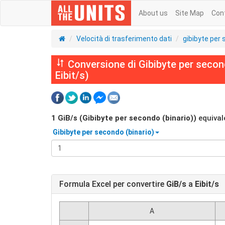
About us
Site Map
Con
Velocità di trasferimento dati
gibibyte per 
Conversione di Gibibyte per secondo
Eibit/s)
1
GiB/s (Gibibyte per secondo (binario))
equival
Gibibyte per secondo (binario)
Formula Excel per convertire
GiB/s
a
Eibit/s
A