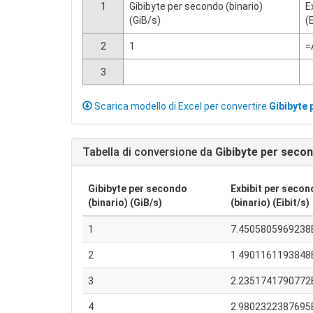
1
Gibibyte per secondo (binario)
E
(GiB/s)
(
2
1
=
3
Scarica modello di Excel per convertire
Gibibyte 
Tabella di conversione da
Gibibyte per secon
Gibibyte per secondo
Exbibit per seco
(binario) (GiB/s)
(binario) (Eibit/s)
1
7.4505805969238
2
1.4901161193848
3
2.2351741790772
4
2.9802322387695