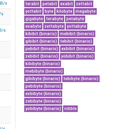
iB/s
terabit
petabit
exabit
zettabit
yottabit
byte
kilobyte
megabyte
/s
gigabyte
terabyte
petabyte
exabyte
zettabyte
yottabyte
B/s
kibibit (binario)
mebibit (binario)
gibibit (binario)
tebibit (binario)
pebibit (binario)
exbibit (binario)
zebibit (binario)
yobibit (binario)
kibibyte (binario)
mebibyte (binario)
gibibyte (binario)
tebibyte (binario)
pebibyte (binario)
exbibyte (binario)
zebibyte (binario)
yobibyte (binario)
nibble
B/s