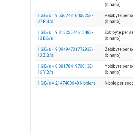
(binario)
1 GiB/s = 9.5367431640625E-
Pebibyte per 
07 PiB/s
(binario)
1 GiB/s = 9.3132257461548E-
Exbibyte per 
10 EiB/s
(binario)
1 GiB/s = 9.0949470177293E-
Zebibyte per 
13 ZiB/s
(binario)
1 GiB/s = 8.8817841970013E-
Yobibyte per 
16 YiB/s
(binario)
1 GiB/s = 2147483648 Nibble/s
Nibble per sec