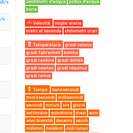
centimetri d'acqua
pollici d'acqua
GiB/s
barie
B/s
Velocità
miglio orario
metri al secondo
chilometri orari
Temperatura
gradi celsius
gradi fahrenheit
kelvins
gradi rankine
gradi delisle
gradi newton
gradi réaumur
gradi rømer
Tempo
nanosecondi
microsecondi
millisecondi
secondi
minuti
ore
giorni
settimane
quindicine
mesi
anni
anni bisestili
decenni
secoli
millenni
halakim
cicli lunari