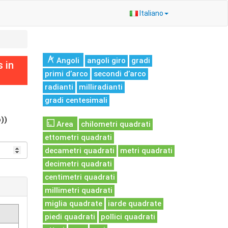
Italiano
Angoli
angoli giro
gradi
 in
primi d’arco
secondi d’arco
radianti
milliradianti
gradi centesimali
))
Area
chilometri quadrati
ettometri quadrati
decametri quadrati
metri quadrati
decimetri quadrati
centimetri quadrati
millimetri quadrati
miglia quadrate
iarde quadrate
piedi quadrati
pollici quadrati