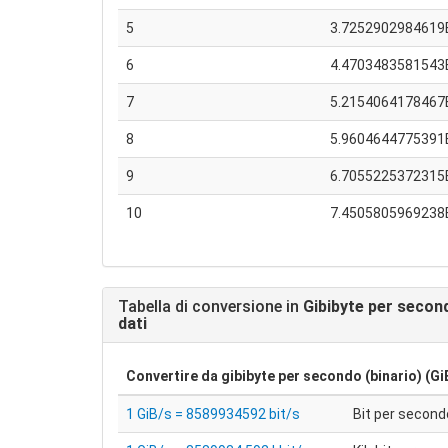
5
3.7252902984619
6
4.4703483581543
7
5.2154064178467
8
5.9604644775391
9
6.7055225372315
10
7.4505805969238
Tabella di conversione in
Gibibyte per second
dati
Convertire da
gibibyte per secondo (binario) (Gi
1 GiB/s = 8589934592 bit/s
Bit per second