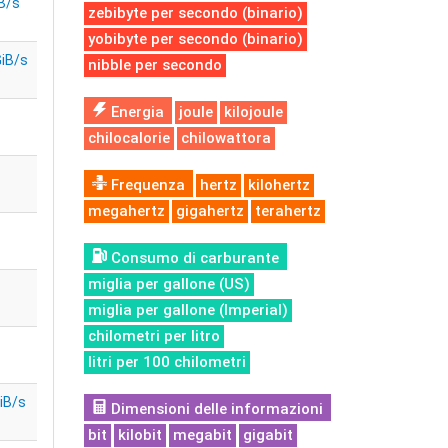
B/s
zebibyte per secondo (binario)
yobibyte per secondo (binario)
iB/s
nibble per secondo
Energia
joule
kilojoule
s
chilocalorie
chilowattora
Frequenza
hertz
kilohertz
megahertz
gigahertz
terahertz
Consumo di carburante
miglia per gallone (US)
miglia per gallone (Imperial)
chilometri per litro
litri per 100 chilometri
iB/s
Dimensioni delle informazioni
bit
kilobit
megabit
gigabit