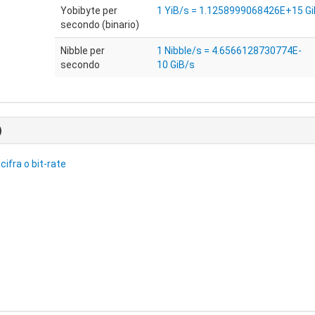
Yobibyte per
1 YiB/s = 1.1258999068426E+15 Gi
secondo (binario)
Nibble per
1 Nibble/s = 4.6566128730774E-
secondo
10 GiB/s
)
cifra o bit-rate