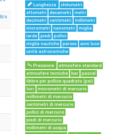
Lunghezza
chilometri
ettometri
decametri
metri
iB/s
decimetri
centimetri
millimetri
micrometri
nanometri
miglia
iarde
piedi
pollici
miglia nautiche
parsec
anni luce
unità astronomiche
Pressione
atmosfere standard
atmosfere tecniche
bar
pascal
libbre per pollice quadrato (psi)
torr
micrometri di mercurio
millimetri di mercurio
centimetri di mercurio
pollici di mercurio
piedi di mercurio
millimetri di acqua