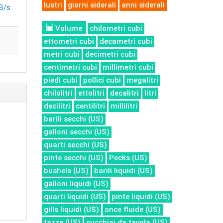
lustri
giorni siderali
anni siderali
B/s
Volume
chilometri cubi
ettometri cubi
decametri cubi
metri cubi
decimetri cubi
centimetri cubi
millimetri cubi
piedi cubi
pollici cubi
megalitri
chilolitri
ettolitri
decalitri
litri
decilitri
centilitri
millilitri
barili secchi (US)
galloni secchi (US)
quarti secchi (US)
pinte secchi (US)
Pecks (US)
bushels (US)
barili liquidi (US)
galloni liquidi (US)
quarti liquidi (US)
pinte liquidi (US)
gills liquidi (US)
once fluide (US)
tazze (US)
cucchiai da tavola (US)