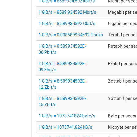
1 GiB/s = 8589934.592 kbit/s
Kilobit per se
1 GiB/s = 8589.934592 Mbit/s
Megabit per s
1 GiB/s = 8.589934592 Gbit/s
Gigabit per se
1 GiB/s = 0.008589934592 Tbit/s
Terabit per s
1 GiB/s = 8.589934592E-
Petabit per s
06 Pbit/s
1 GiB/s = 8.589934592E-
Exabit per se
09 Ebit/s
1 GiB/s = 8.589934592E-
Zettabit per 
12 Zbit/s
1 GiB/s = 8.589934592E-
Yottabit per 
15 Ybit/s
1 GiB/s = 1073741824 byte/s
Byte per seco
1 GiB/s = 1073741.824 kB/s
Kilobyte per s