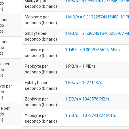
Kibibyte per
1 KiB/s = 9.0949470177293E-13 Pi
do
secondo (binario)
o)
Mebibyte per
1 MiB/s = 9.3132257461548E-10 P
t per
secondo (binario)
do
o)
Gibibyte per
1 GiB/s = 9.5367431640625E-07 Pi
secondo (binario)
t per
do
Tebibyte per
1 TiB/s = 0.0009765625 PiB/s
o)
secondo (binario)
te per
Pebibyte per
1 PiB/s = 1 PiB/s
do
secondo (binario)
o)
Exbibyte per
1 EiB/s = 1024 PiB/s
te per
secondo (binario)
do
o)
Zebibyte per
1 ZiB/s = 1048576 PiB/s
secondo (binario)
te per
do
Yobibyte per
1 YiB/s = 1073741824 PiB/s
o)
secondo (binario)