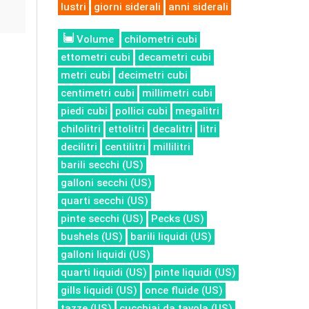
lustri
giorni siderali
anni siderali
Volume
chilometri cubi
ettometri cubi
decametri cubi
metri cubi
decimetri cubi
centimetri cubi
millimetri cubi
piedi cubi
pollici cubi
megalitri
chilolitri
ettolitri
decalitri
litri
decilitri
centilitri
millilitri
barili secchi (US)
galloni secchi (US)
quarti secchi (US)
pinte secchi (US)
Pecks (US)
bushels (US)
barili liquidi (US)
galloni liquidi (US)
quarti liquidi (US)
pinte liquidi (US)
gills liquidi (US)
once fluide (US)
tazze (US)
cucchiai da tavola (US)