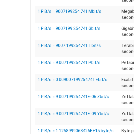
secon
1 PiB/s = 9007199254.741 Mbit/s
Megabi
secon
1 PiB/s = 9007199.254741 Gbit/s
Gigabi
secon
1 PiB/s = 9007.199254741 Tbit/s
Terabi
secon
1 PiB/s = 9.007199254741 Pbit/s
Petabi
secon
1 PiB/s = 0.009007199254741 Ebit/s
Exabit
secon
1 PiB/s = 9.007199254741E-06 Zbit/s
Zettab
secon
1 PiB/s = 9.007199254741E-09 Ybit/s
Yottab
secon
1 PiB/s = 1.1258999068426E+15 byte/s
Byte p