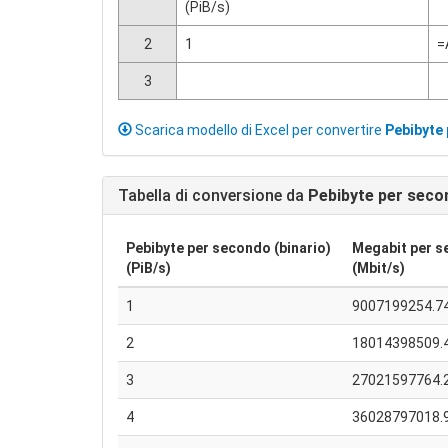
(PiB/s)
2
1
=
3
Scarica modello di Excel per convertire
Pebibyte 
Tabella di conversione da
Pebibyte per secon
Pebibyte per secondo (binario)
Megabit per 
(PiB/s)
(Mbit/s)
1
9007199254.7
2
18014398509.
3
27021597764.
4
36028797018.