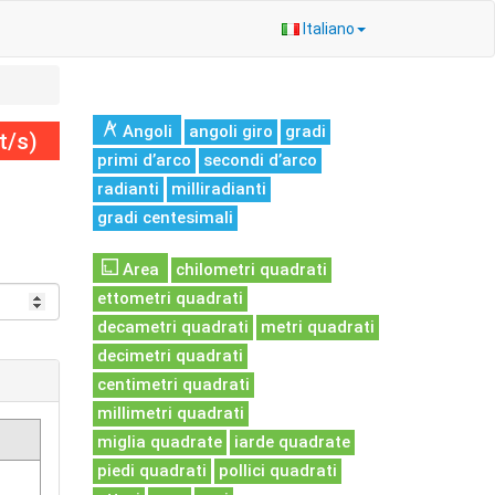
Italiano
Angoli
angoli giro
gradi
t/s)
primi d’arco
secondi d’arco
radianti
milliradianti
gradi centesimali
Area
chilometri quadrati
ettometri quadrati
decametri quadrati
metri quadrati
decimetri quadrati
centimetri quadrati
millimetri quadrati
miglia quadrate
iarde quadrate
piedi quadrati
pollici quadrati