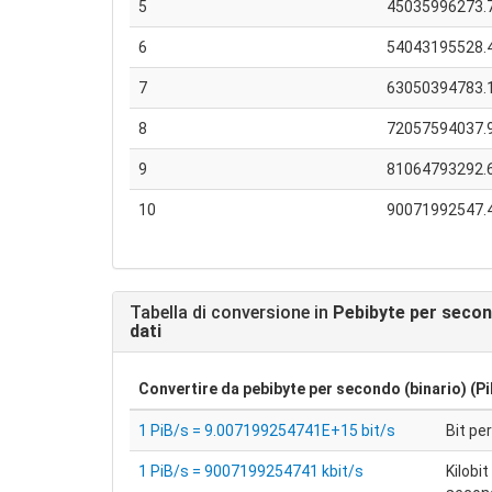
5
45035996273.
6
54043195528.
7
63050394783.
8
72057594037.
9
81064793292.
10
90071992547.
Tabella di conversione in
Pebibyte per second
dati
Convertire da
pebibyte per secondo (binario) (Pi
1 PiB/s = 9.007199254741E+15 bit/s
Bit pe
1 PiB/s = 9007199254741 kbit/s
Kilobit