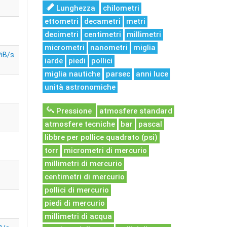
Lunghezza
chilometri
ettometri
decametri
metri
decimetri
centimetri
millimetri
micrometri
nanometri
miglia
PiB/s
iarde
piedi
pollici
miglia nautiche
parsec
anni luce
unità astronomiche
Pressione
atmosfere standard
atmosfere tecniche
bar
pascal
libbre per pollice quadrato (psi)
torr
micrometri di mercurio
millimetri di mercurio
centimetri di mercurio
pollici di mercurio
piedi di mercurio
millimetri di acqua