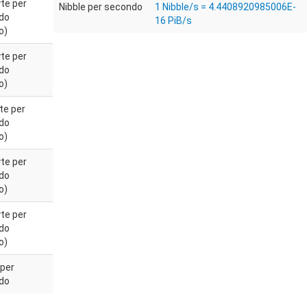
te per
Nibble per secondo
1 Nibble/s = 4.4408920985006E-
do
16 PiB/s
o)
te per
do
o)
te per
do
o)
te per
do
o)
te per
do
o)
 per
do