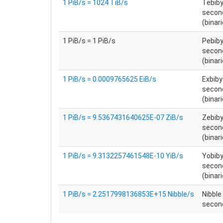
1 PiB/s = 1024 TiB/s
Tebiby
secon
(binari
1 PiB/s = 1 PiB/s
Pebiby
secon
(binari
1 PiB/s = 0.0009765625 EiB/s
Exbiby
secon
(binari
1 PiB/s = 9.5367431640625E-07 ZiB/s
Zebiby
secon
(binari
1 PiB/s = 9.3132257461548E-10 YiB/s
Yobiby
secon
(binari
1 PiB/s = 2.2517998136853E+15 Nibble/s
Nibble
secon