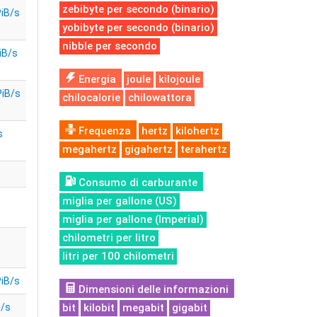
zebibyte per secondo (binario)
iB/s
yobibyte per secondo (binario)
nibble per secondo
iB/s
Energia
joule
kilojoule
PiB/s
chilocalorie
chilowattora
Frequenza
hertz
kilohertz
s
megahertz
gigahertz
terahertz
Consumo di carburante
miglia per gallone (US)
miglia per gallone (Imperial)
chilometri per litro
litri per 100 chilometri
iB/s
Dimensioni delle informazioni
B/s
bit
kilobit
megabit
gigabit