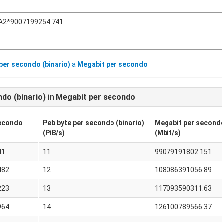
A2*9007199254.741
per secondo (binario)
a
Megabit per secondo
do (binario)
in
Megabit per secondo
secondo
Pebibyte per secondo (binario)
Megabit per second
(PiB/s)
(Mbit/s)
41
11
99079191802.151
482
12
108086391056.89
223
13
117093590311.63
964
14
126100789566.37