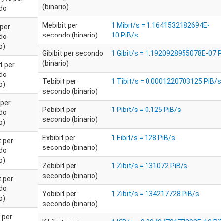
(binario)
do
Mebibit per
1 Mibit/s = 1.1641532182694E-
 per
secondo (binario)
10 PiB/s
do
o)
Gibibit per secondo
1 Gibit/s = 1.1920928955078E-07 
(binario)
t per
do
Tebibit per
1 Tibit/s = 0.0001220703125 PiB/s
o)
secondo (binario)
 per
Pebibit per
1 Pibit/s = 0.125 PiB/s
do
secondo (binario)
o)
Exbibit per
1 Eibit/s = 128 PiB/s
t per
secondo (binario)
do
o)
Zebibit per
1 Zibit/s = 131072 PiB/s
secondo (binario)
t per
do
Yobibit per
1 Zibit/s = 134217728 PiB/s
o)
secondo (binario)
t per