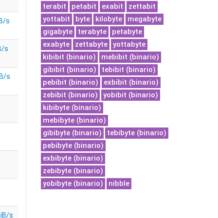
terabit
petabit
exabit
zettabit
yottabit
byte
kilobyte
megabyte
B/s
gigabyte
terabyte
petabyte
exabyte
zettabyte
yottabyte
B/s
kibibit (binario)
mebibit (binario)
gibibit (binario)
tebibit (binario)
B/s
pebibit (binario)
exbibit (binario)
zebibit (binario)
yobibit (binario)
kibibyte (binario)
mebibyte (binario)
gibibyte (binario)
tebibyte (binario)
pebibyte (binario)
exbibyte (binario)
zebibyte (binario)
yobibyte (binario)
nibble
iB/s