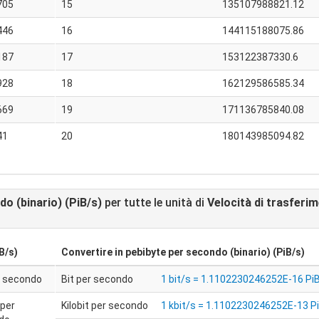
705
15
135107988821.12
446
16
144115188075.86
187
17
153122387330.6
928
18
162129586585.34
669
19
171136785840.08
41
20
180143985094.82
o (binario) (PiB/s)
per tutte le unità di
Velocità di trasferi
B/s)
Convertire in
pebibyte per secondo (binario) (PiB/s)
r secondo
Bit per secondo
1 bit/s = 1.1102230246252E-16 Pi
 per
Kilobit per secondo
1 kbit/s = 1.1102230246252E-13 P