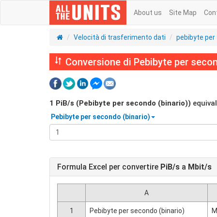
About us
Site Map
Con
Velocità di trasferimento dati
pebibyte per
Conversione di Pebibyte per second
1
PiB/s (Pebibyte per secondo (binario))
equiva
Pebibyte per secondo (binario)
Formula Excel per convertire
PiB/s
a
Mbit/s
A
1
Pebibyte per secondo (binario)
M