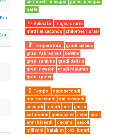
B/s
centimetri d'acqua
pollici d'acqua
barie
iB/s
Velocità
miglio orario
metri al secondo
chilometri orari
B/s
Temperatura
gradi celsius
gradi fahrenheit
kelvins
gradi rankine
gradi delisle
gradi newton
gradi réaumur
gradi rømer
Tempo
nanosecondi
microsecondi
millisecondi
secondi
minuti
ore
giorni
settimane
quindicine
mesi
anni
anni bisestili
decenni
secoli
millenni
halakim
cicli lunari