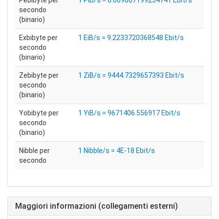
Pebibyte per
1 PiB/s = 0.009007199254741 Ebit/s
secondo
(binario)
Exbibyte per
1 EiB/s = 9.2233720368548 Ebit/s
secondo
(binario)
Zebibyte per
1 ZiB/s = 9444.7329657393 Ebit/s
secondo
(binario)
Yobibyte per
1 YiB/s = 9671406.556917 Ebit/s
secondo
(binario)
Nibble per
1 Nibble/s = 4E-18 Ebit/s
secondo
Maggiori informazioni (collegamenti esterni)