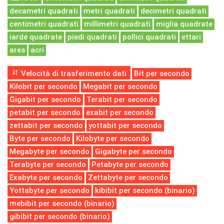
decametri quadrati
metri quadrati
decimetri quadrati
centimetri quadrati
millimetri quadrati
miglia quadrate
iarde quadrate
piedi quadrati
pollici quadrati
ettari
ares
acri
Velocità di trasferimento dati
Bit per secondo
Kilobit per secondo
Megabit per secondo
Gigabit per secondo
Terabit per secondo
petabit per secondo
exabit per secondo
zettabit per secondo
yottabit per secondo
Byte per secondo
Kilobyte per secondo
Megabyte per secondo
Gigabyte per secondo
Terabyte per secondo
Petabyte per secondo
Exabyte per secondo
Zettabyte per secondo
Yottabyte per secondo
kibibit per secondo (binario)
mebibit per secondo (binario)
gibibit per secondo (binario)