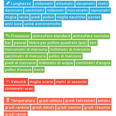
Lunghezza
chilometri
ettometri
decametri
metri
decimetri
centimetri
millimetri
micrometri
nanometri
miglia
iarde
piedi
pollici
miglia nautiche
parsec
anni luce
unità astronomiche
Pressione
atmosfere standard
atmosfere tecniche
bar
pascal
libbre per pollice quadrato (psi)
torr
micrometri di mercurio
millimetri di mercurio
centimetri di mercurio
pollici di mercurio
piedi di mercurio
millimetri di acqua
centimetri d'acqua
pollici d'acqua
barie
Velocità
miglio orario
metri al secondo
chilometri orari
Temperatura
gradi celsius
gradi fahrenheit
kelvins
gradi rankine
gradi delisle
gradi newton
gradi réaumur
gradi rømer