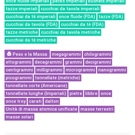
once fluide imperiali
pecks imperiali
bushels imperiali
tazze imperiali
cucchiai da tavola imperiali
cucchiai da tè imperiali
once fluide (FDA)
tazze (FDA)
cucchiai da tavola (FDA)
cucchiai da tè (FDA)
tazze metriche
cucchiai da tavola metriche
cucchiai da tè metriche
Peso e la Massa
megagrammi
chilogrammi
ettogrammi
decagrammi
grammi
decigrammi
centigrammi
milligrammi
microgrammi
nanogrammi
picogrammi
tonnellate (metriche)
tonnellate corte (Americane)
tonnellate lunghe (Imperiali)
pietre
libbre
once
once troy
carati
dalton
Unità di massa atomica unificate
masse terrestri
masse solari