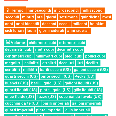
Tempo
nanosecondi
microsecondi
millisecondi
secondi
minuti
ore
giorni
settimane
quindicine
mesi
anni
anni bisestili
decenni
secoli
millenni
halakim
cicli lunari
lustri
giorni siderali
anni siderali
Volume
chilometri cubi
ettometri cubi
decametri cubi
metri cubi
decimetri cubi
centimetri cubi
millimetri cubi
piedi cubi
pollici cubi
megalitri
chilolitri
ettolitri
decalitri
litri
decilitri
centilitri
millilitri
barili secchi (US)
galloni secchi (US)
quarti secchi (US)
pinte secchi (US)
Pecks (US)
bushels (US)
barili liquidi (US)
galloni liquidi (US)
quarti liquidi (US)
pinte liquidi (US)
gills liquidi (US)
once fluide (US)
tazze (US)
cucchiai da tavola (US)
cucchiai da tè (US)
barili imperiali
galloni imperiali
quarti imperiali
pinte imperiali
gills imperiali