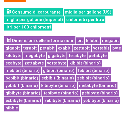
Consumo di carburante
miglia per gallone (US)
miglia per gallone (Imperial)
chilometri per litro
litri per 100 chilometri
Dimensioni delle informazioni
bit
kilobit
megabit
gigabit
terabit
petabit
exabit
zettabit
yottabit
byte
kilobyte
megabyte
gigabyte
terabyte
petabyte
exabyte
zettabyte
yottabyte
kibibit (binario)
mebibit (binario)
gibibit (binario)
tebibit (binario)
pebibit (binario)
exbibit (binario)
zebibit (binario)
yobibit (binario)
kibibyte (binario)
mebibyte (binario)
gibibyte (binario)
tebibyte (binario)
pebibyte (binario)
exbibyte (binario)
zebibyte (binario)
yobibyte (binario)
nibble