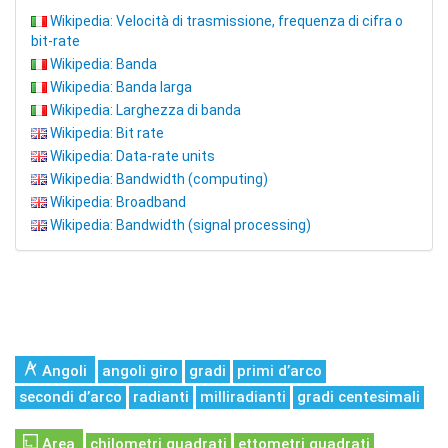
Wikipedia: Velocità di trasmissione, frequenza di cifra o
bit-rate
Wikipedia: Banda
Wikipedia: Banda larga
Wikipedia: Larghezza di banda
Wikipedia: Bit rate
Wikipedia: Data-rate units
Wikipedia: Bandwidth (computing)
Wikipedia: Broadband
Wikipedia: Bandwidth (signal processing)
Angoli
angoli giro
gradi
primi d’arco
secondi d’arco
radianti
milliradianti
gradi centesimali
Area
chilometri quadrati
ettometri quadrati