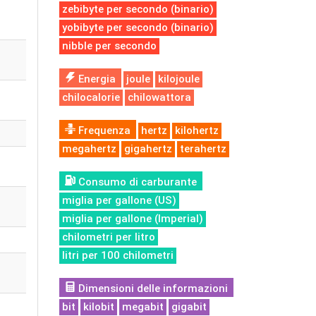
zebibyte per secondo (binario)
yobibyte per secondo (binario)
nibble per secondo
Energia
joule
kilojoule
chilocalorie
chilowattora
Frequenza
hertz
kilohertz
megahertz
gigahertz
terahertz
Consumo di carburante
miglia per gallone (US)
miglia per gallone (Imperial)
chilometri per litro
litri per 100 chilometri
Dimensioni delle informazioni
bit
kilobit
megabit
gigabit