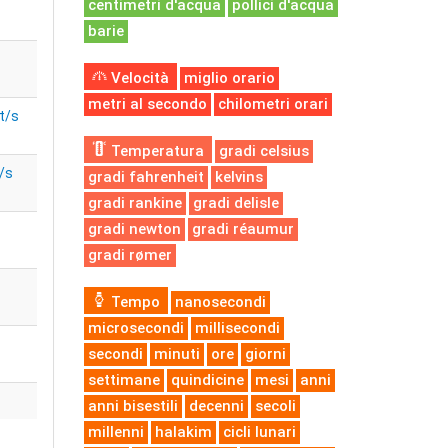
centimetri d'acqua
pollici d'acqua
barie
Velocità
miglio orario
metri al secondo
chilometri orari
t/s
Temperatura
gradi celsius
/s
gradi fahrenheit
kelvins
gradi rankine
gradi delisle
gradi newton
gradi réaumur
gradi rømer
Tempo
nanosecondi
microsecondi
millisecondi
secondi
minuti
ore
giorni
settimane
quindicine
mesi
anni
anni bisestili
decenni
secoli
millenni
halakim
cicli lunari