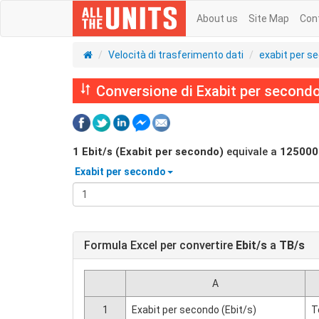
About us
Site Map
Con
Velocità di trasferimento dati
exabit per s
Conversione di Exabit per secondo 
1
Ebit/s (Exabit per secondo)
equivale a
125000
Exabit per secondo
Formula Excel per convertire
Ebit/s
a
TB/s
A
1
Exabit per secondo (Ebit/s)
T