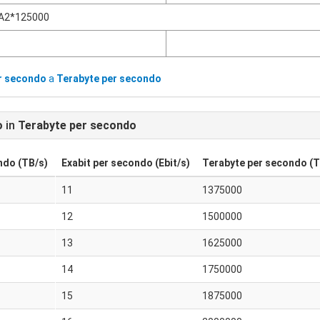
A2*125000
er secondo
a
Terabyte per secondo
o
in
Terabyte per secondo
ndo (TB/s)
Exabit per secondo (Ebit/s)
Terabyte per secondo (T
11
1375000
12
1500000
13
1625000
14
1750000
15
1875000