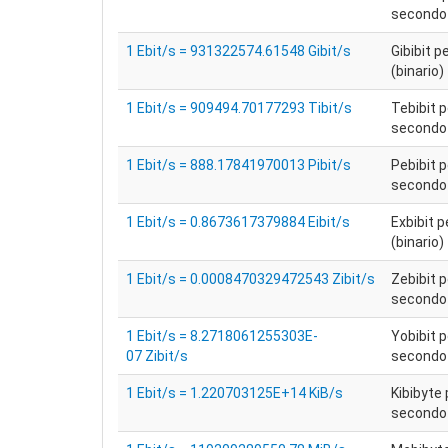
secondo 
1 Ebit/s = 931322574.61548 Gibit/s
Gibibit 
(binario)
1 Ebit/s = 909494.70177293 Tibit/s
Tebibit p
secondo 
1 Ebit/s = 888.17841970013 Pibit/s
Pebibit p
secondo 
1 Ebit/s = 0.8673617379884 Eibit/s
Exbibit 
(binario)
1 Ebit/s = 0.0008470329472543 Zibit/s
Zebibit p
secondo 
1 Ebit/s = 8.2718061255303E-
Yobibit p
07 Zibit/s
secondo 
1 Ebit/s = 1.220703125E+14 KiB/s
Kibibyte 
secondo 