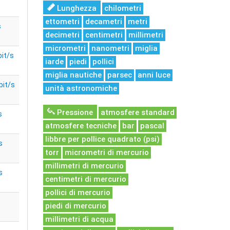
Lunghezza
chilometri
ettometri
decametri
metri
s
decimetri
centimetri
millimetri
micrometri
nanometri
miglia
bit/s
iarde
piedi
pollici
miglia nautiche
parsec
anni luce
bit/s
unità astronomiche
Pressione
atmosfere standard
s
atmosfere tecniche
bar
pascal
libbre per pollice quadrato (psi)
s
torr
micrometri di mercurio
millimetri di mercurio
s
centimetri di mercurio
pollici di mercurio
piedi di mercurio
millimetri di acqua