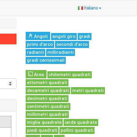
Italiano
Angoli
angoli giro
gradi
primi d’arco
secondi d’arco
radianti
milliradianti
gradi centesimali
Area
chilometri quadrati
ettometri quadrati
decametri quadrati
metri quadrati
decimetri quadrati
centimetri quadrati
millimetri quadrati
miglia quadrate
iarde quadrate
piedi quadrati
pollici quadrati