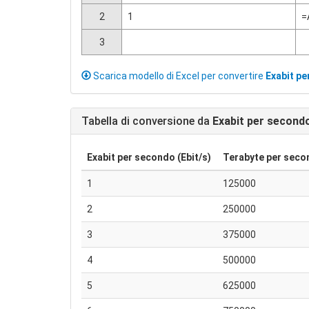
2
1
=
3
Scarica modello di Excel per convertire
Exabit p
Tabella di conversione da
Exabit per second
Exabit per secondo (Ebit/s)
Terabyte per seco
1
125000
2
250000
3
375000
4
500000
5
625000