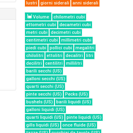
lustri
giorni siderali
anni siderali
Volume
chilometri cubi
ettometri cubi
decametri cubi
metri cubi
decimetri cubi
centimetri cubi
millimetri cubi
piedi cubi
pollici cubi
megalitri
chilolitri
ettolitri
decalitri
litri
decilitri
centilitri
millilitri
barili secchi (US)
galloni secchi (US)
quarti secchi (US)
pinte secchi (US)
Pecks (US)
bushels (US)
barili liquidi (US)
galloni liquidi (US)
quarti liquidi (US)
pinte liquidi (US)
gills liquidi (US)
once fluide (US)
tazze (US)
cucchiai da tavola (US)