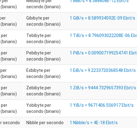
 per
Mebibyte per
1 MiB/s = 8.388608E-12 Ebit/s
(binario)
secondo (binario)
per
Gibibyte per
1 GiB/s = 8.589934592E-09 Ebit/s
(binario)
secondo (binario)
 per
Tebibyte per
1 TiB/s = 8.796093022208E-06 Ebi
(binario)
secondo (binario)
 per
Pebibyte per
1 PiB/s = 0.009007199254741 Ebit
(binario)
secondo (binario)
 per
Exbibyte per
1 EiB/s = 9.2233720368548 Ebit/s
(binario)
secondo (binario)
 per
Zebibyte per
1 ZiB/s = 9444.7329657393 Ebit/s
(binario)
secondo (binario)
 per
Yobibyte per
1 YiB/s = 9671406.556917 Ebit/s
(binario)
secondo (binario)
er secondo
Nibble per secondo
1 Nibble/s = 4E-18 Ebit/s