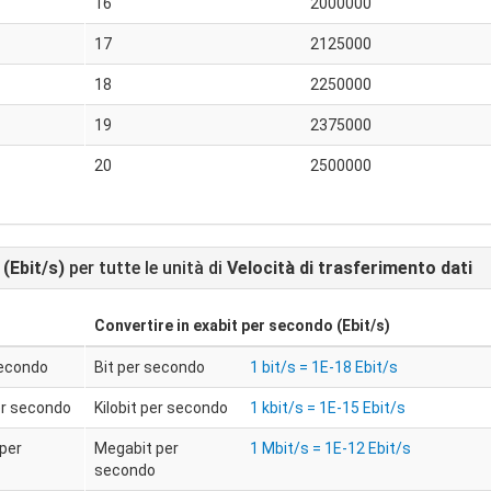
16
2000000
17
2125000
18
2250000
19
2375000
20
2500000
(Ebit/s)
per tutte le unità di
Velocità di trasferimento dati
Convertire in
exabit per secondo (Ebit/s)
secondo
Bit per secondo
1 bit/s = 1E-18 Ebit/s
per secondo
Kilobit per secondo
1 kbit/s = 1E-15 Ebit/s
per
Megabit per
1 Mbit/s = 1E-12 Ebit/s
secondo